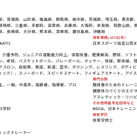
県、宮城県、山形県、福島県、群馬県、栃木県、茨城県、埼玉県、東京都
静岡県、三重県、京都府、滋賀県、兵庫県、大阪府、奈良県、和歌山県、
県、長崎県、大分県、熊本県、宮崎県、鹿児島県、沖縄県
保有資格(JATI以外）
ATI)
日本スポーツ協会公認AT、
、介護予防、ジュニアの運動能力向上、体型改善、肥満解消、野球、ソフ
ン、卓球、バスケットボール、バレーボール、ホッケー、体操、新体操、
アスロン、自転車、柔道、剣道、空手、ボクシング、レスリング、ボディビ
ィック）、スノーボード、スピードスケート、フィギュアスケート、アイ
専門分野
生、一般、中高年、高齢者、指導者、プロ
競技者のためのトレー
健康体力づくりのエク
アスレティック・リハ
その他所属学会団体など
科学科
NSCA、日本トレーニ
保有学位
体育学修士
ィックトレーナー