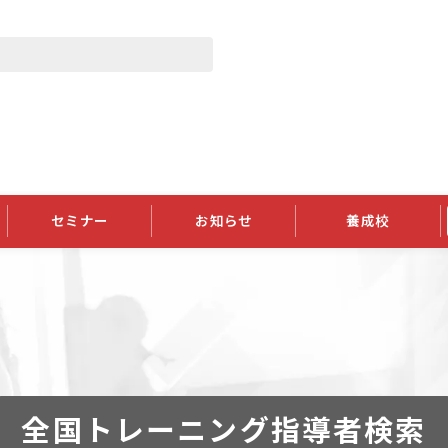
セミナー
お知らせ
養成校
学会大会
JATIの発行物
資格の更新
会員継続
外部セミナー
スポンサー・賛助会員ニュース
申請関連
指導者検索ご利用案内
認定資格および継続単位関係
養成校・養成機関関係
長
学会大会募集要項
学会大会抄録一覧
協会発行物一覧
資格の更新方法
助会員
資格有効期間・失効・猶予・延
方法
書類郵送による資格更新方法
指導者について
全国トレーニング指導者検索