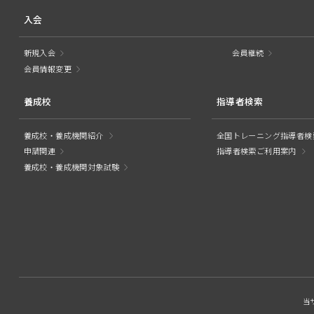
入会
新規入会
会員継続
会員情報変更
養成校
指導者検索
養成校・養成機関紹介
全国トレーニング指導者検
申請関連
指導者検索ご利用案内
養成校・養成機関対象試験
当