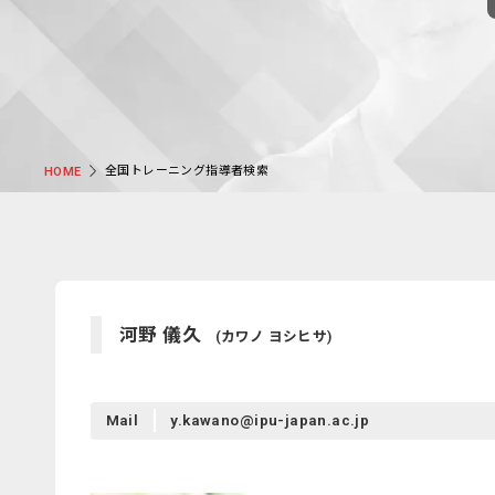
全国トレーニング指導者検索
HOME
河野 儀久
(カワノ ヨシヒサ)
Mail
y.kawano@ipu-japan.ac.jp