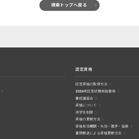
検索トップへ戻る
認定資格
認定資格の取得方法
2026年認定試験実施要項
養成講習会
資格について
奨学生制度
資格の更新方法
資格有効期間・失効・猶予・延長
書類郵送による資格更新方法