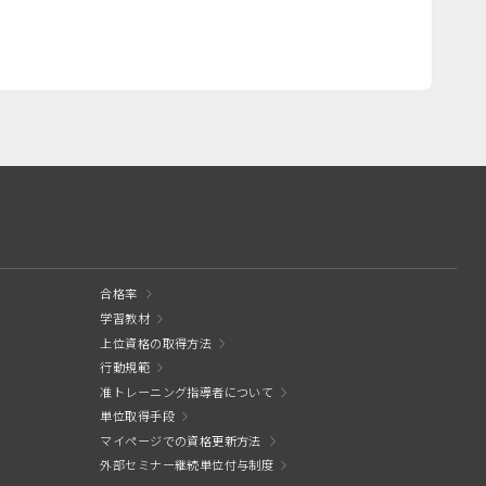
合格率
学習教材
上位資格の取得方法
行動規範
准トレーニング指導者について
単位取得手段
マイページでの資格更新方法
外部セミナー継続単位付与制度