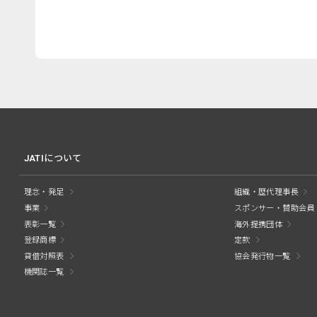
JATIについて
理念・発足
組織・歴代理事長
事業
スポンサー・賛助会員
表彰一覧
海外提携団体
登録商標
定款
貸借対照表
協会発行物一覧
機関誌一覧