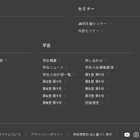
セミナー
JATI主催セミナー
外部セミナー
学会
索
学会概要
申し合わせ
学会ニュース
学会大会募集要項
学会大会抄録一覧
第1巻 第1号
第2巻 第1号
第3巻 第1号
第4巻 第1号
第5巻 第1号
第6巻 第1号
第7巻 第1号
第8巻 第1号
投稿規定
サイトに
ついて
プライバシー
ポリシー
特定商取引法に
基づく表示