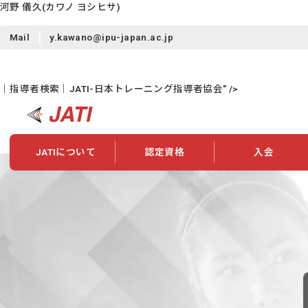
河野 儀久
(カワノ ヨシヒサ)
Mail
y.kawano@ipu-japan.ac.jp
｜指導者検索｜JATI-日本トレーニング指導者協会" />
JATIについて
認定資格
入会
JATIについて
資格について
学会概要
新規入会
JATI主催セミナー
ニュース一覧
養成校・養成機関紹介
全国トレーニング指導者検索
入会・継続関係
会員情報変更
養成校・養成機関対象試験
ワークショップ関係
理念・発足
認定資格の取得方法
学会概要
申し合わせ
組織・歴代理事
合格率
その他
事業
2026年認定試験実施要項
学会ニュース
スポンサー・賛
学習教材
表彰一覧
養成講習会
海外提携団体
上位資格の取得
登録商標
資格について
定款
行動規範
貸借対照表
奨学生制度
准トレーニング