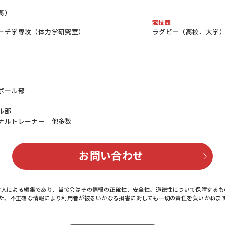
高）
競技歴
ーチ学専攻（体力学研究室）
ラグビー（高校、大学
ボール部
ル部
ナルトレーナー 他多数
お問い合わせ
本人による編集であり、当協会はその情報の正確性、安全性、道徳性について保障するも
た、不正確な情報により利用者が被るいかなる損害に対しても一切の責任を負いかねま