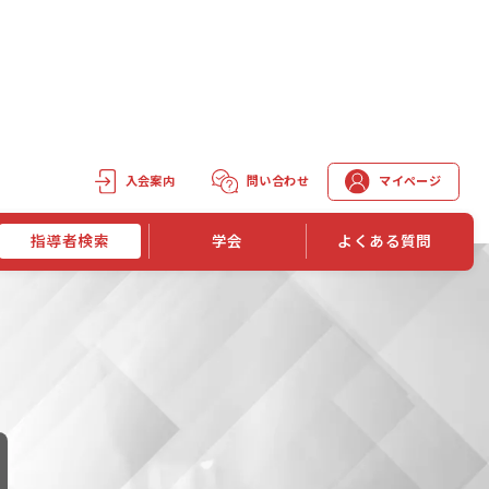
入会案内
問い合わせ
マイページ
指導者検索
学会
よくある質問
学会誌
学会誌「トレーニング指導」
機関誌一覧
単位取得手段
第1巻 第1号
長
第2巻 第1号
マイページでの資格更新方法
第3巻 第1号
第4巻 第1号
外部セミナー継続単位付与制度
第5巻 第1号
第6巻 第1号
第7巻 第1号
第8巻 第1号
投稿規定