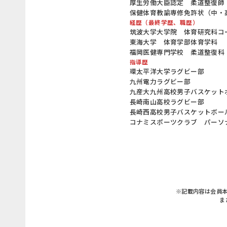
厚生労働大臣認定 柔道整復師
保健体育教諭専修免許状（中・
経歴（最終学歴、職歴）
筑波大学大学院 体育研究科コ
東海大学 体育学部体育学科
福岡医健専門学校 柔道整復科
指導歴
環太平洋大学ラグビー部
九州電力ラグビー部
九産大九州高校男子バスケット
長崎南山高校ラグビー部
長崎西高校男子バスケットボー
コナミスポーツクラブ パーソ
※記載内容は会員
ま