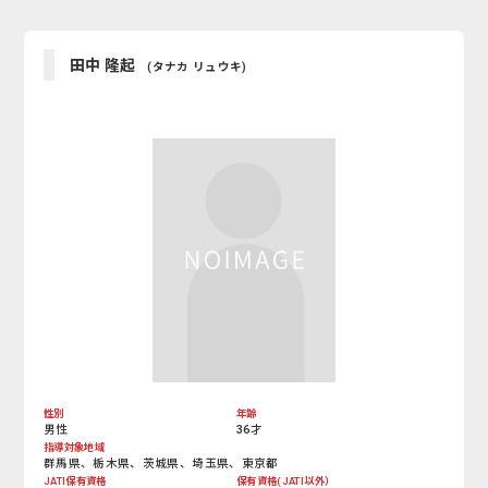
田中 隆起
(タナカ リュウキ)
性別
年齢
男性
36才
指導対象地域
群馬県、栃木県、茨城県、埼玉県、東京都
JATI保有資格
保有資格(JATI以外）