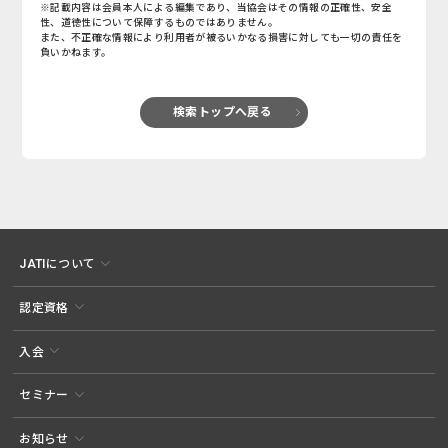
※記載内容は会員本人による編集であり、当協会はその情報の正確性、安全
性、道徳性について保障するものではありません。
また、不正確な情報により利用者が被るいかなる損害に対しても一切の責任を
負いかねます。
検索トップへ戻る
JATIについて
認定資格
入会
セミナー
お知らせ