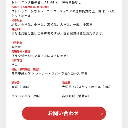
トレーニング指導者 (JATI-ATI)
保有資格なし
指導できる専門領域/競技/種目
ストレッチ、筋力トレーニング、ジュニアの運動能力向上、野球、バス
ケットボール
指導対象
幼児、小学生、中学生、高校生、大学生、一般、中高年
自己PR
まだまだ駆け出しの指導者ですが、誠心誠意指導にあたります。
指導料金
要相談
現所属先・役職
リラクゼーション業（主にストレッチ）
保有学位
学士
経歴（最終学歴、職歴）
帝京平成大学 トレーナー・スポーツ文化コース 卒業
競技歴
指導歴
野球（10年）
大学男子バスケットボール（1年）
ソフトテニス（2年）
高校野球（活動中）
お問い合わせ