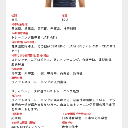
性別
年齢
女性
57才
指導対象地域
茨城県、埼玉県、東京都、千葉県、神奈川県
JATI保有資格
トレーニング指導者 (JATI-ATI)
保有資格(JATI以外）
健康運動指導士、その他(ACSM EP-C JAFA GFIディレクター/エグザミ
ナー)
指導できる専門領域/競技/種目
ストレッチ、エアロビクス、筋力トレーニング、介護予防、体型改善、
肥満解消
指導対象
高校生、大学生、一般、中高年、高齢者、指導者
専門分野
フィットネストレーニングの入門指導
メディカルデータに基づいたトレーニング処方
自己PR
フィットネストレーニングに興味はある、必要性は理解している、でも
最初の一歩が踏み出せない方へ、自立したトレーニング習慣の獲得まで
をサポートします。
指導料金
その他所属学会団体など
応相談
日本体育学会 日本体力医学会
その他の肩書（現在）
保有学位
JAFA GFIディレクター
教育学修士