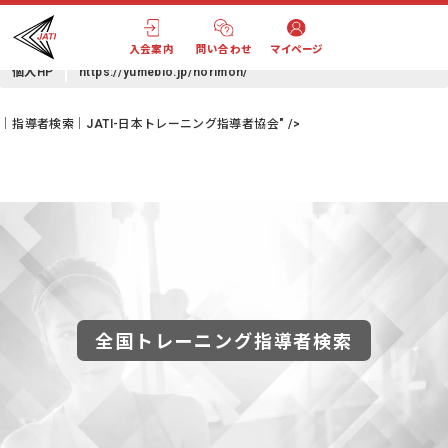
穂積 典子
(ホヅミ ノリコ)
Mail
monjiro4526@icloud.com
入会案内
問い合わせ
マイページ
個人HP
https://yumeblo.jp/norimon/
｜指導者検索｜JATI-日本トレーニング指導者協会" />
全国トレーニング指導者検索