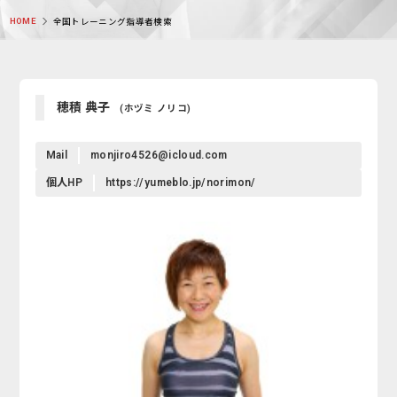
HOME
全国トレーニング指導者検索
穂積 典子
(ホヅミ ノリコ)
Mail
monjiro4526@icloud.com
個人HP
https://yumeblo.jp/norimon/