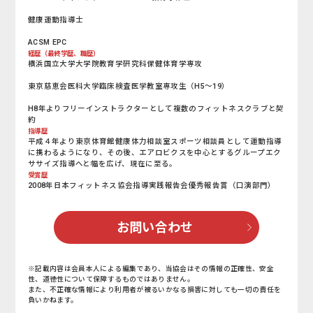
健康運動指導士
ACSM EPC
経歴（最終学歴、職歴）
横浜国立大学大学院教育学研究科保健体育学専攻
東京慈恵会医科大学臨床検査医学教室専攻生（H5～19）
H8年よりフリーインストラクターとして複数のフィットネスクラブと契
約
指導歴
平成４年より東京体育館健康体力相談室スポーツ相談員として運動指導
に携わるようになり、その後、エアロビクスを中心とするグループエク
ササイズ指導へと幅を広げ、現在に至る。
受賞歴
2008年日本フィットネス協会指導実践報告会優秀報告賞（口演部門）
お問い合わせ
※記載内容は会員本人による編集であり、当協会はその情報の正確性、安全
性、道徳性について保障するものではありません。
また、不正確な情報により利用者が被るいかなる損害に対しても一切の責任を
負いかねます。