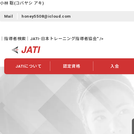
小林 聡
(コバヤシ アキ)
Mail
honey5508@icloud.com
｜指導者検索｜JATI-日本トレーニング指導者協会" />
JATIについて
認定資格
入会
JATIについて
資格について
学会概要
新規入会
JATI主催セミナー
ニュース一覧
養成校・養成機関紹介
全国トレーニング指導者検索
入会・継続関係
会員情報変更
養成校・養成機関対象試験
ワークショップ関係
理念・発足
認定資格の取得方法
学会概要
申し合わせ
組織・歴代理事
合格率
その他
事業
2026年認定試験実施要項
学会ニュース
スポンサー・賛
学習教材
表彰一覧
養成講習会
海外提携団体
上位資格の取得
登録商標
資格について
定款
行動規範
貸借対照表
奨学生制度
准トレーニング