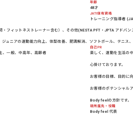
年齢
48才
JATI保有資格
トレーニング指導者 (JATI
フィットネストレーナー含む）、その他(NESTA PFT・JPTA アドバンスT
、ジュニアの運動能力向上、体型改善、肥満解消、ソフトボール、テニス
自己PR
生、一般、中高年、高齢者
楽しく、運動を生活の
心掛けております。
お客様の目標、目的に
お客様のポテンシャル
Body feelの方針です。
現所属先・役職
Body feel 代表