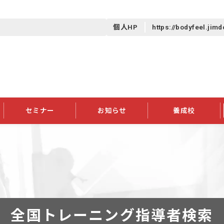
個人HP
https://bodyfeel.jim
セミナー
お知らせ
養成校
学会大会
JATIの発行物
資格の更新
会員継続
外部セミナー
スポンサー・賛助会員ニュース
申請関連
指導者検索ご利用案内
認定資格および継続単位関係
養成校・養成機関関係
長
学会大会募集要項
学会大会抄録一覧
協会発行物一覧
資格の更新方法
助会員
資格有効期間・失効・猶予・延
方法
書類郵送による資格更新方法
指導者について
全国トレーニング指導者検索