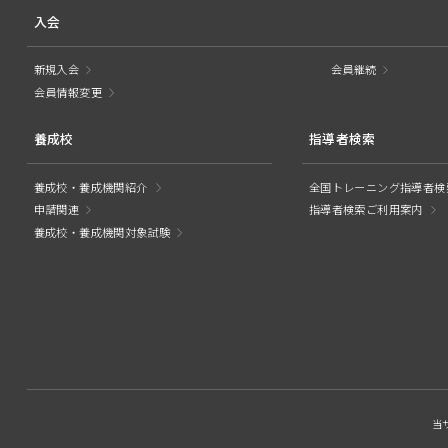
入会
新規入会
会員継続
会員情報変更
養成校
指導者検索
養成校・養成機関紹介
全国トレーニング指導者検
申請関連
指導者検索ご利用案内
養成校・養成機関対象試験
当