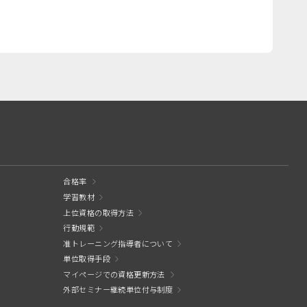
合格率
学習教材
上位資格の取得方法
行動規範
准トレーニング指導者について
単位取得手段
マイページでの資格更新方法
外部セミナー継続単位付与制度