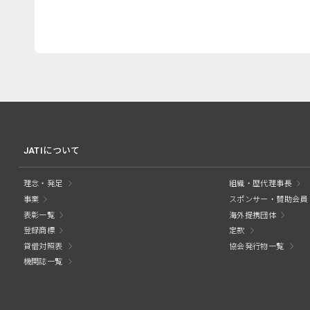
JATIについて
理念・発足
組織・歴代理事長
事業
スポンサー・賛助会員
表彰一覧
海外提携団体
登録商標
定款
貸借対照表
協会発行物一覧
機関誌一覧