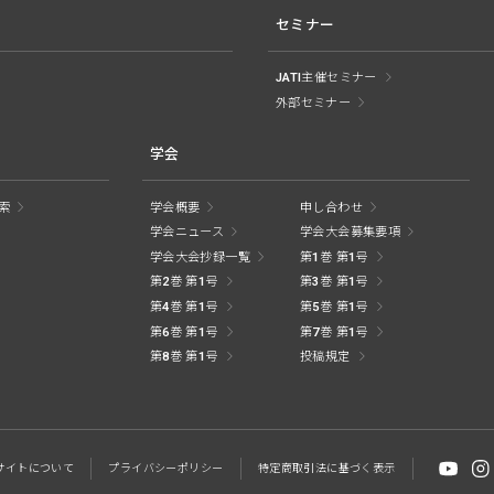
セミナー
JATI主催セミナー
外部セミナー
学会
索
学会概要
申し合わせ
学会ニュース
学会大会募集要項
学会大会抄録一覧
第1巻 第1号
第2巻 第1号
第3巻 第1号
第4巻 第1号
第5巻 第1号
第6巻 第1号
第7巻 第1号
第8巻 第1号
投稿規定
サイトに
ついて
プライバシー
ポリシー
特定商取引法に
基づく表示