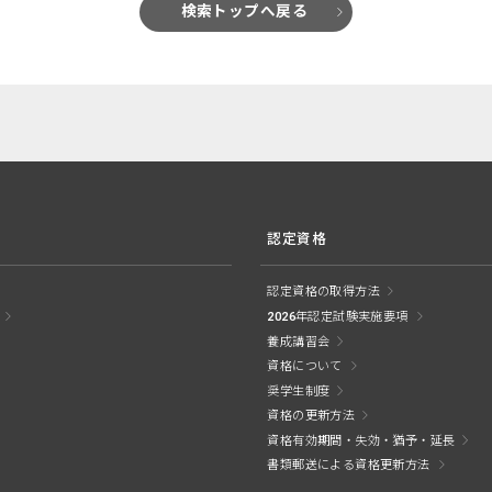
検索トップへ戻る
認定資格
認定資格の取得方法
2026年認定試験実施要項
養成講習会
資格について
奨学生制度
資格の更新方法
資格有効期間・失効・猶予・延長
書類郵送による資格更新方法