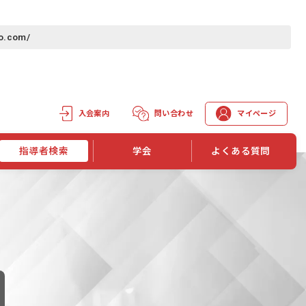
do.com/
入会案内
問い合わせ
マイページ
指導者検索
学会
よくある質問
学会誌
学会誌「トレーニング指導」
機関誌一覧
単位取得手段
第1巻 第1号
長
第2巻 第1号
マイページでの資格更新方法
第3巻 第1号
第4巻 第1号
外部セミナー継続単位付与制度
第5巻 第1号
第6巻 第1号
第7巻 第1号
第8巻 第1号
投稿規定