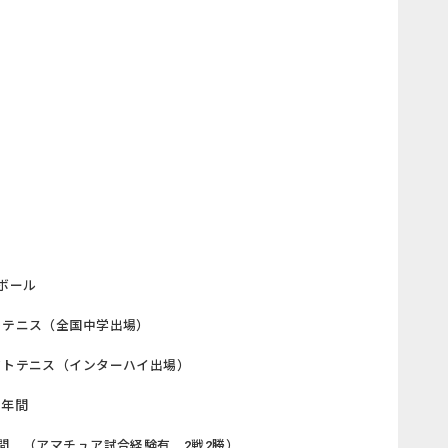
ボール
トテニス（全国中学出場）
フトテニス（インターハイ出場）
７年間
間 （アマチュア試合経験有 2戦2勝）