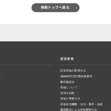
検索トップへ戻る
認定資格
認定資格の取得方法
2026年認定試験実施要項
養成講習会
資格について
奨学生制度
資格の更新方法
資格有効期間・失効・猶予・延長
書類郵送による資格更新方法