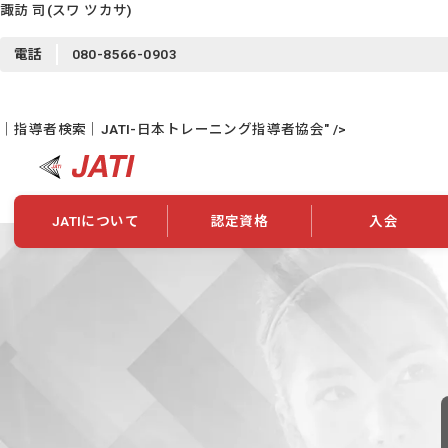
諏訪 司
(スワ ツカサ)
電話
080-8566-0903
｜指導者検索｜JATI-日本トレーニング指導者協会" />
JATIについて
認定資格
入会
JATIについて
資格について
学会概要
新規入会
JATI主催セミナー
ニュース一覧
養成校・養成機関紹介
全国トレーニング指導者検索
入会・継続関係
会員情報変更
養成校・養成機関対象試験
ワークショップ関係
理念・発足
認定資格の取得方法
学会概要
申し合わせ
組織・歴代理事
合格率
その他
事業
2026年認定試験実施要項
学会ニュース
スポンサー・賛
学習教材
表彰一覧
養成講習会
海外提携団体
上位資格の取得
登録商標
資格について
定款
行動規範
貸借対照表
奨学生制度
准トレーニング