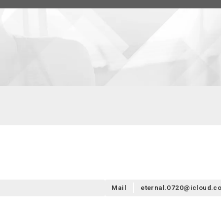
Mail
eternal.0720@icloud.c