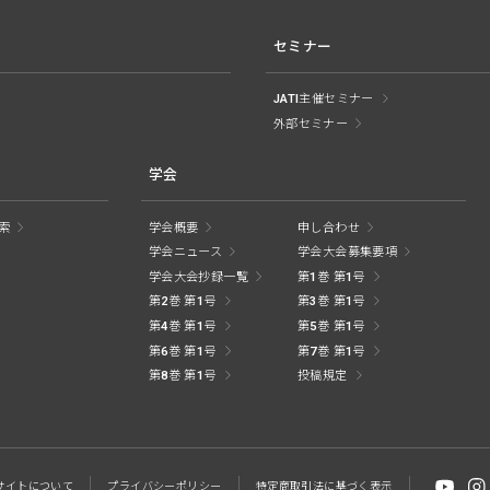
セミナー
JATI主催セミナー
外部セミナー
学会
索
学会概要
申し合わせ
学会ニュース
学会大会募集要項
学会大会抄録一覧
第1巻 第1号
第2巻 第1号
第3巻 第1号
第4巻 第1号
第5巻 第1号
第6巻 第1号
第7巻 第1号
第8巻 第1号
投稿規定
サイトに
ついて
プライバシー
ポリシー
特定商取引法に
基づく表示