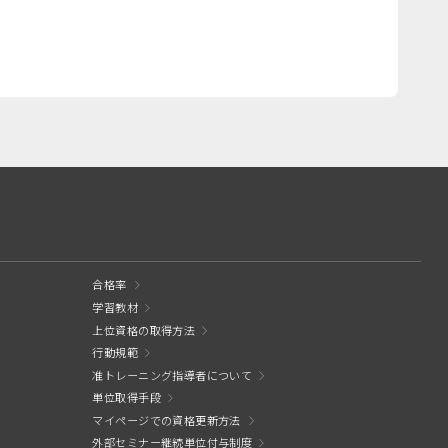
合格率
学習教材
上位資格の取得方法
行動規範
准トレーニング指導者について
単位取得手段
マイページでの資格更新方法
外部セミナー継続単位付与制度