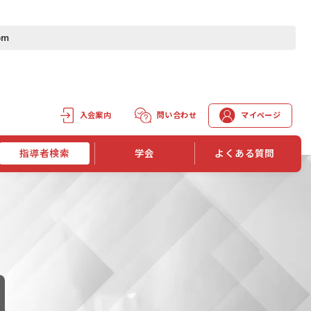
om
入会案内
問い合わせ
マイページ
指導者検索
学会
よくある質問
学会誌
学会誌「トレーニング指導」
機関誌一覧
単位取得手段
第1巻 第1号
長
第2巻 第1号
マイページでの資格更新方法
第3巻 第1号
第4巻 第1号
外部セミナー継続単位付与制度
第5巻 第1号
第6巻 第1号
第7巻 第1号
第8巻 第1号
投稿規定