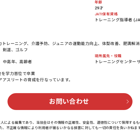
年齢
29才
JATI保有資格
トレーニング指導者 (JATI
力トレーニング、介護予防、ジュニアの運動能力向上、体型改善、肥満解消
、剣道、ゴルフ
現所属先・役職
、中高年、高齢者
トレーニングセンター
校を学力首位で卒業
アアスリートの育成を行なっています。
お問い合わせ
本人による編集であり、当協会はその情報の正確性、安全性、道徳性について保障するも
た、不正確な情報により利用者が被るいかなる損害に対しても一切の責任を負いかねま