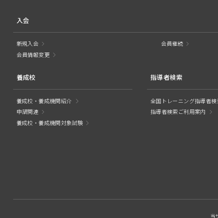
入会
新規入会
会員継続
会員情報変更
養成校
指導者検索
養成校・養成機関紹介
全国トレーニング指導者検
申請関連
指導者検索ご利用案内
養成校・養成機関対象試験
当