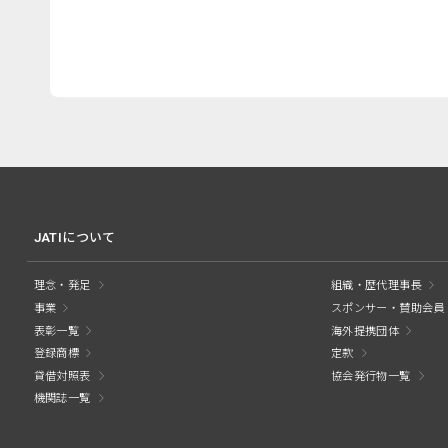
JATIについて
理念・発足
組織・歴代理事長
事業
スポンサー・賛助会員
表彰一覧
海外提携団体
登録商標
定款
貸借対照表
協会発行物一覧
機関誌一覧