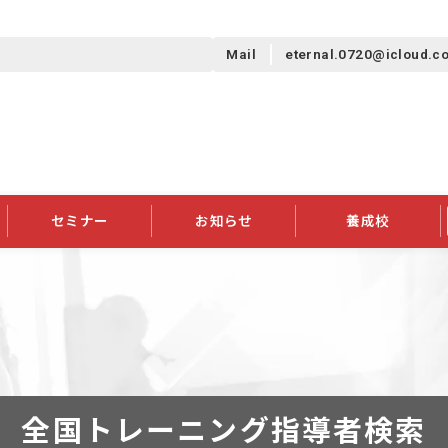
Mail
eternal.0720@icloud.c
セミナー
お知らせ
養成校
学会大会
JATIの発行物
資格の更新
会員継続
外部セミナー
スポンサー・賛助会員ニュース
申請関連
指導者検索ご利用案内
認定資格および継続単位関係
養成校・養成機関関係
長
学会大会募集要項
学会大会抄録一覧
協会発行物一覧
資格の更新方法
助会員
資格有効期間・失効・猶予・延
方法
書類郵送による資格更新方法
指導者について
全国トレーニング指導者検索