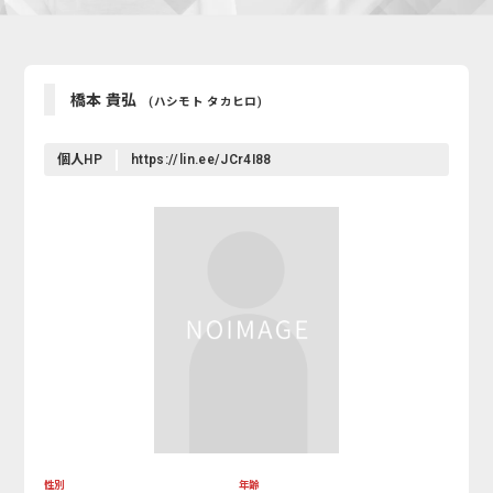
橋本 貴弘
(ハシモト タカヒロ)
個人HP
https://lin.ee/JCr4I88
性別
年齢