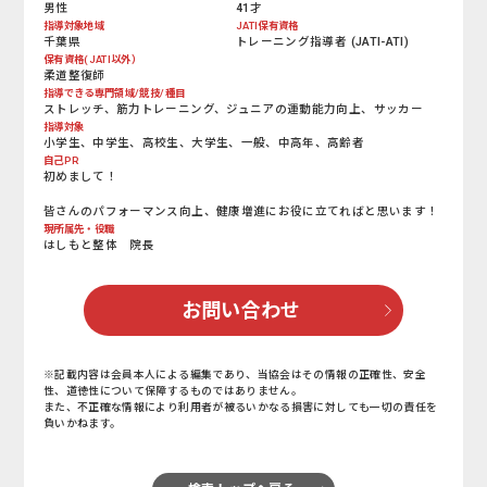
男性
41才
指導対象地域
JATI保有資格
千葉県
トレーニング指導者 (JATI-ATI)
保有資格(JATI以外）
柔道整復師
指導できる専門領域/競技/種目
ストレッチ、筋力トレーニング、ジュニアの運動能力向上、サッカー
指導対象
小学生、中学生、高校生、大学生、一般、中高年、高齢者
自己PR
初めまして！
皆さんのパフォーマンス向上、健康増進にお役に立てればと思います！
現所属先・役職
はしもと整体 院長
お問い合わせ
※記載内容は会員本人による編集であり、当協会はその情報の正確性、安全
性、道徳性について保障するものではありません。
また、不正確な情報により利用者が被るいかなる損害に対しても一切の責任を
負いかねます。