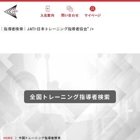
橋本 貴弘
(ハシモト タカヒロ)
個人HP
https://lin.ee/JCr4I88
入会案内
問い合わせ
マイページ
｜指導者検索｜JATI-日本トレーニング指導者協会" />
全国トレーニング指導者検索
HOME
全国トレーニング指導者検索