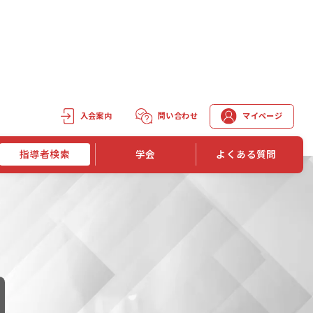
入会案内
問い合わせ
マイページ
指導者検索
学会
よくある質問
学会誌
学会誌「トレーニング指導」
機関誌一覧
単位取得手段
第1巻 第1号
長
第2巻 第1号
マイページでの資格更新方法
第3巻 第1号
第4巻 第1号
外部セミナー継続単位付与制度
第5巻 第1号
第6巻 第1号
第7巻 第1号
第8巻 第1号
投稿規定