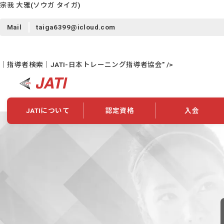
宗我 大雅
(ソウガ タイガ)
Mail
taiga6399@icloud.com
｜指導者検索｜JATI-日本トレーニング指導者協会" />
JATIについて
認定資格
入会
JATIについて
資格について
学会概要
新規入会
JATI主催セミナー
ニュース一覧
養成校・養成機関紹介
全国トレーニング指導者検索
入会・継続関係
会員情報変更
養成校・養成機関対象試験
ワークショップ関係
理念・発足
認定資格の取得方法
学会概要
申し合わせ
組織・歴代理事
合格率
その他
事業
2026年認定試験実施要項
学会ニュース
スポンサー・賛
学習教材
表彰一覧
養成講習会
海外提携団体
上位資格の取得
登録商標
資格について
定款
行動規範
貸借対照表
奨学生制度
准トレーニング