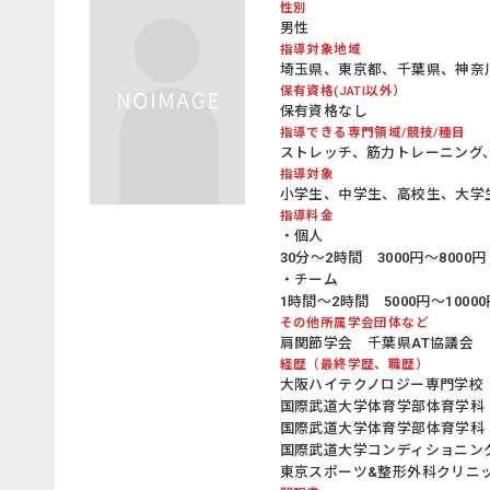
性別
男性
指導対象地域
埼玉県、東京都、千葉県、神奈
保有資格(JATI以外）
保有資格なし
指導できる専門領域/競技/種目
ストレッチ、筋力トレーニング
指導対象
小学生、中学生、高校生、大学
指導料金
・個人
30分〜2時間 3000円〜8000円
・チーム
1時間〜2時間 5000円〜10000
その他所属学会団体など
肩関節学会 千葉県AT協議会
経歴（最終学歴、職歴）
大阪ハイテクノロジー専門学校 
国際武道大学体育学部体育学科 
国際武道大学体育学部体育学科 
国際武道大学コンディショニング科
東京スポーツ&整形外科クリニッ