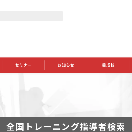
セミナー
お知らせ
養成校
学会大会
JATIの発行物
資格の更新
会員継続
外部セミナー
スポンサー・賛助会員ニュース
申請関連
指導者検索ご利用案内
認定資格および継続単位関係
養成校・養成機関関係
長
学会大会募集要項
学会大会抄録一覧
協会発行物一覧
資格の更新方法
助会員
資格有効期間・失効・猶予・延
方法
書類郵送による資格更新方法
指導者について
全国トレーニング指導者検索