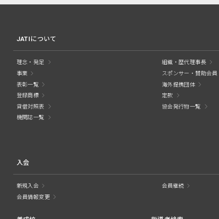
JATIについて
理念・発足
組織・歴代理事長
事業
スポンサー・賛助会員
表彰一覧
海外提携団体
登録商標
定款
貸借対照表
協会発行物一覧
機関誌一覧
入会
新規入会
会員継続
会員情報変更