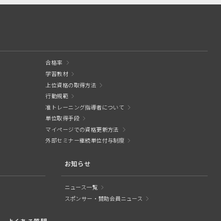
合格率
学習教材
上位資格の取得方法
行動規範
准トレーニング指導者について
単位取得手段
マイページでの資格更新方法
外部セミナー継続単位付与制度
お知らせ
ニュース一覧
スポンサー・賛助会員ニュース