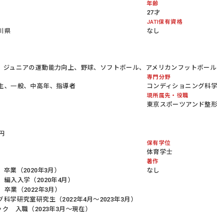
年齢
27才
JATI保有資格
川県
なし
、ジュニアの運動能力向上、野球、ソフトボール、アメリカンフットボー
専門分野
生、一般、中高年、指導者
コンディショニング科
現所属先・役職
東京スポーツアンド整
円
保有学位
体育学士
著作
卒業（2020年3月）
なし
編入入学（2020年4月）
卒業（2022年3月）
学研究室研究生（2022年4月〜2023年3月）
ク 入職（2023年3月〜現在）