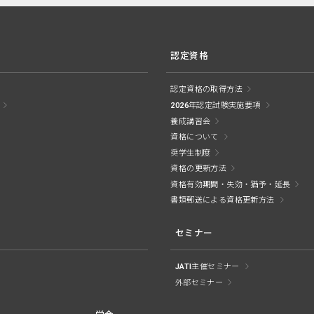
認定資格
認定資格の取得方法
2026年認定試験実施要項
養成講習会
資格について
奨学生制度
資格の更新方法
資格有効期間・失効・猶予・延長
書類郵送による資格更新方法
セミナー
JATI主催セミナー
外部セミナー