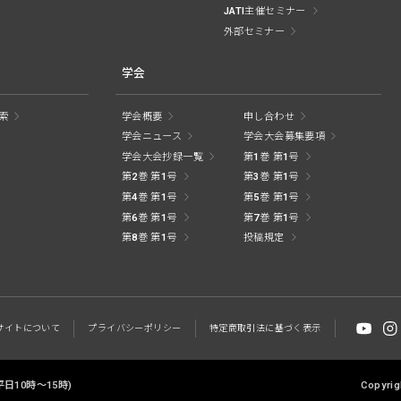
JATI主催セミナー
外部セミナー
学会
索
学会概要
申し合わせ
学会ニュース
学会大会募集要項
学会大会抄録一覧
第1巻 第1号
第2巻 第1号
第3巻 第1号
第4巻 第1号
第5巻 第1号
第6巻 第1号
第7巻 第1号
第8巻 第1号
投稿規定
サイトに
ついて
プライバシー
ポリシー
特定商取引法に
基づく表示
 (平日10時～15時)
Copyrig