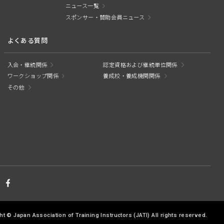
ニュース一覧
スポンサー・賛助会員ニュース
よくある質問
入会・継続関係
認定資格および継続単位関係
ワークショップ関係
養成校・養成機関関係
その他
ht © Japan Association of Training Instructors
(JATI) All rights reserved.