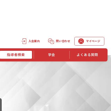
入会案内
問い合わせ
マイページ
指導者検索
学会
よくある質問
学会誌
学会誌「トレーニング指導」
機関誌一覧
単位取得手段
第1巻 第1号
長
第2巻 第1号
マイページでの資格更新方法
第3巻 第1号
第4巻 第1号
外部セミナー継続単位付与制度
第5巻 第1号
第6巻 第1号
第7巻 第1号
第8巻 第1号
投稿規定