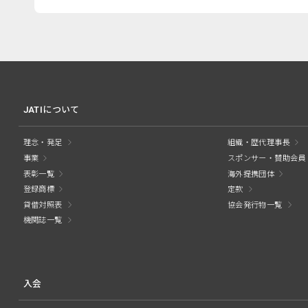
JATIについて
理念・発足
組織・歴代理事長
事業
スポンサー・賛助会員
表彰一覧
海外提携団体
登録商標
定款
貸借対照表
協会発行物一覧
機関誌一覧
入会