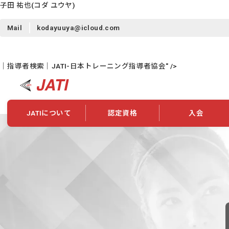
子田 祐也
(コダ ユウヤ)
Mail
kodayuuya@icloud.com
｜指導者検索｜JATI-日本トレーニング指導者協会" />
JATIについて
認定資格
入会
JATIについて
資格について
学会概要
新規入会
JATI主催セミナー
ニュース一覧
養成校・養成機関紹介
全国トレーニング指導者検索
入会・継続関係
会員情報変更
養成校・養成機関対象試験
ワークショップ関係
理念・発足
認定資格の取得方法
学会概要
申し合わせ
組織・歴代理事
合格率
その他
事業
2026年認定試験実施要項
学会ニュース
スポンサー・賛
学習教材
表彰一覧
養成講習会
海外提携団体
上位資格の取得
登録商標
資格について
定款
行動規範
貸借対照表
奨学生制度
准トレーニング