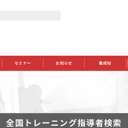
セミナー
お知らせ
養成校
学会大会
JATIの発行物
資格の更新
会員継続
外部セミナー
スポンサー・賛助会員ニュース
申請関連
指導者検索ご利用案内
認定資格および継続単位関係
養成校・養成機関関係
長
学会大会募集要項
学会大会抄録一覧
協会発行物一覧
資格の更新方法
助会員
資格有効期間・失効・猶予・延
方法
書類郵送による資格更新方法
指導者について
全国トレーニング指導者検索