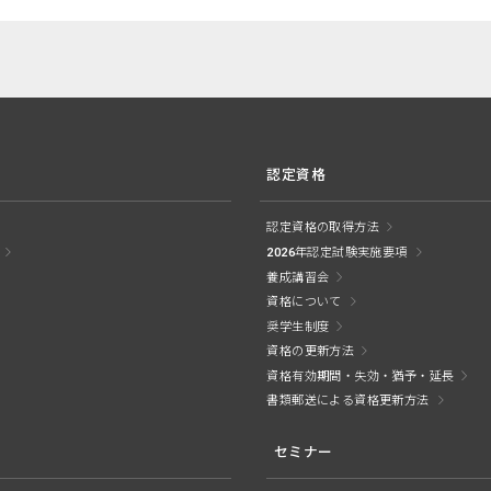
認定資格
認定資格の取得方法
2026年認定試験実施要項
養成講習会
資格について
奨学生制度
資格の更新方法
資格有効期間・失効・猶予・延長
書類郵送による資格更新方法
セミナー