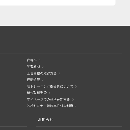
合格率
学習教材
上位資格の取得方法
行動規範
准トレーニング指導者について
単位取得手段
マイページでの資格更新方法
外部セミナー継続単位付与制度
お知らせ