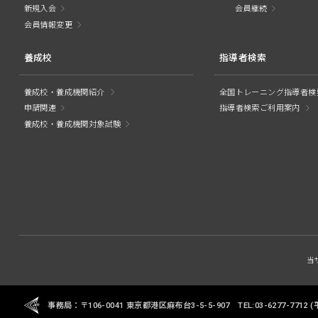
新規入会
会員継続
会員情報変更
養成校
指導者検索
養成校・養成機関紹介
全国トレーニング指導者検
申請関連
指導者検索ご利用案内
養成校・養成機関対象試験
当
事務局：〒106-0041 東京都港区麻布台3-5-5-907
TEL:03-6277-7712