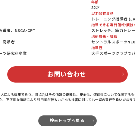
年齢
32才
JATI保有資格
トレーニング指導者 (JATI
指導できる専門領域/競技
者、NSCA-CPT
ストレッチ、筋力トレ
現所属先・役職
、高齢者
セントラルスポーツNEX
指導歴
ーツ研究科卒業
大手スポーツクラブで
お問い合わせ
本人による編集であり、当協会はその情報の正確性、安全性、道徳性について保障するも
た、不正確な情報により利用者が被るいかなる損害に対しても一切の責任を負いかねま
検索トップへ戻る