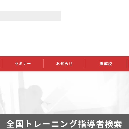
セミナー
お知らせ
養成校
学会大会
JATIの発行物
資格の更新
会員継続
外部セミナー
スポンサー・賛助会員ニュース
申請関連
指導者検索ご利用案内
認定資格および継続単位関係
養成校・養成機関関係
長
学会大会募集要項
学会大会抄録一覧
協会発行物一覧
資格の更新方法
助会員
資格有効期間・失効・猶予・延
方法
書類郵送による資格更新方法
指導者について
全国トレーニング指導者検索