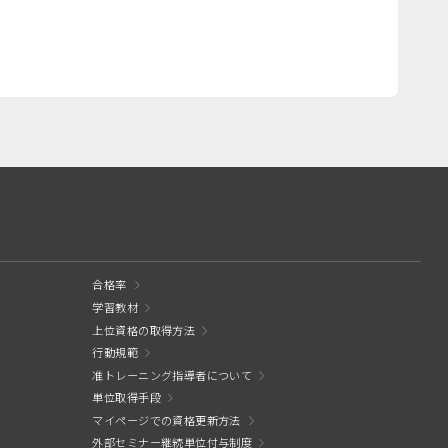
合格率
学習教材
上位資格の取得方法
行動規範
准トレーニング指導者について
単位取得手段
マイページでの資格更新方法
外部セミナー継続単位付与制度