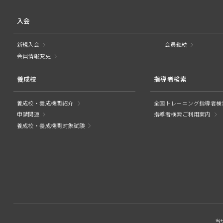
入会
新規入会
会員継続
会員情報変更
養成校
指導者検索
養成校・養成機関紹介
全国トレーニング指導者検
申請関連
指導者検索ご利用案内
養成校・養成機関対象試験
当