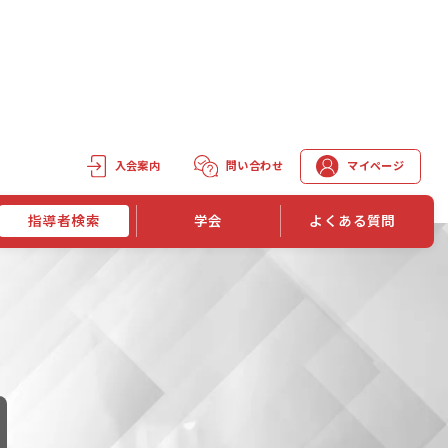
入会案内
問い合わせ
マイページ
指導者検索
学会
よくある質問
学会誌
学会誌「トレーニング指導」
機関誌一覧
単位取得手段
第1巻 第1号
長
第2巻 第1号
マイページでの資格更新方法
第3巻 第1号
第4巻 第1号
外部セミナー継続単位付与制度
第5巻 第1号
第6巻 第1号
第7巻 第1号
第8巻 第1号
投稿規定