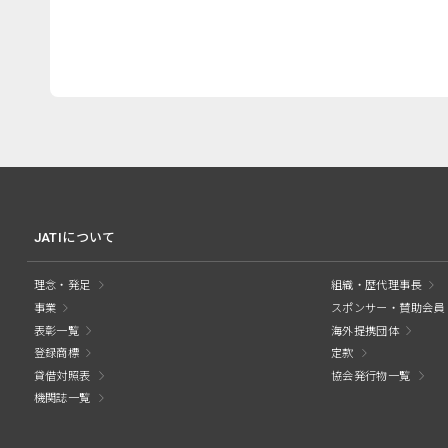
JATIについて
理念・発足
組織・歴代理事長
事業
スポンサー・賛助会員
表彰一覧
海外提携団体
登録商標
定款
貸借対照表
協会発行物一覧
機関誌一覧