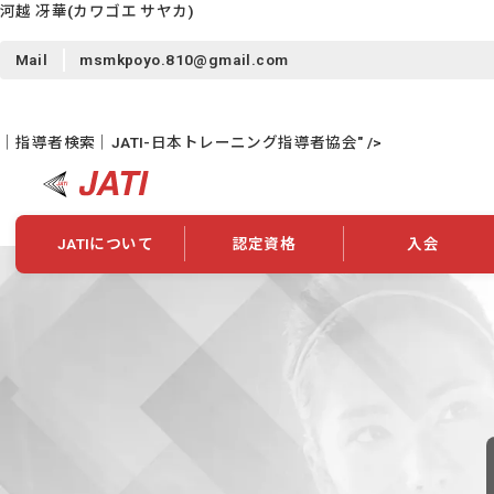
河越 冴華
(カワゴエ サヤカ)
Mail
msmkpoyo.810@gmail.com
｜指導者検索｜JATI-日本トレーニング指導者協会" />
JATIについて
認定資格
入会
JATIについて
資格について
学会概要
新規入会
JATI主催セミナー
ニュース一覧
養成校・養成機関紹介
全国トレーニング指導者検索
入会・継続関係
会員情報変更
養成校・養成機関対象試験
ワークショップ関係
理念・発足
認定資格の取得方法
学会概要
申し合わせ
組織・歴代理事
合格率
その他
事業
2026年認定試験実施要項
学会ニュース
スポンサー・賛
学習教材
表彰一覧
養成講習会
海外提携団体
上位資格の取得
登録商標
資格について
定款
行動規範
貸借対照表
奨学生制度
准トレーニング