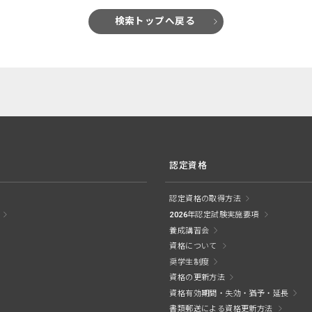
検索トップへ戻る
認定資格
認定資格の取得方法
2026年認定試験実施要項
養成講習会
資格について
奨学生制度
資格の更新方法
資格有効期間・失効・猶予・延長
書類郵送による資格更新方法