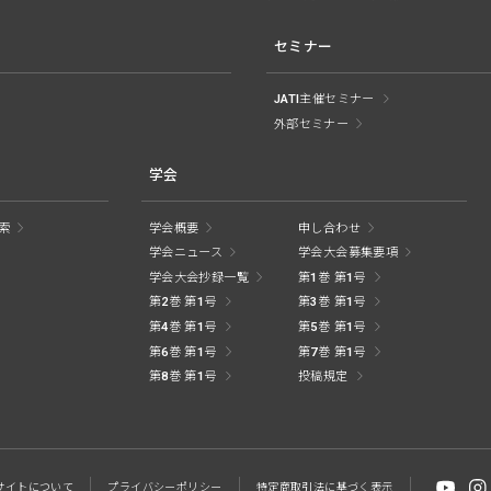
セミナー
JATI主催セミナー
外部セミナー
学会
索
学会概要
申し合わせ
学会ニュース
学会大会募集要項
学会大会抄録一覧
第1巻 第1号
第2巻 第1号
第3巻 第1号
第4巻 第1号
第5巻 第1号
第6巻 第1号
第7巻 第1号
第8巻 第1号
投稿規定
サイトに
ついて
プライバシー
ポリシー
特定商取引法に
基づく表示