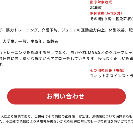
指導対象地域
北海道
保有資格(JATI以外）
その他(中高一種免許状(
ガ、筋力トレーニング、介護予防、ジュニアの運動能力向上、体型改善、肥
、大学生、一般、中高年、高齢者
力トレーニングを指導するだけでなく、ヨガやZUMBAなどのグループレ
的達成に向け様々な角度からアプローチしていきます。怪我なく正しい指
す。
その他の肩書（現在）
フィットネスインストラ
お問い合わせ
本人による編集であり、当協会はその情報の正確性、安全性、道徳性について保障するも
た、不正確な情報により利用者が被るいかなる損害に対しても一切の責任を負いかねま