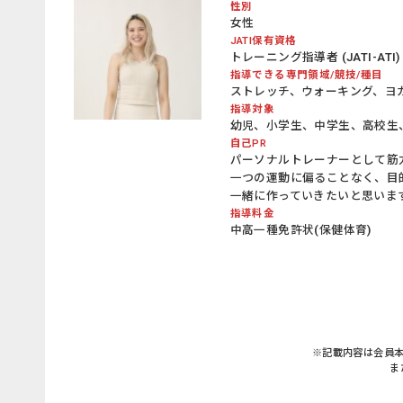
性別
女性
JATI保有資格
トレーニング指導者 (JATI-ATI)
指導できる専門領域/競技/種目
ストレッチ、ウォーキング、ヨ
指導対象
幼児、小学生、中学生、高校生
自己PR
パーソナルトレーナーとして筋
一つの運動に偏ることなく、目
一緒に作っていきたいと思いま
指導料金
中高一種免許状(保健体育)
※記載内容は会員
ま