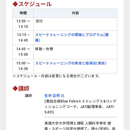
◆スケジュール
時間
内容
12:50 ～
受付
13:10
13:15 ~
スピードトレーニングの理論とプログラム(講
14:45
義)
14:45 ～
移動・休憩
15:00
15:00 ～
スピードトレーニングの実技と指導法
(実技)
16:30
※スケジュール・内容は変更になる場合がございます。
◆講師
講師
菅野 昌明 氏
(豊田合成Blue Falcon ストレングス&コンデ
ィショニングコーチ、JATI副理事長、JATI-
SATI)
東亜大学大学院博士課程 人間科学専攻 健
康・スポーツ科学分野修了。博士(学術)。民