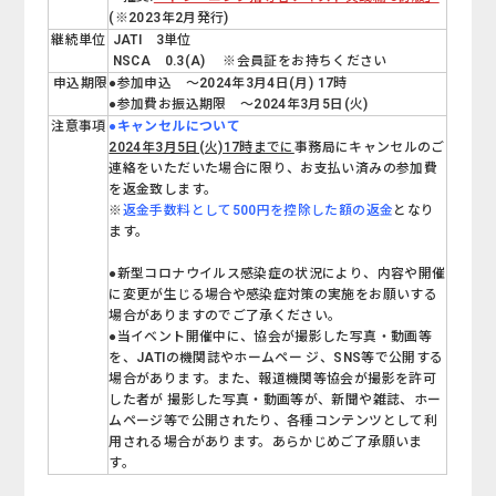
(※2023年2月発行)
継続単位
JATI 3単位
NSCA 0.3(A) ※会員証をお持ちください
申込期限
●参加申込 ～2024年3月4日(月) 17時
●参加費お振込期限 ～2024年3月5日(火)
注意事項
●キャンセルについて
2024年3月5日(火)17時までに
事務局にキャンセルのご
連絡をいただいた場合に限り、お支払い済みの参加費
を返金致します。
※
返金手数料として500円を控除した額の返金
となり
ます。
●新型コロナウイルス感染症の状況により、内容や開催
に変更が生じる場合や感染症対策の実施をお願いする
場合がありますのでご了承ください。
●当イベント開催中に、協会が撮影した写真・動画等
を、JATIの機関誌やホームペー ジ、SNS等で公開する
場合があります。また、報道機関等協会が撮影を許可
した者が 撮影した写真・動画等が、新聞や雑誌、ホー
ムページ等で公開されたり、各種コンテンツとして利
用される場合があります。あらかじめご了承願いま
す。