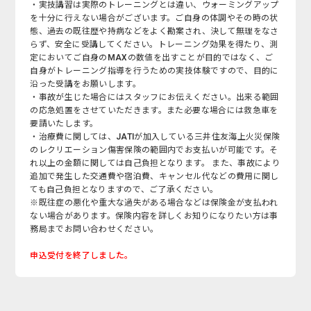
・実技講習は実際のトレーニングとは違い、ウォーミングアップ
を十分に行えない場合がございます。ご自身の体調やその時の状
態、過去の既往歴や持病などをよく勘案され、決して無理をなさ
らず、安全に受講してください。トレーニング効果を得たり、測
定においてご自身のMAXの数値を出すことが目的ではなく、ご
自身がトレーニング指導を行うための実技体験ですので、目的に
沿った受講をお願いします。
・事故が生じた場合にはスタッフにお伝えください。出来る範囲
の応急処置をさせていただきます。また必要な場合には救急車を
要請いたします。
・治療費に関しては、JATIが加入している三井住友海上火災保険
のレクリエーション傷害保険の範囲内でお支払いが可能です。そ
れ以上の金額に関しては自己負担となります。 また、事故により
追加で発生した交通費や宿泊費、キャンセル代などの費用に関し
ても自己負担となりますので、ご了承ください。
※既往症の悪化や重大な過失がある場合などは保険金が支払われ
ない場合があります。保険内容を詳しくお知りになりたい方は事
務局までお問い合わせください。
申込受付を終了しました。