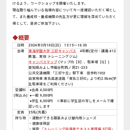
けるよう、ワークショップを開催いたします。
現在取り組んでいる指導内容について今一度確認いただく場とし
て、また養成校・養成機関の先生方が更に理解を深めていただく
場として、是非ご参加下さい。
◆概要
日時
2024年3月10日(日) 13:15～16:30
会場
東海学園大学 三好キャンパス
4号館(受付・講義:412
教室、実技:トレーニングジム)
キャンパスマップ
(マップ内【D】、駐車場【Q】)
愛知県みよし市福谷町西ノ洞21-233
公共交通機関:「三好ケ丘」駅下車 徒歩約10分
自家用車:東名高速道路「東名三好IC」より約2.5km(学
生駐車場をご利用ください)
受講料
●会員 4,500円
(税込み)
●一般 9,000円
●学生 6,500円 ※事前に学生証の写しをメールで確
認いたします
定員
25名(先着)
持ち物
・運動ができる服装および屋内用シューズ
・健康保険証
・推奨:
「トレーニング指導者テキスト実践編 3訂版」