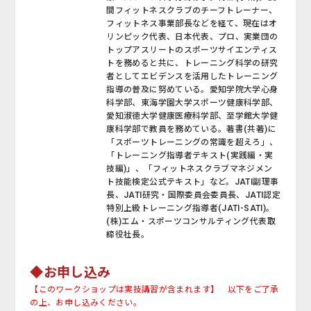
間フィットネスクラブのチーフトレーナー、
フィットネス事業部長などを経て、現在はオ
リンピック代表、日本代表、プロ、実業団の
トップアスリートのスポーツサイエンティス
トを務めると共に、トレーニング科学の研究
者としてエビデンスを活用したトレーニング
指導の普及に努めている。愛知学院大学心身
科学部、東海学園大学スポーツ健康科学部、
愛知淑徳大学健康医療科学部、至学館大学健
康科学部で教員を務めている。著書(共著)に
「スポーツトレーニングの常識を超えろ」、
「トレーニング指導者テキスト(実践編・実
技編)」、「フィットネスクラブマネジメン
ト技能検定公式テキスト」など。JATI副理事
長、JATI研究・国際委員会委員長、JATI認定
特別上級トレーニング指導者(JATI-SATI)。
(株)エム・スポーツコンサルティング代表取
締役社長。
◆お申し込み
【このワークショップは実技講習が含まれます】 以下をご了承
の上、お申し込みください。