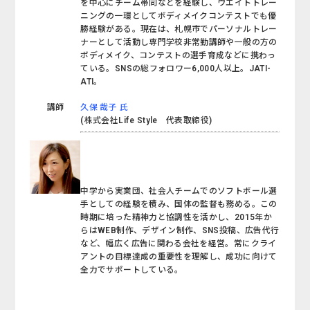
を中心にチーム帯同などを経験し、ウエイトトレー
ニングの一環としてボディメイクコンテストでも優
勝経験がある。現在は、札幌市でパーソナルトレー
ナーとして活動し専門学校非常勤講師や一般の方の
ボディメイク、コンテストの選手育成などに携わっ
ている。SNSの総フォロワー6,000人以上。JATI-
ATI。
講師
久保 哉子 氏
(株式会社Life Style 代表取締役)
中学から実業団、社会人チームでのソフトボール選
手としての経験を積み、国体の監督も務める。この
時期に培った精神力と協調性を活かし、2015年か
らはWEB制作、デザイン制作、SNS投稿、広告代行
など、幅広く広告に関わる会社を経営。常にクライ
アントの目標達成の重要性を理解し、成功に向けて
全力でサポートしている。