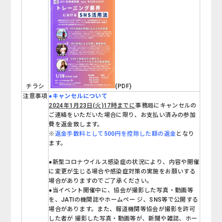
チラシ
(PDF)
注意事項
●キャンセルについて
2024年1月23日(火)17時までに
事務局にキャンセルの
ご連絡をいただいた場合に限り、お支払い済みの参加
費を返金致します。
※
返金手数料として500円を控除した額の返金
となり
ます。
●新型コロナウイルス感染症の状況により、内容や開催
に変更が生じる場合や感染症対策の実施をお願いする
場合がありますのでご了承ください。
●当イベント開催中に、協会が撮影した写真・動画等
を、JATIの機関誌やホームペー ジ、SNS等で公開する
場合があります。また、報道機関等協会が撮影を許可
した者が 撮影した写真・動画等が、新聞や雑誌、ホー