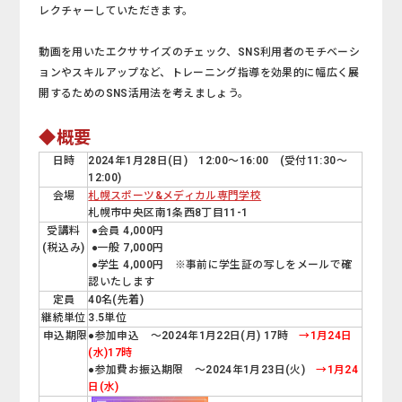
レクチャーしていただきます。
動画を用いたエクササイズのチェック、SNS利用者のモチベーシ
ョンやスキルアップなど、トレーニング指導を効果的に幅広く展
開するためのSNS活用法を考えましょう。
◆概要
日時
2024年1月28日(日) 12:00～16:00 (受付11:30～
12:00)
会場
札幌スポーツ&メディカル専門学校
札幌市中央区南1条西8丁目11-1
受講料
●会員 4,000円
(税込み)
●一般 7,000円
●学生 4,000円 ※事前に学生証の写しをメールで確
認いたします
定員
40名(先着)
継続単位
3.5単位
申込期限
●参加申込 ～2024年1月22日(月) 17時
→1月24日
(水)17時
●参加費お振込期限 ～2024年1月23日(火)
→1月24
日(水)