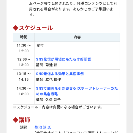
ムページ等で公開されたり、各種コンテンツとして利
用される場合があります。あらかじめご了承願いま
す。
◆スケジュール
時間
内容
11:30 ～
受付
12:00
12:00 ~
SNS発信が現場にもたらす好影響
13:00
講師: 菊池 諒
13:15 ～
SNS発信よる効果と集客事例
14:15
講師: 立花 優作
14:30 ～
SNSで顧客を引き寄せる!スポーツトレーナーのた
16:00
めの集客戦略
講師: 久保 哉子
※スケジュール・内容は変更になる場合がございます。
◆講師
講師
菊池 諒 氏
(合同会社ベストパフォーマンス所属 トレーニング