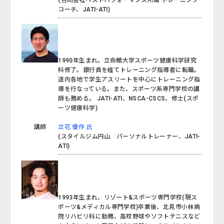
コーチ、JATI-ATI)
1990年生まれ。立命館大学スポーツ健康科学研究
科修了。銀行員を経てトレーニング指導者に転職。
道内各地で学生アスリートを中心にトレーニング指
導を行なっている。また、スポーツ系専門学校の講
師も務める。 JATI-ATI、NSCA-CSCS、修士(スポ
ーツ健康科学)
講師
立花 優作 氏
(スタイルジム円山 パーソナルトレーナー、JATI-
ATI)
1993年生まれ、リゾート&スポーツ専門学校(現ス
ポーツ&メディカル専門学校)卒業後、北見市小林病
院リハビリ科に勤務、高校野球やソフトテニスなど