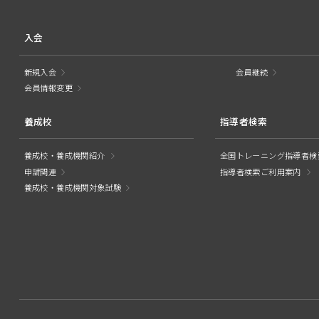
入会
新規入会
会員継続
会員情報変更
養成校
指導者検索
養成校・養成機関紹介
全国トレーニング指導者検
申請関連
指導者検索ご利用案内
養成校・養成機関対象試験