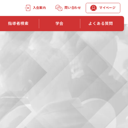
入会案内
問い合わせ
マイページ
指導者検索
学会
よくある質問
学会誌
学会誌「トレーニング指導」
機関誌一覧
単位取得手段
第1巻 第1号
長
第2巻 第1号
マイページでの資格更新方法
第3巻 第1号
第4巻 第1号
外部セミナー継続単位付与制度
第5巻 第1号
第6巻 第1号
第7巻 第1号
第8巻 第1号
投稿規定