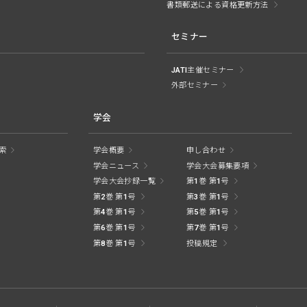
書類郵送による資格更新方法
セミナー
JATI主催セミナー
外部セミナー
学会
索
学会概要
申し合わせ
学会ニュース
学会大会募集要項
学会大会抄録一覧
第1巻 第1号
第2巻 第1号
第3巻 第1号
第4巻 第1号
第5巻 第1号
第6巻 第1号
第7巻 第1号
第8巻 第1号
投稿規定