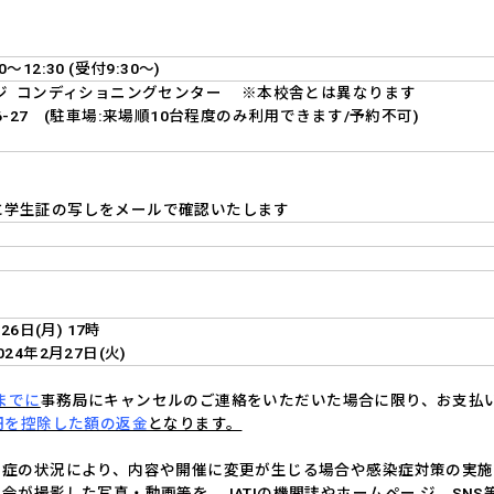
～12:30 (受付9:30～)
ジ コンディショニングセンター ※本校舎とは異なります
-27 (駐車場:来場順10台程度のみ利用できます/予約不可)
事前に学生証の写しをメールで確認いたします
6日(月) 17時
4年2月27日(火)
時までに
事務局にキャンセルのご連絡をいただいた場合に限り、お支払
円を控除した額の返金
となります。
染症の状況により、内容や開催に変更が生じる場合や感染症対策の実
会が撮影した写真・動画等を、JATIの機関誌やホームペー ジ、SN