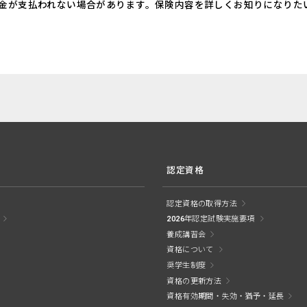
金が支払われない場合があります。保険内容を詳しくお知りになりた
認定資格
認定資格の取得方法
2026年認定試験実施要項
養成講習会
資格について
奨学生制度
資格の更新方法
資格有効期間・失効・猶予・延長