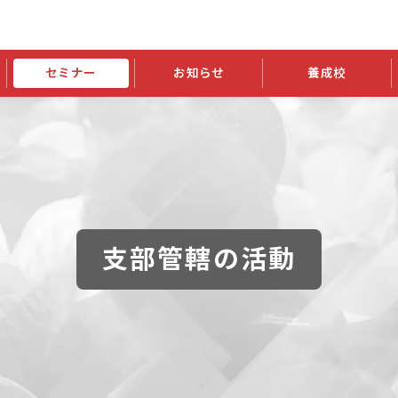
セミナー
お知らせ
養成校
学会大会
JATIの発行物
資格の更新
会員継続
外部セミナー
スポンサー・賛助会員ニュース
申請関連
指導者検索ご利用案内
認定資格および継続単位関係
養成校・養成機関関係
長
学会大会募集要項
学会大会抄録一覧
協会発行物一覧
資格の更新方法
助会員
資格有効期間・失効・猶予・延
方法
書類郵送による資格更新方法
指導者について
支部管轄の活動