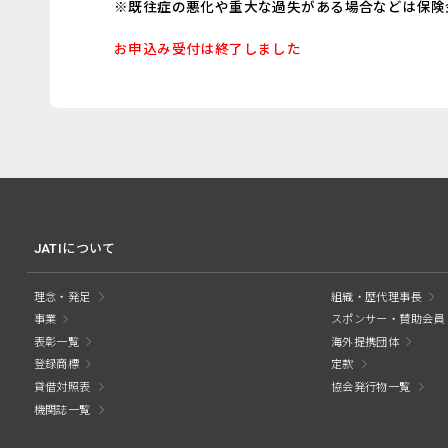
※既往症の悪化や重大な過失がある場合などは保険
お申込み受付は終了しました
JATIについて
理念・発足
組織・歴代理事長
事業
スポンサー・賛助会員
表彰一覧
海外提携団体
登録商標
定款
貸借対照表
協会発行物一覧
機関誌一覧