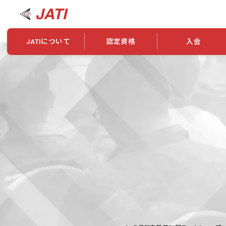
JATIについて
認定資格
入会
JATIについて
資格について
学会概要
新規入会
JATI主催セミナー
ニュース一覧
養成校・養成機関紹介
全国トレーニング指導者検索
入会・継続関係
会員情報変更
養成校・養成機関対象試験
ワークショップ関係
理念・発足
認定資格の取得方法
学会概要
申し合わせ
組織・歴代理事
合格率
その他
事業
2026年認定試験実施要項
学会ニュース
スポンサー・賛
学習教材
表彰一覧
養成講習会
海外提携団体
上位資格の取得
登録商標
資格について
定款
行動規範
貸借対照表
奨学生制度
准トレーニング