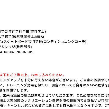
学部体育学科卒業(体育学士)
学修了(経営管理修士:MBA)
&スケートボード専門学校(コンディショニングコーチ)
カレッジ(教務部長)
CA-CSCS、NSCA-CPT
以下をご了承の上、お申し込みください。
ミングアップを十分に行えない場合がございます。ご自身の体調やそ
い。トレーニング効果を得たり、測定においてご自身のMAXの数値
講をお願いします。
。出来る範囲の応急処置をさせていただきます。また必要な場合には
住友海上火災保険のレクリエーション傷害保険の範囲内でお支払いが可
宿泊費、キャンセル代などの費用に関しても自己負担となりますので