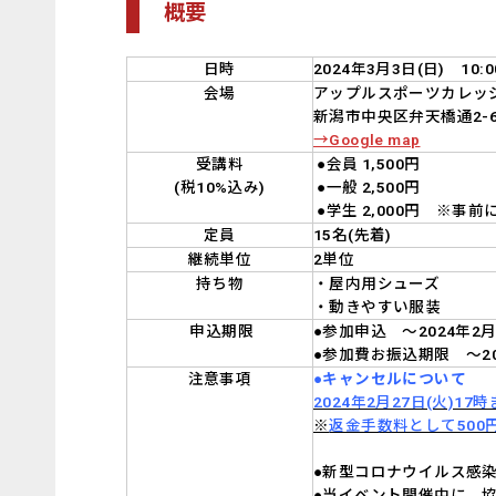
概要
日時
2024年3月3日(日) 10:00
会場
アップルスポーツカレッ
新潟市中央区弁天橋通2-6
→Google map
受講料
●会員 1,500円
(税10%込み)
●一般 2,500円
●学生 2,000円 ※
定員
15名(先着)
継続単位
2単位
持ち物
・屋内用シューズ
・動きやすい服装
申込期限
●参加申込 ～2024年2月2
●参加費お振込期限 ～202
注意事項
●キャンセルについて
2024年2月27日(火)17
※
返金手数料として500
●新型コロナウイルス感
●当イベント開催中に、協