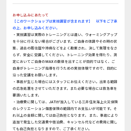
お申し込みにあたって
【このワークショップは実技講習が含まれます】 以下をご了承
の上、お申し込みください。
・実技講習は実際のトレーニングとは違い、ウォーミングアップ
を十分に行えない場合がございます。ご自身の体調やその時の状
態、過去の既往歴や持病などをよく勘案され、決して無理をなさ
らず、安全に受講してください。トレーニング効果を得たり、測
定においてご自身のMAXの数値を出すことが目的ではなく、ご
自身がトレーニング指導を行うための実技体験ですので、目的に
沿った受講をお願いします。
・事故が生じた場合にはスタッフにお伝えください。出来る範囲
の応急処置をさせていただきます。また必要な場合には救急車を
要請いたします。
・治療費に関しては、JATIが加入している三井住友海上火災保険
のレクリエーション傷害保険の範囲内でお支払いが可能です。そ
れ以上の金額に関しては自己負担となります。 また、事故により
追加で発生した交通費や宿泊費、キャンセル代などの費用に関し
ても自己負担となりますので、ご了承ください。