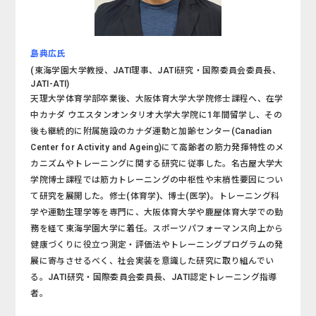
島典広氏
(東海学園大学教授、JATI理事、JATI研究・国際委員会委員長、
JATI-ATI)
天理大学体育学部卒業後、大阪体育大学大学院修士課程へ、在学
中カナダ ウエスタンオンタリオ大学大学院に1年間留学し、その
後も継続的に附属施設のカナダ運動と加齢センター(Canadian
Center for Activity and Ageing)にて高齢者の筋力発揮特性のメ
カニズムやトレーニングに関する研究に従事した。名古屋大学大
学院博士課程では筋力トレーニングの中枢性や末梢性要因につい
て研究を展開した。修士(体育学)、博士(医学)。トレーニング科
学や運動生理学等を専門に、大阪体育大学や鹿屋体育大学での勤
務を経て東海学園大学に着任。スポーツパフォーマンス向上から
健康づくりに役立つ測定・評価法やトレーニングプログラムの発
展に寄与させるべく、社会実装を意識した研究に取り組んでい
る。JATI研究・国際委員会委員長、JATI認定トレーニング指導
者。