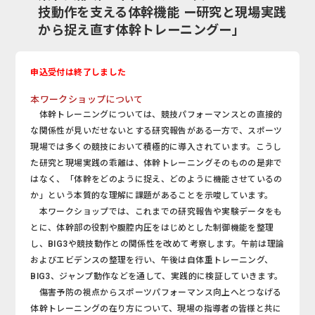
技動作を支える体幹機能 ー研究と現場実践
から捉え直す体幹トレーニングー」
申込受付は終了しました
本ワークショップについて
体幹トレーニングについては、競技パフォーマンスとの直接的
な関係性が見いだせないとする研究報告がある一方で、スポーツ
現場では多くの競技において積極的に導入されています。こうし
た研究と現場実践の乖離は、体幹トレーニングそのものの是非で
はなく、「体幹をどのように捉え、どのように機能させているの
か」という本質的な理解に課題があることを示唆しています。
本ワークショップでは、これまでの研究報告や実験データをも
とに、体幹部の役割や腹腔内圧をはじめとした制御機能を整理
し、BIG3や競技動作との関係性を改めて考察します。午前は理論
およびエビデンスの整理を行い、午後は自体重トレーニング、
BIG3、ジャンプ動作などを通して、実践的に検証していきます。
傷害予防の視点からスポーツパフォーマンス向上へとつなげる
体幹トレーニングの在り方について、現場の指導者の皆様と共に