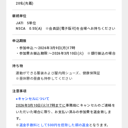
20名(先着)
継続単位
JATI 5単位
NSCA 0.55(A) ※会員証(電子版可)を会場へお持ちください
申込期限
・参加申込:～2026年3月9日(月)17時
・参加費お振込期限:～2026年3月10日(火) ※銀行振込の場合
持ち物
運動ができる服装および屋内用シューズ、健康保険証
※昼休憩の昼食も持参してください
注意事項
●キャンセルについて
2026年3月10日(火)17時までに
事務局にキャンセルのご連絡を
いただいた場合に限り、お支払い済みの参加費を返金致しま
す。
※
返金手数料として500円を控除した額の返金
となります。