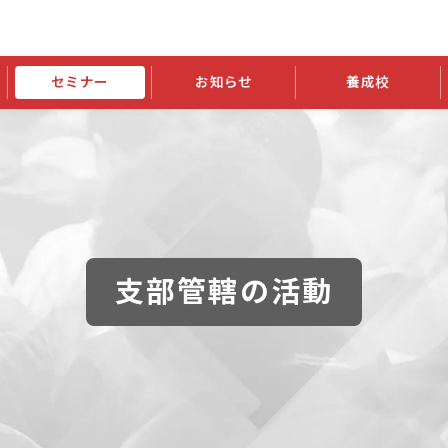
セミナー
お知らせ
養成校
学会大会
JATIの発行物
資格の更新
会員継続
外部セミナー
スポンサー・賛助会員ニュース
申請関連
指導者検索ご利用案内
認定資格および継続単位関係
養成校・養成機関関係
長
学会大会募集要項
学会大会抄録一覧
協会発行物一覧
資格の更新方法
助会員
資格有効期間・失効・猶予・延
方法
書類郵送による資格更新方法
指導者について
支部管轄の活動