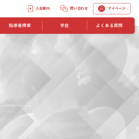
入会案内
問い合わせ
マイページ
指導者検索
学会
よくある質問
学会誌
学会誌「トレーニング指導」
機関誌一覧
単位取得手段
第1巻 第1号
長
第2巻 第1号
マイページでの資格更新方法
第3巻 第1号
第4巻 第1号
外部セミナー継続単位付与制度
第5巻 第1号
第6巻 第1号
第7巻 第1号
第8巻 第1号
投稿規定