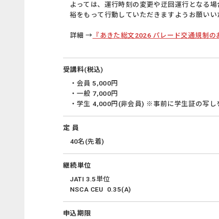
よっては、運行時刻の変更や迂回運行となる場
裕をもって行動していただきますようお願いい
詳細 →
『あきた総文2026 パレード交通規制のお
受講料(税込)
・会員 5,000円
・一般 7,000円
・学生 4,000円(非会員) ※事前に学生証の
定 員
40名(先着)
継続単位
JATI 3.5単位
NSCA CEU 0.35(A)
申込期限