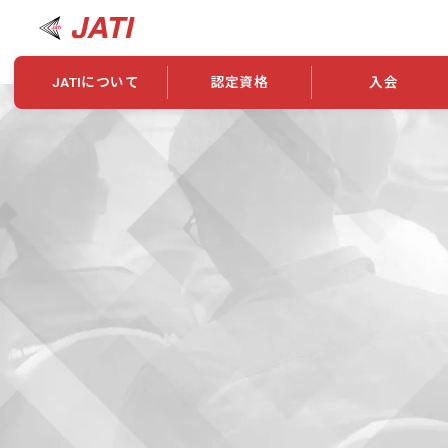
JATIについて
認定資格
入会
JATIについて
資格について
学会概要
新規入会
JATI主催セミナー
ニュース一覧
養成校・養成機関紹介
全国トレーニング指導者検索
入会・継続関係
会員情報変更
養成校・養成機関対象試験
ワークショップ関係
理念・発足
認定資格の取得方法
学会概要
申し合わせ
組織・歴代理事
合格率
その他
事業
2026年認定試験実施要項
学会ニュース
スポンサー・賛
学習教材
表彰一覧
養成講習会
海外提携団体
上位資格の取得
登録商標
資格について
定款
行動規範
貸借対照表
奨学生制度
准トレーニング