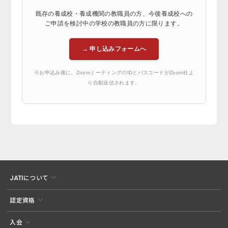
既存の養成校・養成機関の教職員の方、今後養成校への
ご申請を検討中の学校の教職員の方に限ります。
→ 申し込みフォームへ
※お申込み後に、ZoomミーティングのIDとパスコードがZoom社よ
り自動送信されます。
JATIについて
認定資格
入会