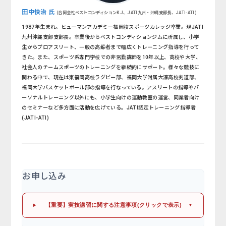
田中快治 氏
(合同会社ベストコンディションKJ、JATI九州・沖縄支部長、JATI-ATI)
1987年生まれ。ヒューマンアカデミー福岡校スポーツカレッジ卒業。現JATI
九州沖縄支部支部長。卒業後からベストコンディションジムに所属し、小学
生からプロアスリート、一般の高齢者まで幅広くトレーニング指導を行って
きた。また、スポーツ系専門学校での非常勤講師を10年以上、高校や大学、
社会人のチームスポーツのトレーニングを継続的にサポート。様々な競技に
関わる中で、現在は東福岡高校ラグビー部、福岡大学附属大濠高校剣道部、
福岡大学バスケットボール部の指導を行なっている。アスリートの指導やパ
ーソナルトレーニング以外にも、小学生向けの運動教室の運営、同業者向け
のセミナーなど多方面に活動を広げている。JATI認定トレーニング指導者
(JATI-ATI)
お申し込み
【重要】実技講習に関する注意事項(クリックで表示)
▼