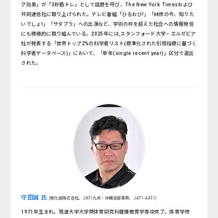
グ効果」が「3秒筋トレ」として話題を呼び、The New York Timesおよび
共同通信社に取り上げられた。テレビ番組「ひるおび!」「林修の今、知りた
いでしょ!」「サタプラ」への出演など、学術の枠を超えた社会への情報発信
にも積極的に取り組んでいる。2025年には,スタンフォード大学・エルゼビア
社が発表する「世界トップ2%の科学者リスト(標準化された引用指標に基づく
科学者データベース)」において、「単年(single recent year)」区分で選出
された。
守田誠 氏
(旭化成株式会社、JATI九州・沖縄支部委員、JATI-AATI)
1971年生まれ。筑波大学大学院体育研究科健康教育学専攻修了。体育学修