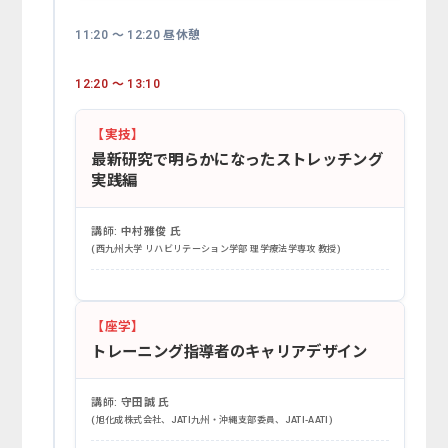
11:20 ～ 12:20 昼休憩
12:20 ～ 13:10
【実技】
最新研究で明らかになったストレッチング
実践編
講師:
中村雅俊 氏
(西九州大学 リハビリテーション学部 理学療法学専攻 教授)
【座学】
トレーニング指導者のキャリアデザイン
講師:
守田誠 氏
(旭化成株式会社、JATI九州・沖縄支部委員、JATI-AATI)