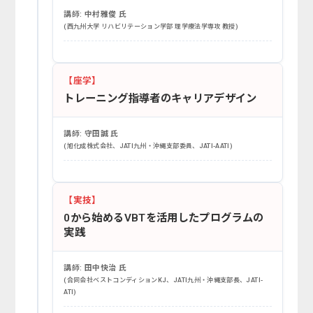
講師:
中村雅俊 氏
(西九州大学 リハビリテーション学部 理学療法学専攻 教授)
【座学】
トレーニング指導者のキャリアデザイン
講師:
守田誠 氏
(旭化成株式会社、JATI九州・沖縄支部委員、JATI-AATI)
【実技】
0から始めるVBTを活用したプログラムの
実践
講師:
田中快治 氏
(合同会社ベストコンディションKJ、JATI九州・沖縄支部長、JATI-
ATI)