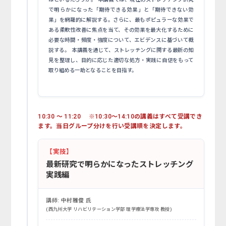
で明らかになった「期待できる効果」と「期待できない効
果」を網羅的に解説する。さらに、最もポピュラーな効果で
ある柔軟性改善に焦点を当て、その効果を最大化するために
必要な時間・頻度・強度について、エビデンスに基づいて概
説する。 本講義を通じて、ストレッチングに関する最新の知
見を整理し、目的に応じた適切な処方・実践に自信をもって
取り組める一助となることを目指す。
10:30 ～ 11:20 ※10:30～14:10の講義はすべて受講でき
ます。当日グループ分けを行い受講順を決定します。
【実技】
最新研究で明らかになったストレッチング
実践編
講師:
中村雅俊 氏
西九州大学 リハビリテーション学部 理学療法学専攻 教授
(
)