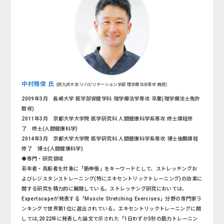
中村雅俊 氏
(西九州大学 リハビリテーション学部 理学療法学専攻 教授)
2009年3月 長崎大学 医学部保健学科 理学療法学専攻 卒業(理学療法士免許
取得)
2011年3月 京都大学大学院 医学研究科 人間健康科学系専攻 修士課程修
了 修士(人間健康科学)
2014年3月 京都大学大学院 医学研究科 人間健康科学系専攻 博士後期課程
修了 博士(人間健康科学)
◆専門・研究領域
若年者・高齢者を対象に「筋伸張」をキーワードとして、ストレッチングお
よびレジスタンストレーニング(特にエキセントリックトレーニング)の効果に
関する研究を精力的に展開している。ストレッチング研究においては、
Expertscapeが発表する「Muscle Stretching Exercises」分野の専門家ラ
ンキングで世界第1位に選出されている。エキセントリックトレーニングに関
しては,2022年に発表した論文で示された「1日わずか3秒の筋力トレーニン