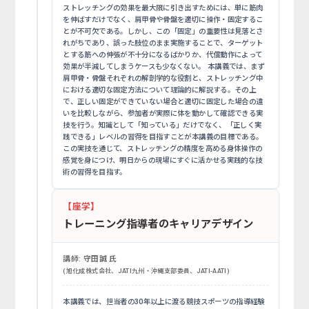
ストレッチングの効果を最大限に引き出すためには、単に筋肉
を伸ばすだけでなく、肩甲骨や骨盤を適切に操作・固定するこ
とが不可欠である。しかし、この「固定」の重要性は見落とさ
れがちであり、誤った肢位のまま実施することで、ターゲット
とする筋への伸張が不十分になるばかりか、代償動作によって
効果が半減してしまうケースも少なくない。 本講義では、まず
肩甲骨・骨盤それぞれの解剖学的な役割と、ストレッチング中
における適切な固定方法について理論的に解説する。その上
で、正しい固定ができていない場合と適切に固定した場合の違
いを比較しながら、参加者が実際に体を動かして確認できる実
技を行う。知識として「知っている」だけでなく、「正しく実
践できる」レベルの習得を目指すことが本講義の目標である。
この実技を通じて、ストレッチングの精度を高める身体操作の
感覚を身につけ、明日からの現場にすぐに活かせる実践的な技
術の習得を目指す。
【座学】
トレーニング指導者のキャリアデザイン
講師:
守田誠 氏
(旭化成株式会社、JATI九州・沖縄支部委員、JATI-AATI)
本講義では、担当者の30年以上に渡る競技スポーツの指導経験