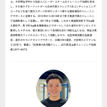
士。大学院在学中から社会人バレーボールチームのトレーニング指導を担当
し、その後ラグビーフットボール日本代表ストレングス&コンディショニング
コーチなどを経て国立スポーツ科学センターで様々な競技種目のトレーニン
グサポートに従事する。2013年から2016年まで男子柔道代表のトレーニン
グ指導専属として活動し、2017年より現職。これまで柔道競技男子73kg級
大野将平、男子81kg級永瀬貴規などサポートしてきた選手がオリンピックで
獲得したメダルは、個人種目において金6個を含む10個以上となる。現在は柔
道部専属のフィジカルコーチとして活動しながら、社会貢献活動の企画運
営、選手のセカンドキャリアサポート、広報(SNS運営、大会時カメラマンな
ど)を担う。著書に「効果絶大自宅筋トレ」。JATI認定上級トレーニング指導
者(JATI-AATI)