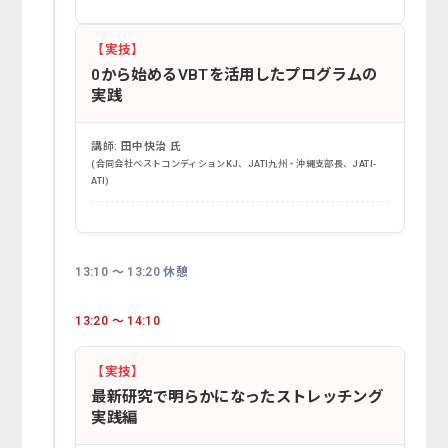
【実技】
0から始めるVBTを活用したプログラムの
実践
講師:
田中快治 氏
(合同会社ベストコンディションKJ、JATI九州・沖縄支部長、JATI-
ATI)
13:10 ～ 13:20 休憩
13:20 ～ 14:10
【実技】
最新研究で明らかになったストレッチング
実践編