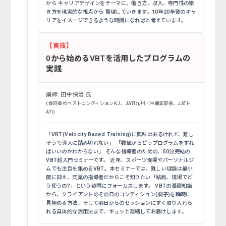
から キャリアデザインをテーマに、働き方、収入、専門性の築
き方を現実的な視点から 整理していきます。10年20年後のキャ
リアをイメージできるような時間になればと考えています。
【実技】
0から始めるVBTを活用したプログラムの
実践
講師:
田中快治 氏
(合同会社ベストコンディションKJ、JATI九州・沖縄支部長、JATI-
ATI)
「VBT(Velocity Based Training)に興味はあるけれど、難し
そうで導入に踏み切れない」 「数値からどうプログラムをすれ
ばいいのかわからない」 そんな指導者のための、50分完結の
VBT超入門セミナーです。 近年、スポーツ現場やパーソナルジ
ムでも注目を集めるVBT。本セミナーでは、難しい理論は最小
限に抑え、同業の指導者だからこそ知りたい「結局、現場でど
う使うの?」という疑問にフォーカスします。 VBTの基礎知識
から、クライアントのその日のコンディション(調子)を瞬時に
見極める方法、そして明日からのセッションにすぐ取り入れら
れる具体的な活用法まで、ギュッと凝縮してお届けします。