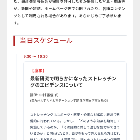
た、報道機関等協会が撮影を許可した者が撮影した写真・動画等
が、新聞や雑誌、ホームページ等で公開されたり、各種コンテン
ツとして利用される場合があります。あらかじめご了承願いま
す。
当日スケジュール
9:30 ～ 10:20
【座学】
最新研究で明らかになったストレッチン
グのエビデンスについて
講師:
中村雅俊 氏
(西九州大学 リハビリテーション学部 理学療法学専攻 教授)
ストレッチングはスポーツ・医療・介護など幅広い現場で日
常的に行われている。しかし、「どのような効果を期待して
実施しているのか」「その目的に対して適切な処方ができて
いるのか」と問われたとき、自信をもって答えられる方はどれ
ほどいるだろうか。 本講義では、現在のストレッチング研究