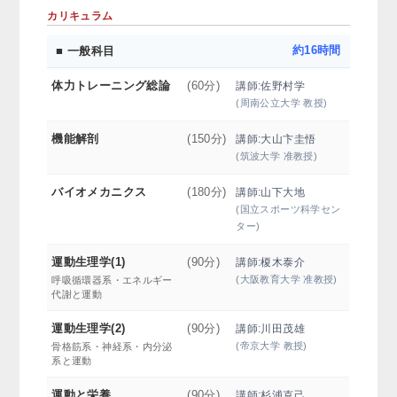
カリキュラム
■ 一般科目
約16時間
体力トレーニング総論
(60分)
講師:佐野村学
(周南公立大学 教授)
機能解剖
(150分)
講師:大山卞圭悟
(筑波大学 准教授)
バイオメカニクス
(180分)
講師:山下大地
(国立スポーツ科学セン
ター)
運動生理学(1)
(90分)
講師:榎木泰介
(大阪教育大学 准教授)
呼吸循環器系・エネルギー
代謝と運動
運動生理学(2)
(90分)
講師:川田茂雄
(帝京大学 教授)
骨格筋系・神経系・内分泌
系と運動
運動と栄養
(90分)
講師:杉浦克己