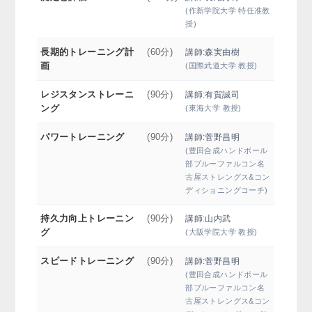
(作新学院大学 特任准教
授)
長期的トレーニング計
(60分)
講師:森実由樹
画
(国際武道大学 教授)
レジスタンストレーニ
(90分)
講師:有賀誠司
ング
(東海大学 教授)
パワートレーニング
(90分)
講師:菅野昌明
(豊田合成ハンドボール
部ブルーファルコン名
古屋ストレングス&コン
ディショニングコーチ)
持久力向上トレーニン
(90分)
講師:山内武
グ
(大阪学院大学 教授)
スピードトレーニング
(90分)
講師:菅野昌明
(豊田合成ハンドボール
部ブルーファルコン名
古屋ストレングス&コン