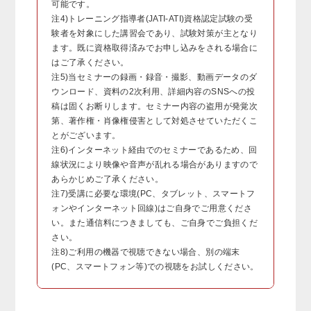
可能です。
注4)トレーニング指導者(JATI-ATI)資格認定試験の受
験者を対象にした講習会であり、試験対策が主となり
ます。既に資格取得済みでお申し込みをされる場合に
はご了承ください。
注5)当セミナーの録画・録音・撮影、動画データのダ
ウンロード、資料の2次利用、詳細内容のSNSへの投
稿は固くお断りします。セミナー内容の盗用が発覚次
第、著作権・肖像権侵害として対処させていただくこ
とがございます。
注6)インターネット経由でのセミナーであるため、回
線状況により映像や音声が乱れる場合がありますので
あらかじめご了承ください。
注7)受講に必要な環境(PC、タブレット、スマートフ
ォンやインターネット回線)はご自身でご用意くださ
い。また通信料につきましても、ご自身でご負担くだ
さい。
注8)ご利用の機器で視聴できない場合、別の端末
(PC、スマートフォン等)での視聴をお試しください。