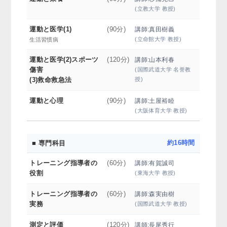
(立教大学 教授)
運動と医学(1)
(90分)
講師:真田樹義
(立命館大学 教授)
生活習慣病
運動と医学(2)スポーツ
(120分)
講師:山本利春
傷害
(国際武道大学 名誉教
授)
(3)救命救急法
運動と心理
(90分)
講師:土屋裕睦
(大阪体育大学 教授)
■ 専門科目
約16時間
トレーニング指導者の
(60分)
講師:有賀誠司
役割
(東海大学 教授)
トレーニング指導者の
(60分)
講師:森実由樹
実務
(国際武道大学 教授)
測定と評価
(120分)
講師:長尾秀行