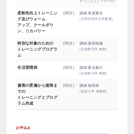
ディショニングコーチ)
柔軟性向上トレーニン
(90分)
講師:有賀雅史
グ及びウォーム
(元帝京科学大学教授)
アップ、クールダウ
ン、リカバリー
特別な対象のための
(90分)
講師:真田樹義
トレーニングプログラ
(立命館大学 教授)
ム
生活習慣病
(60分)
講師:家光素行
(立命館大学 教授)
傷害の受傷から復帰ま
(60分)
講師:福田崇
での
(筑波大学 准教授)
トレーニングとプログ
ラム作成
お申込み