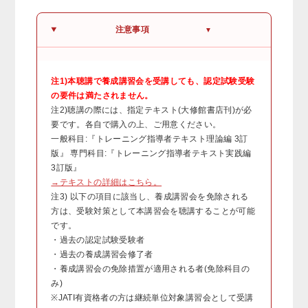
注意事項
▼
注1)本聴講で養成講習会を受講しても、認定試験受験
の要件は満たされません。
注2)聴講の際には、指定テキスト(大修館書店刊)が必
要です。各自で購入の上、ご用意ください。
一般科目:『トレーニング指導者テキスト理論編 3訂
版』 専門科目:『トレーニング指導者テキスト実践編
3訂版』
→テキストの詳細はこちら。
注3) 以下の項目に該当し、養成講習会を免除される
方は、受験対策として本講習会を聴講することが可能
です。
・過去の認定試験受験者
・過去の養成講習会修了者
・養成講習会の免除措置が適用される者(免除科目の
み)
※JATI有資格者の方は継続単位対象講習会として受講