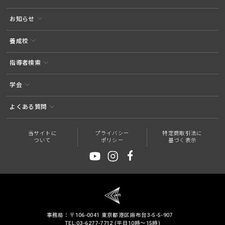
お知らせ
養成校
指導者検索
学会
よくある質問
当サイトに
プライバシー
特定商取引法に
ついて
ポリシー
基づく表示
事務局：〒106-0041 東京都港区麻布台3-5-5-907
TEL:03-6277-7712 (平日10時～15時)