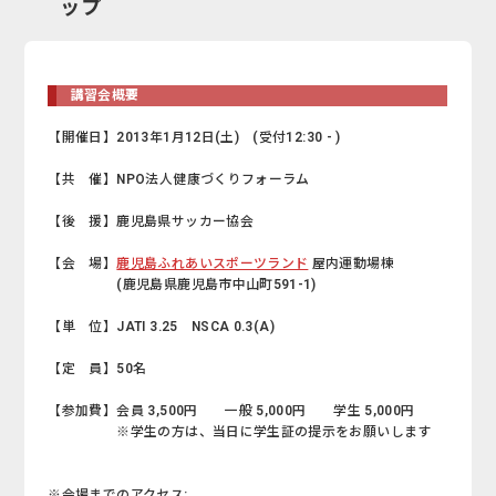
ップ
講習会概要
【開催日】
2013年1月12日(土) (受付12:30 - )
【共 催】
NPO法人健康づくりフォーラム
【後 援】
鹿児島県サッカー協会
【会 場】
鹿児島ふれあいスポーツランド
屋内運動場棟
(鹿児島県鹿児島市中山町591-1)
【単 位】
JATI 3.25 NSCA 0.3(A)
【定 員】
50名
【参加費】
会員 3,500円 一般 5,000円 学生 5,000円
※学生の方は、当日に学生証の提示をお願いします
※会場までのアクセス: