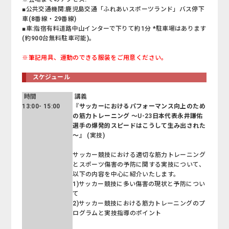
■公共交通機関:鹿児島交通「ふれあいスポーツランド」バス停下
車(8番線・29番線)
■車:指宿有料道路中山インターで下りて約1分 *駐車場はあります
(約900台無料駐車可能)。
※筆記用具、運動のできる服装をご用意ください。
スケジュール
時間
講義
13:00- 15:00
『サッカーにおけるパフォーマンス向上のため
の筋力トレーニング ～U-23日本代表永井謙佑
選手の爆発的スピードはこうして生み出された
～』
(実技)
サッカー競技における適切な筋力トレーニング
とスポーツ傷害の予防に関する実技について、
以下の内容を中心に紹介いたします。
1)サッカー競技に多い傷害の現状と予防につい
て
2)サッカー競技における筋力トレーニングのプ
ログラムと実技指導のポイント