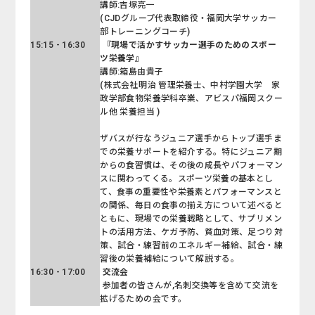
講師:吉塚亮一
(CJDグループ代表取締役・福岡大学サッカー
部トレーニングコーチ)
15:15 - 16:30
『現場で活かすサッカー選手のためのスポー
ツ栄養学』
講師:箱島由貴子
(株式会社明治 管理栄養士、中村学園大学 家
政学部食物栄養学科卒業、アビスパ福岡スクー
ル他 栄養担当 )
ザバスが行なうジュニア選手からトップ選手ま
での栄養サポートを紹介する。特にジュニア期
からの食習慣は、その後の成長やパフォーマン
スに関わってくる。スポーツ栄養の基本とし
て、食事の重要性や栄養素とパフォーマンスと
の関係、毎日の食事の揃え方について述べると
ともに、現場での栄養戦略として、サプリメン
トの活用方法、ケガ予防、貧血対策、足つり対
策、試合・練習前のエネルギー補給、試合・練
習後の栄養補給について解説する。
16:30 - 17:00
交流会
参加者の皆さんが,名刺交換等を含めて交流を
拡げるための会です。