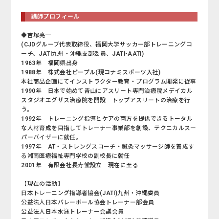
講師プロフィール
◆吉塚亮一
(CJDグループ代表取締役、福岡大学サッカー部トレーニングコ
ーチ、JATI九州・沖縄支部委員、JATI-AATI)
1963年 福岡県出身
1988年 株式会社ピープル(現コナミスポーツ入社)
本社商品企画にてインストラクター教育・プログラム開発に従事
1990年 日本で始めて青山にアスリート専門治療院メデイカル
スタジオエグザス治療院を開設 トップアスリートの治療を行
う。
1992年 トレーニング指導とケアの両方を提供できるトータル
な人材育成を目指してトレーナー事業部を創設、テクニカルスー
パーバイザーに就任。
1997年 AT・ストレングスコーチ・鍼灸マッサージ師を養成す
る湘南医療福祉専門学校の副校長に就任
2001年 有限会社長寿堂設立 現在に至る
【現在の活動】
日本トレーニング指導者協会(JATI)九州・沖縄委員
公益法人日本バレーボール協会トレーナー部会員
公益法人日本水泳トレーナー会議会員