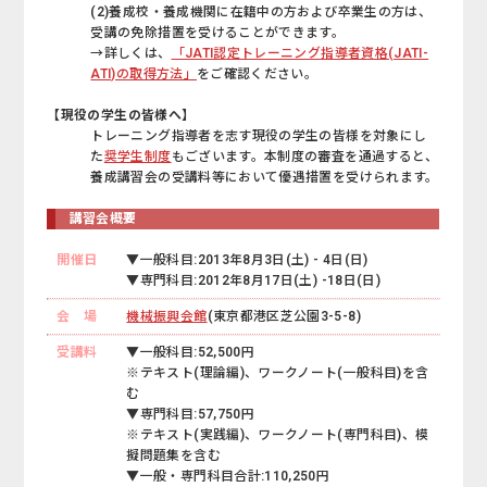
(2)養成校・養成機関に在籍中の方および卒業生の方は、
受講の免除措置を受けることができます。
→詳しくは、
「JATI認定トレーニング指導者資格(JATI-
ATI)の取得方法」
をご確認ください。
【現役の学生の皆様へ】
トレーニング指導者を志す現役の学生の皆様を対象にし
た
奨学生制度
もございます。本制度の審査を通過すると、
養成講習会の受講料等において優遇措置を受けられます。
講習会概要
開催日
▼一般科目:2013年8月3日(土) - 4日(日)
▼専門科目:2012年8月17日(土) -18日(日)
会 場
機械振興会館
(東京都港区芝公園3-5-8)
受講料
▼一般科目:52,500円
※テキスト(理論編)、ワークノート(一般科目)を含
む
▼専門科目:57,750円
※テキスト(実践編)、ワークノート(専門科目)、模
擬問題集を含む
▼一般・専門科目合計:110,250円