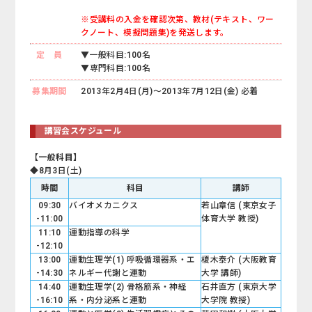
※受講料の入金を確認次第、教材(テキスト、ワー
クノート、模擬問題集)を発送します。
定 員
▼一般科目:100名
▼専門科目:100名
募集期間
2013年2月4日(月)～2013年7月12日(金) 必着
講習会スケジュール
【一般科目】
◆8月3日(土)
時間
科目
講師
09:30
バイオメカニクス
若山章信 (東京女子
-11:00
体育大学 教授)
11:10
運動指導の科学
-12:10
13:00
運動生理学(1) 呼吸循環器系・エ
榎木泰介 (大阪教育
-14:30
ネルギー代謝と運動
大学 講師)
14:40
運動生理学(2) 骨格筋系・神経
石井直方 (東京大学
-16:10
系・内分泌系と運動
大学院 教授)