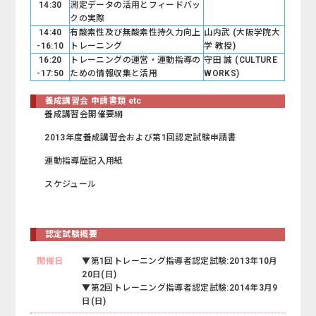
14:30
測定データの活用とフィードバッ
クの実際
14:40
有酸素性及び無酸素性持久力向上
山内武 (大阪学院大
-16:10
トレーニング
学 教授)
16:20
トレーニングの運営・運動指導の
守田 誠 (CULTURE
-17:50
ための情報収集と活用
WORKS)
養成講習会 申請書類 etc
養成講習会開催要綱
2013年度養成講習会および第1回認定試験申請書
運動指導歴記入用紙
スケジュール
認定試験概要
開催日
▼第1回トレーニング指導者認定試験:2013年10月
20日(日)
▼第2回トレーニング指導者認定試験:2014年3月9
日(日)