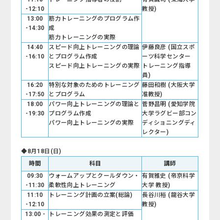
-12:10
教授)
13:00
筋力トレーニングのプログラム作
-14:30
成
筋力トレーニングの実際
14:40
スピード向上トレーニングの理論
伊藤良彦 (国立スポ
-16:10
とプログラム作成
ーツ科学センター
スピード向上トレーニングの実際
トレーニング指導
員)
16:20
特別な対象のためのトレーニング
藤田和樹 (大阪大学
-17:50
とプログラム
准教授)
18:00
パワー向上トレーニングの理論と
菅野昌明 (愛知学院
-19:30
プログラム作成
大学ラグビー部コン
パワー向上トレーニングの実際
ディショニングディ
レクター)
◆8月18日(日)
時間
科目
講師
09:30
ウォームアップとクールダウン・
有賀雅史 (帝京科学
-11:30
柔軟性向上トレーニング
大学 教授)
11:10
トレーニング計画の立案(総論)
長谷川裕 (龍谷大学
-12:10
教授)
13:00 -
トレーニング効果の測定と評価