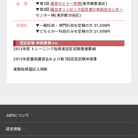
会 場
▼第1回:
東京セミナー学院
(東京都豊島区)
▼第2回:
国立オリンピック記念青少年総合センター
センター棟(東京都渋谷区)
受験料
▼一般科目・専門科目を受験の方:31,500円
▼どちらか一科目のみを受験の方:21,000円
認定試験 申請書類 etc
2013年度 トレーニング指導者認定試験開催要綱
2013年度養成講習会および第1回認定試験申請書
運動指導歴記入用紙
JATIについて
認定資格