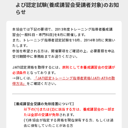
よび認定試験(養成講習会受講者対象)のお知
らせ
本協会では下記の要項で、2013年度トレーニング指導者養成講
習会(一般科目・専門科目)を8月に開催します。
また、トレーニング指導者認定試験を10月、2014年3月に実施い
たします。
参加を希望される方は、開催要項をご確認の上、必要書類を申込
受付期間中に事務局までお送りください。
JATI認定資格を取得するには、
原則として本養成講習会の受講が
必須条件
となっております。
→詳しくは、
「JATI認定トレーニング指導者資格(JATI-ATI)の取
得方法」
をご確認ください。
【養成講習会受講の免除措置について】
以下の(1)または(2)に該当する方は、養成講習会の一部ま
たは全部の受講が免除
されます。
(1)本協会が指定する資格を現在保有する方、もしくは過
去に保有していたことがある方