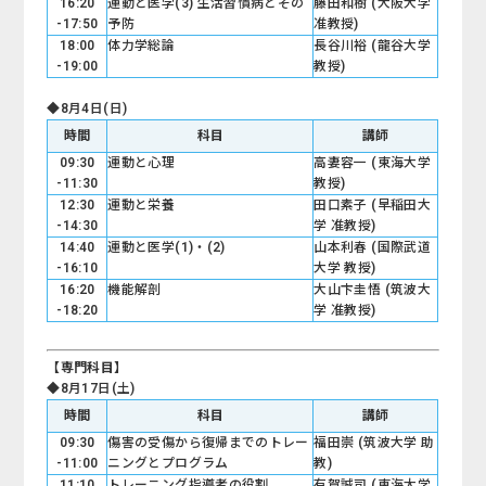
16:20
運動と医学(3) 生活習慣病とその
藤田和樹 (大阪大学
-17:50
予防
准教授)
18:00
体力学総論
長谷川裕 (龍谷大学
-19:00
教授)
◆8月4日(日)
時間
科目
講師
09:30
運動と心理
高妻容一 (東海大学
-11:30
教授)
12:30
運動と栄養
田口素子 (早稲田大
-14:30
学 准教授)
14:40
運動と医学(1)・(2)
山本利春 (国際武道
-16:10
大学 教授)
16:20
機能解剖
大山卞圭悟 (筑波大
-18:20
学 准教授)
【専門科目】
◆8月17日(土)
時間
科目
講師
09:30
傷害の受傷から復帰までのトレー
福田崇 (筑波大学 助
-11:00
ニングとプログラム
教)
11:10
トレーニング指導者の役割
有賀誠司 (東海大学