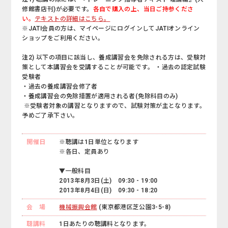
修館書店刊)が必要です。
各自で購入の上、当日ご持参くださ
い。
テキストの詳細はこちら。
※JATI会員の方は、マイページにログインしてJATIオンライン
ショップをご利用ください。
注2)
以下の項目に該当し、養成講習会を免除される方は、受験対
策として本講習会を受講することが可能です。 ・過去の認定試験
受験者
・過去の養成講習会修了者
・養成講習会の免除措置が適用される者(免除科目のみ)
※受験者対象の講習となりますので、試験対策が主となります。
予めご了承下さい。
開催日
※聴講は1日単位となります
※各日、定員あり
▼一般科目
2013年8月3日(土) 09:30 - 19:00
2013年8月4日(日) 09:30 - 18:20
会 場
機械振興会館
(東京都港区芝公園3-5-8)
聴講料
1日あたりの聴講料となります。