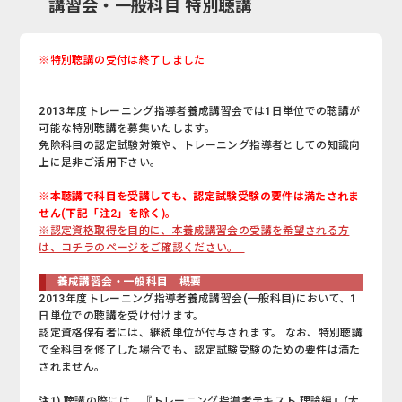
講習会・一般科目 特別聴講
※特別聴講の受付は終了しました
2013年度トレーニング指導者養成講習会では1日単位での聴講が
可能な特別聴講を募集いたします。
免除科目の認定試験対策や、トレーニング指導者としての知識向
上に是非ご活用下さい。
※本聴講で科目を受講しても、認定試験受験の要件は満たされま
せん(下記「注2」を除く)。
※認定資格取得を目的に、本養成講習会の受講を希望される方
は、コチラのページをご確認ください。
養成講習会・一般科目 概要
2013年度トレーニング指導者養成講習会(一般科目)において、1
日単位での聴講を受け付けます。
認定資格保有者には、継続単位が付与されます。 なお、特別聴講
で全科目を修了した場合でも、認定試験受験のための要件は満た
されません。
注1)
聴講の際には、『トレーニング指導者テキスト 理論編』(大