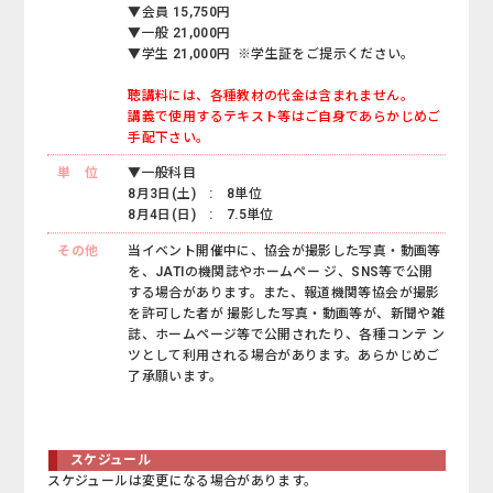
▼会員 15,750円
▼一般 21,000円
▼学生 21,000円 ※学生証をご提示ください。
聴講料には、各種教材の代金は含まれません。
講義で使用するテキスト等はご自身であらかじめご
手配下さい。
単 位
▼一般科目
8月3日(土) : 8単位
8月4日(日) : 7.5単位
その他
当イベント開催中に、協会が撮影した写真・動画等
を、JATIの機関誌やホームペー ジ、SNS等で公開
する場合があります。また、報道機関等協会が撮影
を許可した者が 撮影した写真・動画等が、新聞や雑
誌、ホームページ等で公開されたり、各種コンテ ン
ツとして利用される場合があります。あらかじめご
了承願います。
スケジュール
スケジュールは変更になる場合があります。