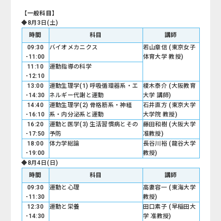
【一般科目】
◆8月3日(土)
時間
科目
講師
09:30
バイオメカニクス
若山章信 (東京女子
-11:00
体育大学 教授)
11:10
運動指導の科学
-12:10
13:00
運動生理学(1) 呼吸循環器系・エ
榎木泰介 (大阪教育
-14:30
ネルギー代謝と運動
大学 講師)
14:40
運動生理学(2) 骨格筋系・神経
石井直方 (東京大学
-16:10
系・内分泌系と運動
大学院 教授)
16:20
運動と医学(3) 生活習慣病とその
藤田和樹 (大阪大学
-17:50
予防
准教授)
18:00
体力学総論
長谷川裕 (龍谷大学
-19:00
教授)
◆8月4日(日)
時間
科目
講師
09:30
運動と心理
高妻容一 (東海大学
-11:30
教授)
12:30
運動と栄養
田口素子 (早稲田大
-14:30
学 准教授)