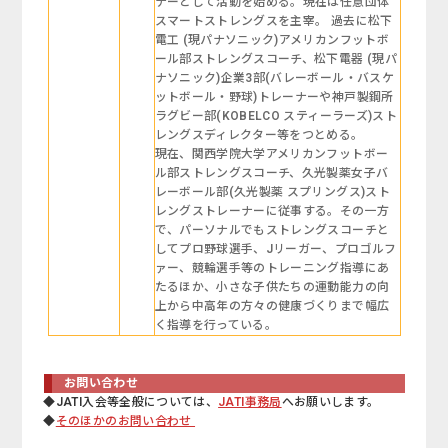
ナーとして活動を始める。現在は任意団体
スマートストレングスを主宰。 過去に松下
電工 (現パナソニック)アメリカンフットボ
ール部ストレングスコーチ、松下電器 (現パ
ナソニック)企業3部(バレーボール・バスケ
ットボール・野球)トレーナーや神戸製鋼所
ラグビー部(KOBELCO スティーラーズ)スト
レングスディレクター等をつとめる。
現在、関西学院大学アメリカンフットボー
ル部ストレングスコーチ、久光製薬女子バ
レーボール部(久光製薬 スプリングス)スト
レングストレーナーに従事する。その一方
で、パーソナルでもストレングスコーチと
してプロ野球選手、Jリーガー、プロゴルフ
ァー、競輪選手等のトレーニング指導にあ
たるほか、小さな子供たちの運動能力の向
上から中高年の方々の健康づくりまで幅広
く指導を行っている。
お問い合わせ
◆JATI入会等全般については、
JATI事務局
へお願いします。
◆
そのほかのお問い合わせ