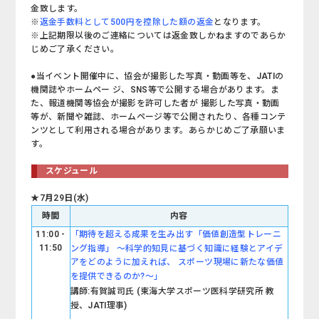
金致します。
※
返金手数料として500円を控除した額の返金
となります。
※上記期限以後のご連絡については返金致しかねますのであらか
じめご了承ください。
●当イベント開催中に、協会が撮影した写真・動画等を、JATIの
機関誌やホームペー ジ、SNS等で公開する場合があります。ま
た、報道機関等協会が撮影を許可した者が 撮影した写真・動画
等が、新聞や雑誌、ホームページ等で公開されたり、各種コンテ
ンツとして利用される場合があります。あらかじめご了承願いま
す。
スケジュール
★7月29日(水)
時間
内容
11:00 -
「
期待を超える成果を生み出す「価値創造型トレーニ
11:50
ング指導」 ～科学的知見に基づく知識に経験とアイデ
アをどのように加えれば、 スポーツ現場に新たな価値
を提供できるのか?～
」
講師:
有賀誠司氏 (東海大学スポーツ医科学研究所 教
授、JATI理事)