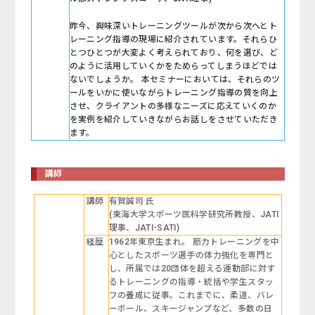
昨今、興味深いトレーニングツールが次から次へとト
レーニング指導の現場に紹介されています。それらひ
とつひとつが大変よく考えられており、何を選び、ど
のように活用していくかをためらってしまうほどでは
ないでしょうか。 本セミナーにおいては、それらのツ
ールをいかに使いながらトレーニング指導の質を向上
させ、クライアントの多様なニーズに応えていくのか
を実例を紹介していきながらお話しをさせていただき
ます。
講師
講師
有賀誠司 氏
(東海大学スポーツ医科学研究所教授、JATI
理事、JATI-SATI)
経歴
1962年東京生まれ。 筋力トレーニングを中
心としたスポーツ選手の体力強化を専門と
し、所属では20団体を超える運動部に対す
るトレーニングの指導・統括や学生スタッ
フの養成に従事。これまでに、柔道、バレ
ーボール、スキージャンプなど、多数の日