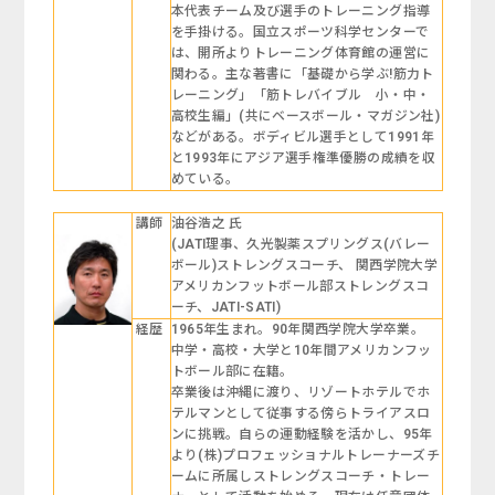
本代表チーム及び選手のトレーニング指導
を手掛ける。国立スポーツ科学センターで
は、開所よりトレーニング体育館の運営に
関わる。主な著書に「基礎から学ぶ!筋力ト
レーニング」「筋トレバイブル 小・中・
高校生編」(共にベースボール・マガジン社)
などがある。ボディビル選手として1991年
と1993年にアジア選手権準優勝の成績を収
めている。
講師
油谷浩之 氏
(JATI理事、久光製薬スプリングス(バレー
ボール)ストレングスコーチ、 関西学院大学
アメリカンフットボール部ストレングスコ
ーチ、JATI-SATI)
経歴
1965年生まれ。90年関西学院大学卒業。
中学・高校・大学と10年間アメリカンフッ
トボール部に在籍。
卒業後は沖縄に渡り、リゾートホテルでホ
テルマンとして従事する傍らトライアスロ
ンに挑戦。自らの運動経験を活かし、95年
より(株)プロフェッショナルトレーナーズチ
ームに所属しストレングスコーチ・トレー