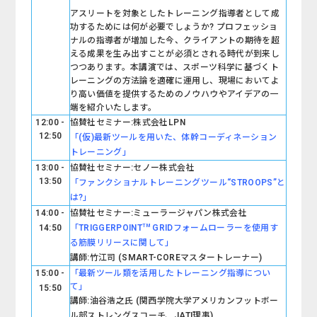
アスリートを対象としたトレーニング指導者として成
功するためには何が必要でしょうか? プロフェッショ
ナルの指導者が増加した今、クライアントの期待を超
える成果を生み出すことが必須とされる時代が到来し
つつあります。本講演では、スポーツ科学に基づくト
レーニングの方法論を適確に運用し、現場においてよ
り高い価値を提供するためのノウハウやアイデアの一
端を紹介いたします。
12:00 -
協賛社
セミナー
:株式会社LPN
12:50
「(仮)最新ツールを用いた、体幹コーディネーション
トレーニング」
13:00 -
協賛社セミナー:
セノー株式会社
13:50
「ファンクショナルトレーニングツール“STROOPS”と
は?」
14:00 -
協賛社セミナー:
ミューラージャパン
株式会社
TM
14:50
「TRIGGERPOINT
GRIDフォームローラーを使用す
る筋膜リリースに関して」
講師:竹江司 (SMART-COREマスタートレーナー)
15:00 -
「最新ツール類を活用したトレーニング指導につい
て」
15:50
講師:油谷浩之氏 (
関西学院大学アメリカンフットボー
ル部ストレングスコーチ、
JATI理事)