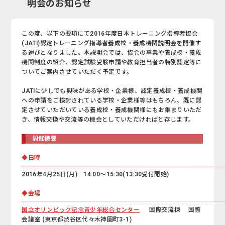
明会のお知らせ
この度、以下の要項にて2016年度日本トレーニング指導者協会
(JATI)認定トレーニング指導者養成校・養成機関説明会を開催す
る運びとなりました。本説明会では、協会の事業や養成校・養成
機関制度の紹介、認定試験受験申請や教育担当者の特別認定等に
ついてご案内させていただく予定です。
JATIに少しでも興味がある学校・企業様、認定養成校・養成機関
への申請をご検討されている学校・企業様等はもちろん、既に認
定させていただいている養成校・養成機関様にもお集まりいただ
き、情報交換や交流等の機会としていただければと存じます。
開催概要
◆日時
2016年4月25日(月) 14:00～15:30(13:30受付開始)
◆会場
国立オリンピック記念青少年総合センター
国際交流棟 国際
会議室 (東京都渋谷区代々木神園町3-1)