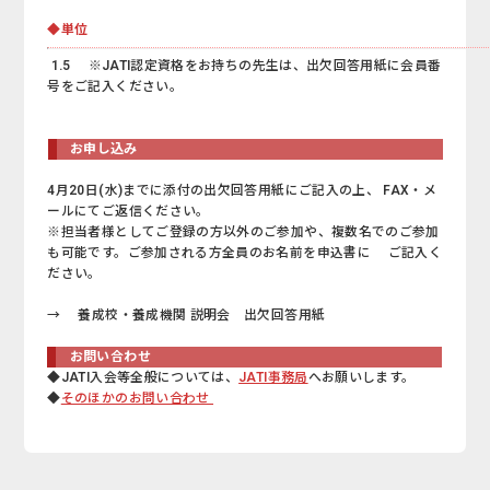
◆単位
1.5 ※JATI認定資格をお持ちの先生は、出欠回答用紙に会員番
号をご記入ください。
お申し込み
4月20日(水)までに添付の出欠回答用紙にご記入の上、 FAX・メ
ールにてご返信ください。
※担当者様としてご登録の方以外のご参加や、複数名でのご参加
も可能です。ご参加される方全員のお名前を申込書に ご記入く
ださい。
→ 養成校・養成機関 説明会 出欠回答用紙
お問い合わせ
◆JATI入会等全般については、
JATI事務局
へお願いします。
◆
そのほかのお問い合わせ