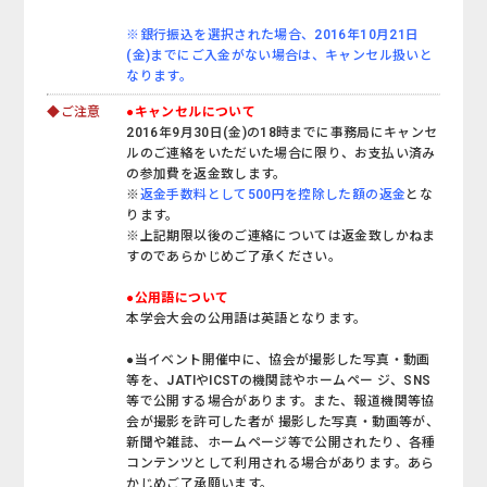
※銀行振込を選択された場合、2016年10月21日
(金)までにご入金がない場合は、キャンセル扱いと
なります。
◆ご注意
●キャンセルについて
2016年9月30日(金)の18時までに事務局にキャンセ
ルのご連絡をいただいた場合に限り、お支払い済み
の参加費を返金致します。
※
返金手数料として500円を控除した額の返金
とな
ります。
※上記期限以後のご連絡については返金致しかねま
すのであらかじめご了承ください。
●公用語について
本学会大会の公用語は英語となります。
●当イベント開催中に、協会が撮影した写真・動画
等を、JATIやICSTの機関誌やホームペー ジ、SNS
等で公開する場合があります。また、報道機関等協
会が撮影を許可した者が 撮影した写真・動画等が、
新聞や雑誌、ホームページ等で公開されたり、各種
コンテンツとして利用される場合があります。あら
かじめご了承願います。