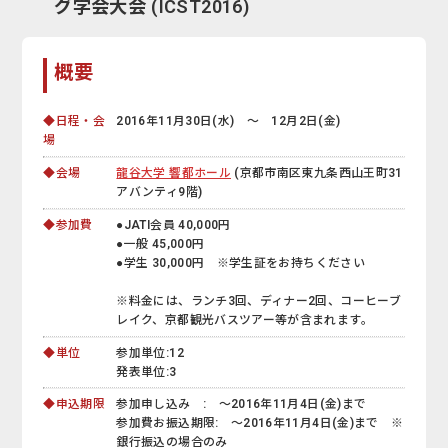
グ学会大会 (ICST2016)
概要
◆日程・会
2016年11月30日(水) ～ 12月2日(金)
場
◆会場
龍谷大学 響都ホール
(京都市南区東九条西山王町31
アバンティ9階)
◆参加費
●JATI会員 40,000円
●一般 45,000円
●学生 30,000円 ※学生証をお持ちください
※料金には、ランチ3回、ディナー2回、コーヒーブ
レイク、京都観光バスツアー等が含まれます。
◆単位
参加単位:12
発表単位:3
◆申込期限
参加申し込み : ～2016年11月4日(金)まで
参加費お振込期限: ～2016年11月4日(金)まで ※
銀行振込の場合のみ