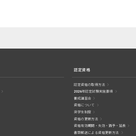
認定資格
認定資格の取得方法
2026年認定試験実施要項
養成講習会
資格について
奨学生制度
資格の更新方法
資格有効期間・失効・猶予・延長
書類郵送による資格更新方法