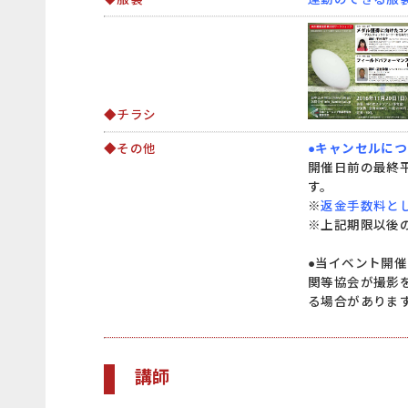
◆チラシ
◆その他
●キャンセルに
開催日前の最終
す。
※
返金手数料とし
※上記期限以後
●当イベント開催
関等協会が撮影
る場合がありま
講師