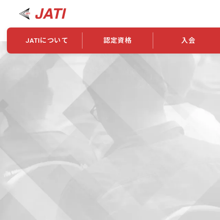
JATIについて
認定資格
入会
JATIについて
資格について
学会概要
新規入会
JATI主催セミナー
ニュース一覧
養成校・養成機関紹介
全国トレーニング指導者検索
入会・継続関係
会員情報変更
養成校・養成機関対象試験
ワークショップ関係
理念・発足
認定資格の取得方法
学会概要
申し合わせ
組織・歴代理事
合格率
その他
事業
2026年認定試験実施要項
学会ニュース
スポンサー・賛
学習教材
表彰一覧
養成講習会
海外提携団体
上位資格の取得
登録商標
資格について
定款
行動規範
貸借対照表
奨学生制度
准トレーニング