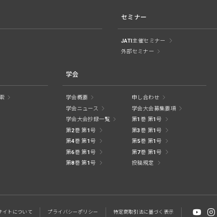
セミナー
JATI主催セミナー
外部セミナー
学会
索
学会概要
申し合わせ
学会ニュース
学会大会募集要項
学会大会抄録一覧
第1巻 第1号
第2巻 第1号
第3巻 第1号
第4巻 第1号
第5巻 第1号
第6巻 第1号
第7巻 第1号
第8巻 第1号
投稿規定
サイトに
ついて
プライバシー
ポリシー
特定商取引法に
基づく表示