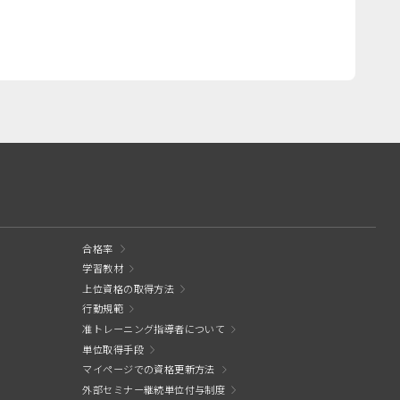
合格率
学習教材
上位資格の取得方法
行動規範
准トレーニング指導者について
単位取得手段
マイページでの資格更新方法
外部セミナー継続単位付与制度