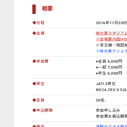
概要
◆日程
2016年11月20日(
◆会場
味の素スタジア
※会場案内図(PD
※京王線・飛田給
※味の素ナショ
◆参加費
●会員 6,000円
●一般 7,000円
●学生 6,000
◆単位
JATI 3単位
NSCA CEU 
◆定員
30名
◆申込期限
参加申し込み : 
参加費お振込期限
◆服装
運動のできる服