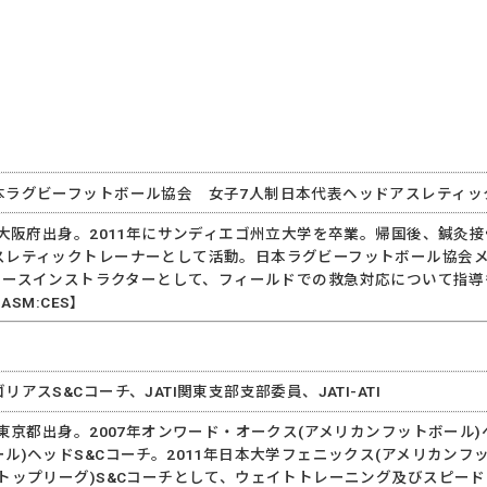
本ラグビーフットボール協会 女子7人制日本代表ヘッドアスレティッ
。大阪府出身。2011年にサンディエゴ州立大学を卒業。帰国後、鍼灸接
レティックトレーナーとして活動。日本ラグビーフットボール協会メディ
portsコースインストラクターとして、フィールドでの救急対応について指導もし
ASM:CES】
アスS&Cコーチ、JATI関東支部支部委員、JATI-ATI
。東京都出身。2007年オンワード・オークス(アメリカンフットボール)ヘッ
ル)ヘッドS&Cコーチ。2011年日本大学フェニックス(アメリカンフ
トップリーグ)S&Cコーチとして、ウェイトトレーニング及びスピードトレー