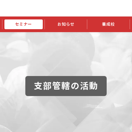
セミナー
お知らせ
養成校
学会大会
JATIの発行物
資格の更新
会員継続
外部セミナー
スポンサー・賛助会員ニュース
申請関連
指導者検索ご利用案内
認定資格および継続単位関係
養成校・養成機関関係
長
学会大会募集要項
学会大会抄録一覧
協会発行物一覧
資格の更新方法
助会員
資格有効期間・失効・猶予・延
方法
書類郵送による資格更新方法
指導者について
支部管轄の活動