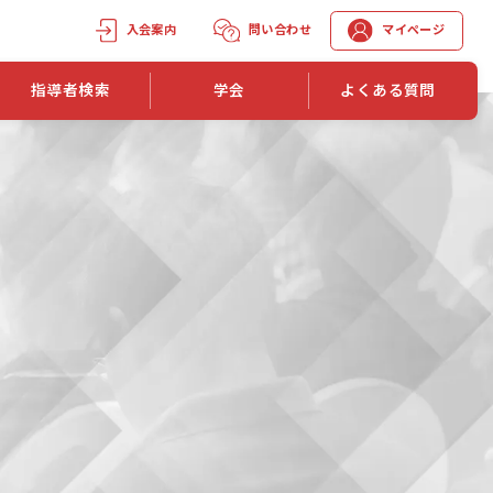
入会案内
問い合わせ
マイページ
指導者検索
学会
よくある質問
学会誌
学会誌「トレーニング指導」
機関誌一覧
単位取得手段
第1巻 第1号
長
第2巻 第1号
マイページでの資格更新方法
第3巻 第1号
第4巻 第1号
外部セミナー継続単位付与制度
第5巻 第1号
第6巻 第1号
第7巻 第1号
第8巻 第1号
投稿規定