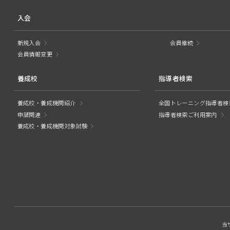
入会
新規入会
会員継続
会員情報変更
養成校
指導者検索
養成校・養成機関紹介
全国トレーニング指導者検
申請関連
指導者検索ご利用案内
養成校・養成機関対象試験
当