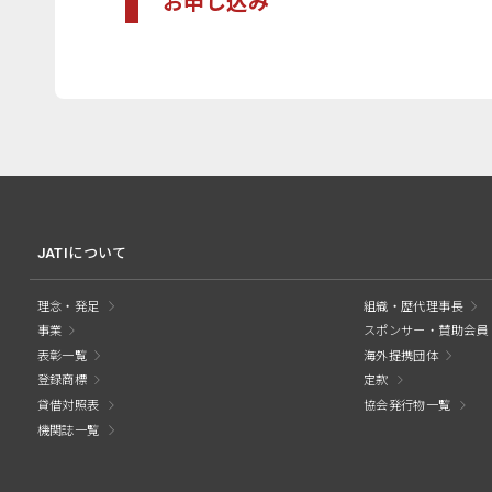
お申し込み
JATIについて
理念・発足
組織・歴代理事長
事業
スポンサー・賛助会員
表彰一覧
海外提携団体
登録商標
定款
貸借対照表
協会発行物一覧
機関誌一覧