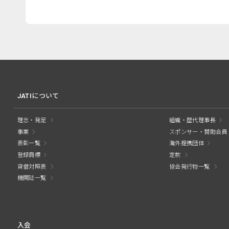
JATIについて
理念・発足
組織・歴代理事長
事業
スポンサー・賛助会員
表彰一覧
海外提携団体
登録商標
定款
貸借対照表
協会発行物一覧
機関誌一覧
入会