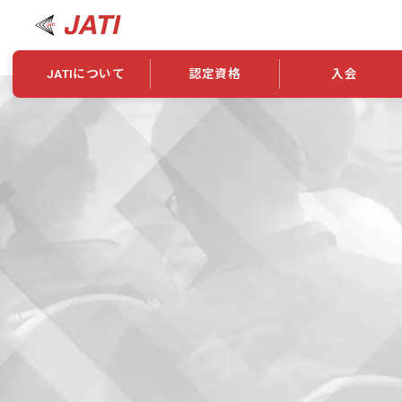
JATIについて
認定資格
入会
JATIについて
資格について
学会概要
新規入会
JATI主催セミナー
ニュース一覧
養成校・養成機関紹介
全国トレーニング指導者検索
入会・継続関係
会員情報変更
養成校・養成機関対象試験
ワークショップ関係
理念・発足
認定資格の取得方法
学会概要
申し合わせ
組織・歴代理事
合格率
その他
事業
2026年認定試験実施要項
学会ニュース
スポンサー・賛
学習教材
表彰一覧
養成講習会
海外提携団体
上位資格の取得
登録商標
資格について
定款
行動規範
貸借対照表
奨学生制度
准トレーニング