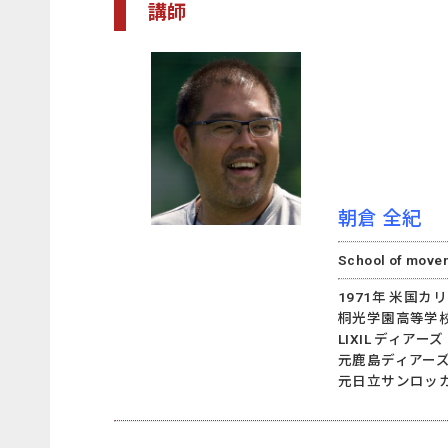
講師
朝倉 全紀
School of m
1971年 ⽶国
桐光学園⾼等学
LIXIL ディア
元⿅島ディアーズ
元⽇⽴サンロッ