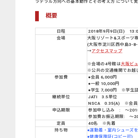
ラテラル方向への基本動作とその考え方 について
概要
日程
2018年9月9日(日) 13:00
会場
大阪リゾート&スポーツ
(大阪市淀川区西中島3-8
→
アクセスマップ
※会場の4号館は
大阪ビ
※公共の交通機関でお越
参加費
●会員 6,000円
●一般 10,000円
●学生 7,000円 ※学
継続単位
JATI 3.5単位
NSCA 0.35(A) 
申込期限
参加申し込み : ～2018年
参加費お振込期限: ～2
定員
40名 ※先着
持ち物
●
運動着・室内シューズ
●健康保険証(コピー可)