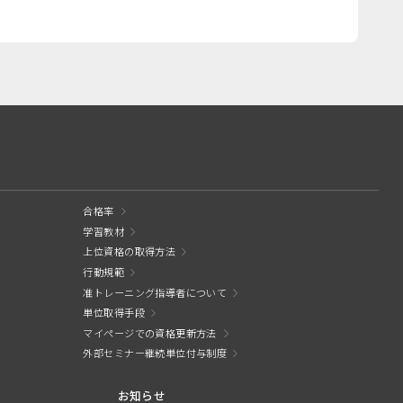
合格率
学習教材
上位資格の取得方法
行動規範
准トレーニング指導者について
単位取得手段
マイページでの資格更新方法
外部セミナー継続単位付与制度
お知らせ