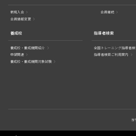
新規入会
会員継続
会員情報変更
養成校
指導者検索
養成校・養成機関紹介
全国トレーニング指導者検
申請関連
指導者検索ご利用案内
養成校・養成機関対象試験
当