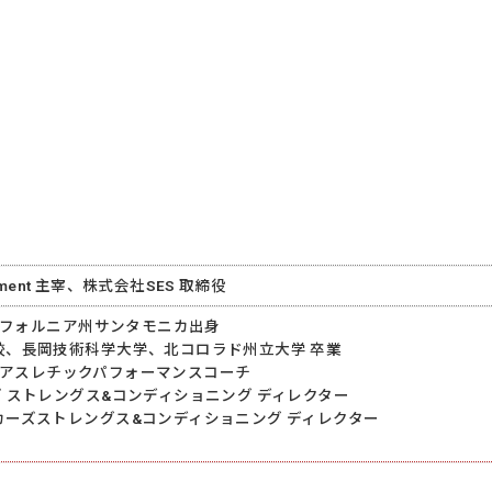
ovement 主宰、株式会社SES 取締役
カリフォルニア州サンタモニカ出⾝
校、⻑岡技術科学⼤学、北コロラド州⽴⼤学 卒業
ーズ アスレチックパフォーマンスコーチ
 ストレングス&コンディショニング ディレクター
カーズストレングス&コンディショニング ディレクター