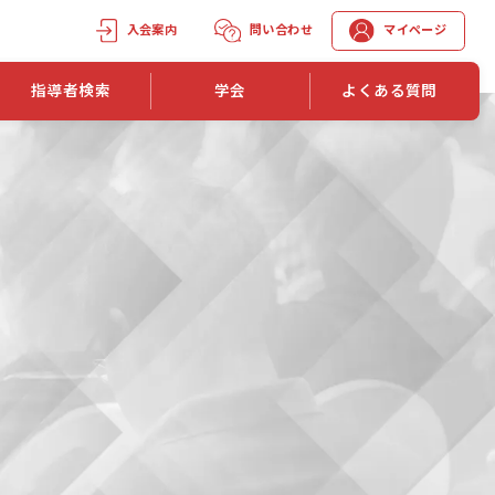
入会案内
問い合わせ
マイページ
指導者検索
学会
よくある質問
学会誌
学会誌「トレーニング指導」
機関誌一覧
単位取得手段
第1巻 第1号
長
第2巻 第1号
マイページでの資格更新方法
第3巻 第1号
第4巻 第1号
外部セミナー継続単位付与制度
第5巻 第1号
第6巻 第1号
第7巻 第1号
第8巻 第1号
投稿規定