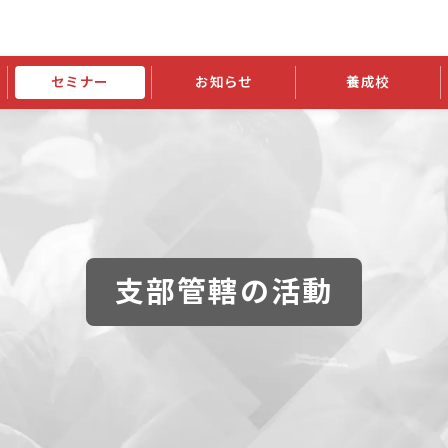
セミナー
お知らせ
養成校
学会大会
JATIの発行物
資格の更新
会員継続
外部セミナー
スポンサー・賛助会員ニュース
申請関連
指導者検索ご利用案内
認定資格および継続単位関係
養成校・養成機関関係
長
学会大会募集要項
学会大会抄録一覧
協会発行物一覧
資格の更新方法
助会員
資格有効期間・失効・猶予・延
方法
書類郵送による資格更新方法
指導者について
支部管轄の活動