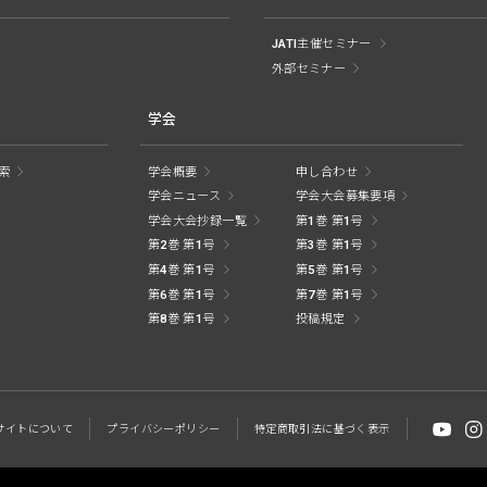
JATI主催セミナー
外部セミナー
学会
索
学会概要
申し合わせ
学会ニュース
学会大会募集要項
学会大会抄録一覧
第1巻 第1号
第2巻 第1号
第3巻 第1号
第4巻 第1号
第5巻 第1号
第6巻 第1号
第7巻 第1号
第8巻 第1号
投稿規定
サイトに
ついて
プライバシー
ポリシー
特定商取引法に
基づく表示