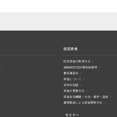
認定資格
認定資格の取得方法
2026年認定試験実施要項
養成講習会
資格について
奨学生制度
資格の更新方法
資格有効期間・失効・猶予・延長
書類郵送による資格更新方法
セミナー