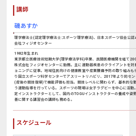
講師
磯あすか
理学療法士(認定理学療法士:スポーツ理学療法)、日本スポーツ協会公認
会社フィジオセンター
1982年生まれ
東京都立医療技術短期大学(理学療法学科)卒業、民間医療機関を経て20
株式会社フィジオセンターに勤務。主に運動器疾患のクライアントを対
ョニングに従事。地域住民向けの健康教室や産業腰痛予防の取り組みも行
り国立スポーツ科学センターでアスリートリハビリ、2017年より同セ
(産後の競技復帰)で機能評価も担当。競技レベルに関わらず、基本的な
う運動指導を行っている。スポーツの現場は女子ラグビーを中心に活動。20
定インストラクターとして、国内のTOGUインストラクターの養成や姿
善に関する講習会の講師も務める。
スケジュール