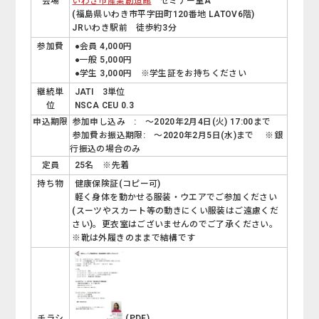
会場
いわき市産業創造館
セミナー室A
(福島県いわき市平字田町120番地 LATOV6階)
JRいわき駅前 徒歩約3分
参加費
●会員 4,000円
●一般 5,000円
●学生 3,000円 ※学生証をお持ちください
継続単
JATI 3単位
位
NSCA CEU 0.3
申込期限
参加申し込み : ～2020年2月4日(火) 17:00まで
参加費お振込期限: ～2020年2月5日(水)まで ※銀
行振込の場合のみ
定員
25名 ※先着
持ち物
健康保険証(コピー可)
軽く身体を動かせる服装・ウエアでご参加ください
(スーツやスカート等の動きにくい服装はご遠慮くだ
さい)。更衣室はございませんのでご了承ください。
※靴は外履きのままで結構です
チラシ
(PDF)