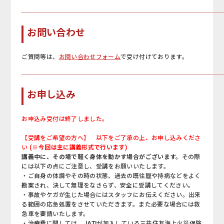
お問い合わせ
ご質問等は、
お問い合わせフォーム
で受け付けております。
お申し込み
お申込み受付は終了しました。
【受講をご希望の方へ
】
以下をご了承の上、お申し込みくださ
い
(※今回は主に講義形式で行います)
講義中に、その場で軽く身体を動かす場合がございます。
その際
には以下の点にご注意し、受講をお願いいたします。
・ご自身の体調やその時の状態、過去の既往歴や持病などをよく
勘案され、決して無理をなさらず、安全に受講してください。
・事故やケガが生じた場合にはスタッフにお伝えください。出来
る範囲の応急処置をさせていただきます。また必要な場合には救
急車を要請いたします。
・治療費に関しては、JATIが加入している三井住友海上火災保険