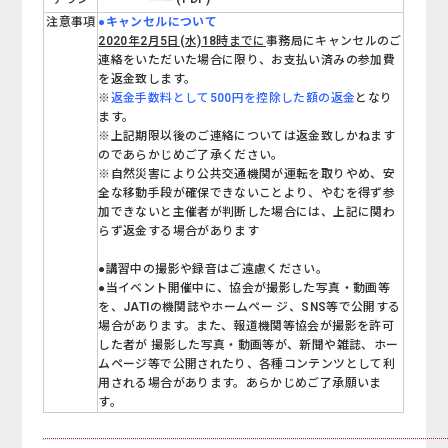
注意事項
●キャンセルについて
2020年2月5日(水)18時までに
事務局にキャンセルのご
連絡をいただいた場合に限り、お支払い済みの参加費
を返金致します。
※
返金手数料として500円を控除した額の返金
となり
ます。
※上記期限以後のご連絡については返金致しかねます
のであらかじめご了承ください。
※自然災害により公共交通機関が運転を取りやめ、安
全な移動手段が確保できないことより、やむを得ず参
加できないと主催者が判断した場合には、上記に関わ
らず返金する場合があります
●講習中の撮影や録音はご遠慮ください。
●当イベント開催中に、協会が撮影した写真・動画等
を、JATIの機関誌やホームペー ジ、SNS等で公開する
場合があります。また、報道機関等協会が撮影を許可
した者が 撮影した写真・動画等が、新聞や雑誌、ホー
ムページ等で公開されたり、各種コンテンツとして利
用される場合があります。あらかじめご了承願いま
す。