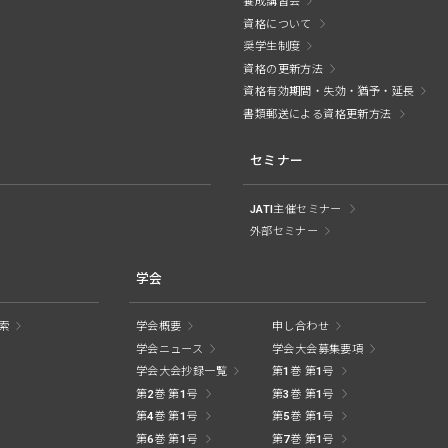
養成講習会
資格について
奨学生制度
資格の更新方法
資格有効期間・失効・猶予・延長
書類郵送による資格更新方法
セミナー
JATI主催セミナー
外部セミナー
学会
索
学会概要
申し合わせ
学会ニュース
学会大会募集要項
学会大会抄録一覧
第1巻 第1号
第2巻 第1号
第3巻 第1号
第4巻 第1号
第5巻 第1号
第6巻 第1号
第7巻 第1号