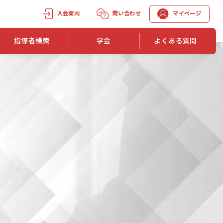
入会案内
問い合わせ
マイページ
指導者検索
学会
よくある質問
学会誌
学会誌「トレーニング指導」
機関誌一覧
単位取得手段
第1巻 第1号
長
第2巻 第1号
マイページでの資格更新方法
第3巻 第1号
第4巻 第1号
外部セミナー継続単位付与制度
第5巻 第1号
第6巻 第1号
第7巻 第1号
第8巻 第1号
投稿規定