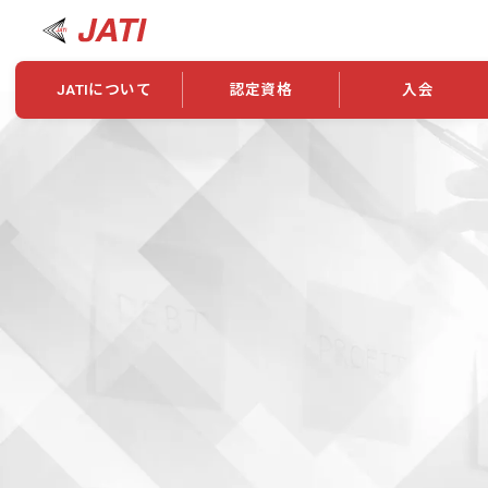
JATIについて
認定資格
入会
JATIについて
資格について
学会概要
新規入会
JATI主催セミナー
ニュース一覧
養成校・養成機関紹介
全国トレーニング指導者検索
入会・継続関係
会員情報変更
養成校・養成機関対象試験
ワークショップ関係
理念・発足
認定資格の取得方法
学会概要
申し合わせ
組織・歴代理事
合格率
その他
事業
2026年認定試験実施要項
学会ニュース
スポンサー・賛
学習教材
表彰一覧
養成講習会
海外提携団体
上位資格の取得
登録商標
資格について
定款
行動規範
貸借対照表
奨学生制度
准トレーニング