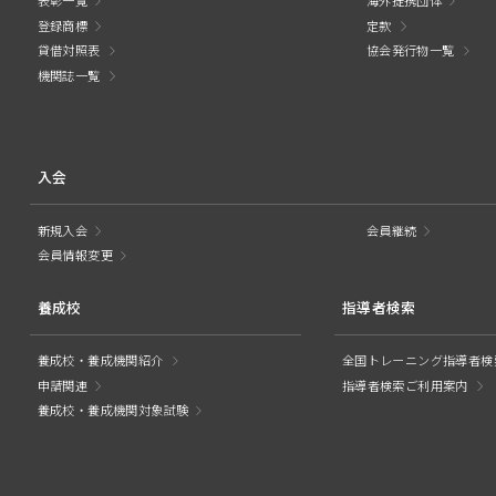
表彰一覧
海外提携団体
登録商標
定款
貸借対照表
協会発行物一覧
機関誌一覧
入会
新規入会
会員継続
会員情報変更
養成校
指導者検索
養成校・養成機関紹介
全国トレーニング指導者検
申請関連
指導者検索ご利用案内
養成校・養成機関対象試験