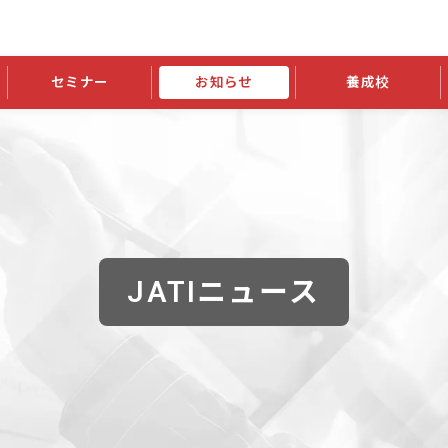
セミナー
お知らせ
養成校
学会大会
JATIの発行物
資格の更新
会員継続
外部セミナー
スポンサー・賛助会員ニュース
申請関連
指導者検索ご利用案内
認定資格および継続単位関係
養成校・養成機関関係
長
学会大会募集要項
学会大会抄録一覧
協会発行物一覧
資格の更新方法
助会員
資格有効期間・失効・猶予・延
方法
書類郵送による資格更新方法
指導者について
JATIニュース