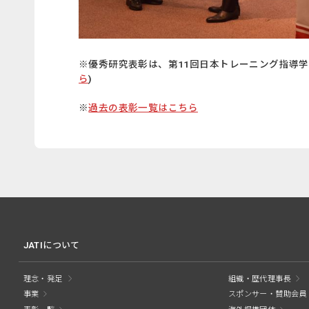
※優秀研究表彰は、第11回日本トレーニング指導
ら
)
※
過去の表彰一覧はこちら
JATIについて
理念・発足
組織・歴代理事長
事業
スポンサー・賛助会員