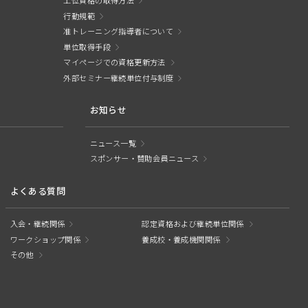
上位資格の取得方法
行動規範
准トレーニング指導者について
単位取得手段
マイページでの資格更新方法
外部セミナー継続単位付与制度
お知らせ
ニュース一覧
スポンサー・賛助会員ニュース
よくある質問
入会・継続関係
認定資格および継続単位関係
ワークショップ関係
養成校・養成機関関係
その他