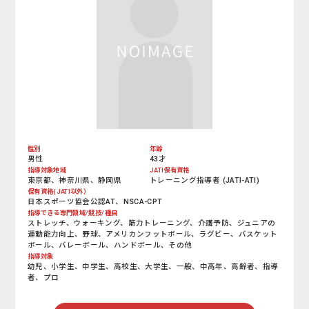
性別
年齢
男性
43才
指導対象地域
JATI保有資格
東京都、神奈川県、静岡県
トレーニング指導者 (JATI-ATI)
保有資格(JATI以外）
日本スポーツ協会公認AT、NSCA-CPT
指導できる専門領域/競技/種目
ストレッチ、ウォーキング、筋力トレーニング、介護予防、ジュニアの
運動能力向上、野球、アメリカンフットボール、ラグビー、バスケット
ボール、バレーボール、ハンドボール、その他
指導対象
幼児、小学生、中学生、高校生、大学生、一般、中高年、高齢者、指導
者、プロ