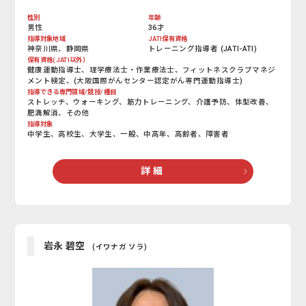
性別
年齢
男性
36才
指導対象地域
JATI保有資格
神奈川県、静岡県
トレーニング指導者 (JATI-ATI)
保有資格(JATI以外）
健康運動指導士、理学療法士・作業療法士、フィットネスクラブマネジ
メント検定、(大阪国際がんセンター認定がん専門運動指導士)
指導できる専門領域/競技/種目
ストレッチ、ウォーキング、筋力トレーニング、介護予防、体型改善、
肥満解消、その他
指導対象
中学生、高校生、大学生、一般、中高年、高齢者、障害者
詳 細
岩永 碧空
(イワナガ ソラ)