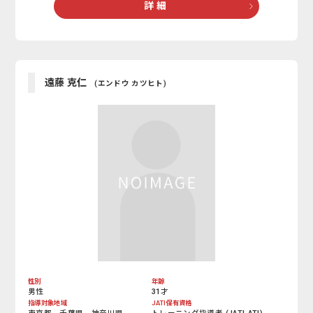
詳 細
遠藤 克仁
(エンドウ カツヒト)
性別
年齢
男性
31才
指導対象地域
JATI保有資格