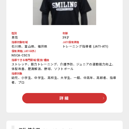
性別
年齢
男性
39才
指導対象地域
JATI保有資格
石川県、富山県、福井県
トレーニング指導者 (JATI-ATI)
保有資格(JATI以外）
NSCA-CSCS
指導できる専門領域/競技/種目
ストレッチ、筋力トレーニング、介護予防、ジュニアの運動能力向上、
体型改善、肥満解消、野球、ソフトボール
指導対象
幼児、小学生、中学生、高校生、大学生、一般、中高年、高齢者、指導
者、プロ
詳 細