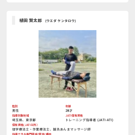
植田 賢太郎
(ウエダ ケンタロウ)
性別
年齢
男性
28才
指導対象地域
JATI保有資格
埼玉県、東京都
トレーニング指導者 (JATI-ATI)
保有資格(JATI以外）
理学療法士・作業療法士、鍼灸あんまマッサージ師
指導できる専門領域/競技/種目