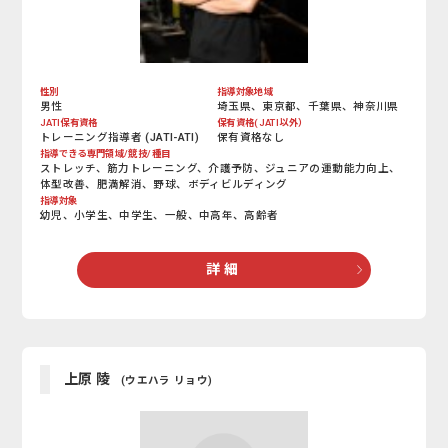
性別
指導対象地域
男性
埼玉県、東京都、千葉県、神奈川県
JATI保有資格
保有資格(JATI以外）
トレーニング指導者 (JATI-ATI)
保有資格なし
指導できる専門領域/競技/種目
ストレッチ、筋力トレーニング、介護予防、ジュニアの運動能力向上、
体型改善、肥満解消、野球、ボディビルディング
指導対象
幼児、小学生、中学生、一般、中高年、高齢者
詳 細
上原 陵
(ウエハラ リョウ)