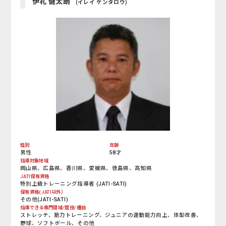
伊礼 健太朗
(イレイ ケンタロウ)
性別
年齢
男性
58才
指導対象地域
岡山県、広島県、香川県、愛媛県、徳島県、高知県
JATI保有資格
特別上級トレーニング指導者 (JATI-SATI)
保有資格(JATI以外）
その他(JATI-SATI)
指導できる専門領域/競技/種目
ストレッチ、筋力トレーニング、ジュニアの運動能力向上、体型改善、
野球、ソフトボール、その他