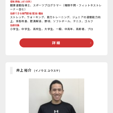
保有資格(JATI以外）
健康運動指導士、スポーツプログラマー（種類不問・フィットネストレ
ーナー含む）
指導できる専門領域/競技/種目
ストレッチ、ウォーキング、筋力トレーニング、ジュニアの運動能力向
上、体型改善、肥満解消、野球、ソフトボール、テニス、ゴルフ
指導対象
小学生、中学生、高校生、大学生、一般、中高年、高齢者、プロ
詳 細
井上 裕介
(イノウエ ユウスケ)