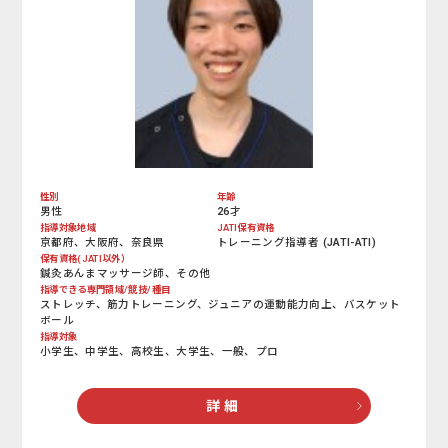
性別
年齢
男性
26才
指導対象地域
JATI保有資格
京都府、大阪府、奈良県
トレーニング指導者 (JATI-ATI)
保有資格(JATI以外）
鍼灸あんまマッサージ師、その他
指導できる専門領域/競技/種目
ストレッチ、筋力トレーニング、ジュニアの運動能力向上、バスケット
ボール
指導対象
小学生、中学生、高校生、大学生、一般、プロ
詳 細