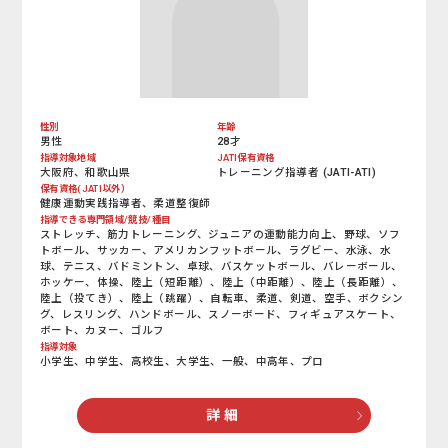
性別
年齢
男性
28才
指導対象地域
JATI保有資格
大阪府、和歌山県
トレーニング指導者 (JATI-ATI)
保有資格(JATI以外）
健康運動実践指導者、柔道整復師
指導できる専門領域/競技/種目
ストレッチ、筋力トレーニング、ジュニアの運動能力向上、野球、ソフ
トボール、サッカー、アメリカンフットボール、ラグビー、水泳、水
球、テニス、バドミントン、卓球、バスケットボール、バレーボール、
ホッケー、体操、陸上（短距離）、陸上（中距離）、陸上（長距離）、
陸上（投てき）、陸上（跳躍）、自転車、柔道、剣道、空手、ボクシン
グ、レスリング、ハンドボール、スノーボード、フィギュアスケート、
ボート、カヌー、ゴルフ
指導対象
小学生、中学生、高校生、大学生、一般、中高年、プロ
詳 細