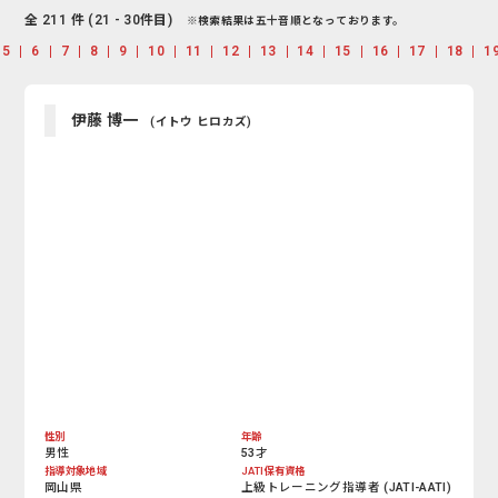
全 211 件 (21 - 30件目)
※検索結果は五十音順となっております。
5
6
7
8
9
10
11
12
13
14
15
16
17
18
1
伊藤 博一
(イトウ ヒロカズ)
性別
年齢
男性
53才
指導対象地域
JATI保有資格
岡山県
上級トレーニング指導者 (JATI-AATI)