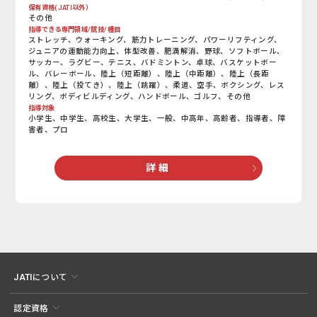
保有資格(JATI以外）
その他
指導できる専門領域/競技/種目
ストレッチ、ウォーキング、筋力トレーニング、パワーリフティング、
ジュニアの運動能力向上、体型改善、肥満解消、野球、ソフトボール、
サッカー、ラグビー、テニス、バドミントン、卓球、バスケットボー
ル、バレーボール、陸上（短距離）、陸上（中距離）、陸上（長距
離）、陸上（投てき）、陸上（跳躍）、柔道、空手、ボクシング、レス
リング、ボディビルディング、ハンドボール、ゴルフ、その他
指導対象
小学生、中学生、高校生、大学生、一般、中高年、高齢者、指導者、障
害者、プロ
詳 細
JATIについて
認定資格