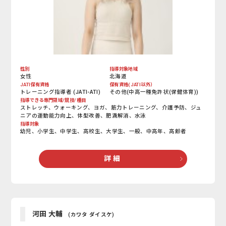
性別
指導対象地域
女性
北海道
JATI保有資格
保有資格(JATI以外）
トレーニング指導者 (JATI-ATI)
その他(中高一種免許状(保健体育))
指導できる専門領域/競技/種目
ストレッチ、ウォーキング、ヨガ、筋力トレーニング、介護予防、ジュ
ニアの運動能力向上、体型改善、肥満解消、水泳
指導対象
幼児、小学生、中学生、高校生、大学生、一般、中高年、高齢者
詳 細
河田 大輔
(カワタ ダイスケ)