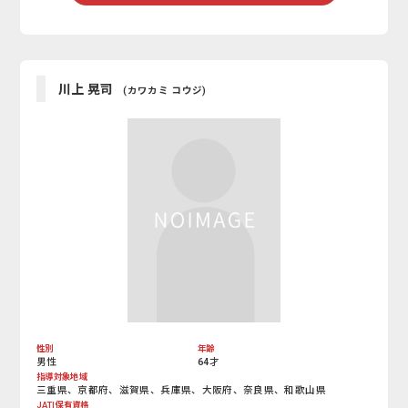
川上 晃司
(カワカミ コウジ)
性別
年齢
男性
64才
指導対象地域
三重県、京都府、滋賀県、兵庫県、大阪府、奈良県、和歌山県
JATI保有資格