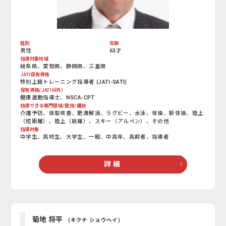
性別
年齢
男性
63才
指導対象地域
岐阜県、愛知県、静岡県、三重県
JATI保有資格
特別上級トレーニング指導者 (JATI-SATI)
保有資格(JATI以外）
健康運動指導士、NSCA-CPT
指導できる専門領域/競技/種目
介護予防、体型改善、肥満解消、ラグビー、水泳、体操、新体操、陸上
（短距離）、陸上（跳躍）、スキー（アルペン）、その他
指導対象
中学生、高校生、大学生、一般、中高年、高齢者、指導者
詳 細
菊地 将平
(キクチ ショウヘイ)