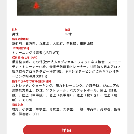
性別
年齢
男性
37才
指導対象地域
京都府、滋賀県、兵庫県、大阪府、奈良県、和歌山県
JATI保有資格
トレーニング指導者 (JATI-ATI)
保有資格(JATI以外）
柔道整復師、その他(社団法人メディカル・フィットネス協会 スチュー
デントトレーナー中級、介護予防運動トレーナー、社団法人日本アロマ
環境協会アロマテラピー検定1級、キネシオテーピング協会キネシオテ
ーピング指導員(CKTI))
指導できる専門領域/競技/種目
ストレッチ、ウォーキング、筋力トレーニング、介護予防、ジュニアの
運動能力向上、野球、ソフトボール、バスケットボール、陸上（短距
離）、陸上（中距離）、陸上（長距離）、陸上（投てき）、陸上（跳
躍）、その他
指導対象
幼児、小学生、中学生、高校生、大学生、一般、中高年、高齢者、指導
者、障害者、プロ
詳 細