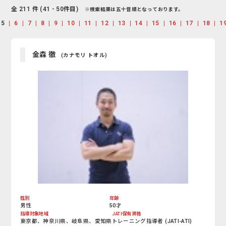
全 211 件 (41 - 50件目)
※検索結果は五十音順となっております。
5
6
7
8
9
10
11
12
13
14
15
16
17
18
1
金森 徹
(カナモリ トオル)
性別
年齢
男性
50才
指導対象地域
JATI保有資格
東京都、神奈川県、岐阜県、愛知県
トレーニング指導者 (JATI-ATI)