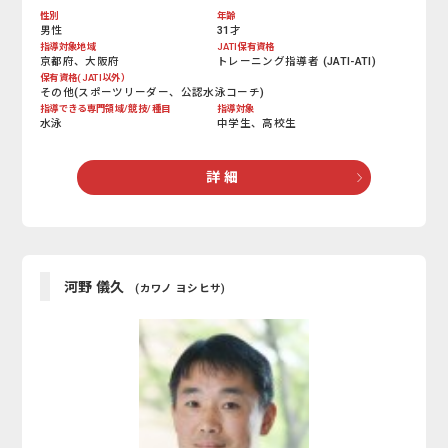
性別
年齢
男性
31才
指導対象地域
JATI保有資格
京都府、大阪府
トレーニング指導者 (JATI-ATI)
保有資格(JATI以外）
その他(スポーツリーダー、公認水泳コーチ)
指導できる専門領域/競技/種目
指導対象
水泳
中学生、高校生
詳 細
河野 儀久
(カワノ ヨシヒサ)