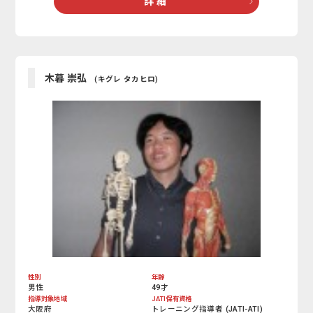
詳 細
木暮 崇弘
(キグレ タカヒロ)
性別
年齢
男性
49才
指導対象地域
JATI保有資格
大阪府
トレーニング指導者 (JATI-ATI)