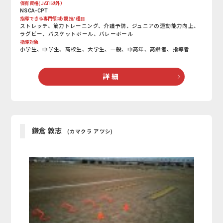
保有資格(JATI以外）
NSCA-CPT
指導できる専門領域/競技/種目
ストレッチ、筋力トレーニング、介護予防、ジュニアの運動能力向上、
ラグビー、バスケットボール、バレーボール
指導対象
小学生、中学生、高校生、大学生、一般、中高年、高齢者、指導者
詳 細
鎌倉 敦志
(カマクラ アツシ)