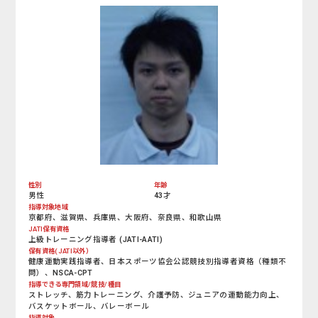
性別
年齢
男性
43才
指導対象地域
京都府、滋賀県、兵庫県、大阪府、奈良県、和歌山県
JATI保有資格
上級トレーニング指導者 (JATI-AATI)
保有資格(JATI以外）
健康運動実践指導者、日本スポーツ協会公認競技別指導者資格（種類不
問）、NSCA-CPT
指導できる専門領域/競技/種目
ストレッチ、筋力トレーニング、介護予防、ジュニアの運動能力向上、
バスケットボール、バレーボール
指導対象