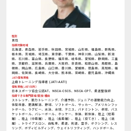
性別
男性
指導対象地域
北海道、青森県、岩手県、秋田県、宮城県、山形県、福島県、群馬県、
栃木県、茨城県、埼玉県、東京都、千葉県、神奈川県、山梨県、新潟
県、石川県、富山県、長野県、福井県、岐阜県、愛知県、静岡県、三重
県、京都府、滋賀県、兵庫県、大阪府、奈良県、和歌山県、鳥取県、島
根県、岡山県、広島県、山口県、香川県、愛媛県、徳島県、高知県、福
岡県、佐賀県、長崎県、大分県、熊本県、宮崎県、鹿児島県、沖縄県
JATI保有資格
上級トレーニング指導者 (JATI-AATI)
保有資格(JATI以外）
日本スポーツ協会公認AT、NSCA-CSCS、NSCA-CPT、柔道整復師
指導できる専門領域/競技/種目
ストレッチ、筋力トレーニング、介護予防、ジュニアの運動能力向上、
体型改善、肥満解消、野球、ソフトボール、サッカー、アメリカンフッ
トボール、ラグビー、水泳、水球、テニス、バドミントン、卓球、バス
ケットボール、バレーボール、ホッケー、体操、新体操、陸上（短距
離）、陸上（中距離）、陸上（長距離）、陸上（投てき）、陸上（跳
躍）、トライアスロン、自転車、柔道、剣道、空手、ボクシング、レス
リング、ボディビルディング、ウェイトリフティング、ハンドボール、