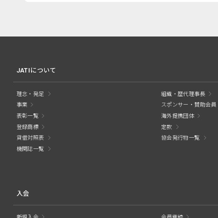
JATIについて
理念・発足
組織・歴代理事長
事業
スポンサー・賛助会員
表彰一覧
海外提携団体
登録商標
定款
貸借対照表
協会発行物一覧
機関誌一覧
入会
新規入会
会員継続