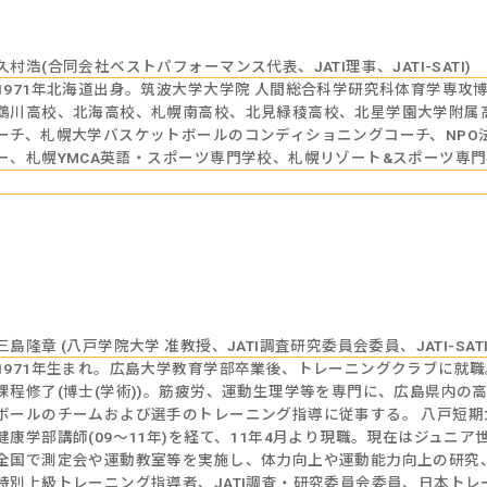
久村浩(合同会社ベストパフォーマンス代表、JATI理事、JATI-SATI)
1971年北海道出身。筑波大学大学院 人間総合科学研究科体育学専攻博
鵡川高校、北海高校、札幌南高校、北見緑稜高校、北星学園大学附属高
ーチ、札幌大学バスケットボールのコンディショニングコーチ、NPO
ー、札幌YMCA英語・スポーツ専門学校、札幌リゾート&スポーツ専
三島隆章 (八戸学院大学 准教授、JATI調査研究委員会委員、JATI-SATI
1971年生まれ。広島大学教育学部卒業後、トレーニングクラブに就職
課程修了(博士(学術))。筋疲労、運動生理学等を専門に、広島県内
ボールのチームおよび選手のトレーニング指導に従事する。 八戸短期大学
健康学部講師(09～11年)を経て、11年4月より現職。現在はジュニ
全国で測定会や運動教室等を実施し、体力向上や運動能力向上の研究、ト
特別上級トレーニング指導者、JATI調査・研究委員会委員、日本ト