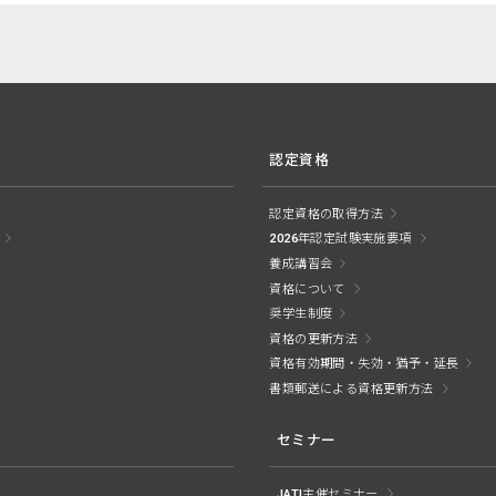
認定資格
認定資格の取得方法
2026年認定試験実施要項
養成講習会
資格について
奨学生制度
資格の更新方法
資格有効期間・失効・猶予・延長
書類郵送による資格更新方法
セミナー
JATI主催セミナー