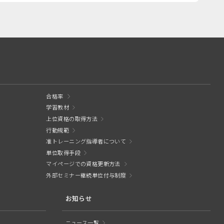
合格率
学習教材
上位資格の取得方法
行動規範
准トレーニング指導者について
単位取得手段
マイページでの資格更新方法
外部セミナー継続単位付与制度
お知らせ
ニュース一覧