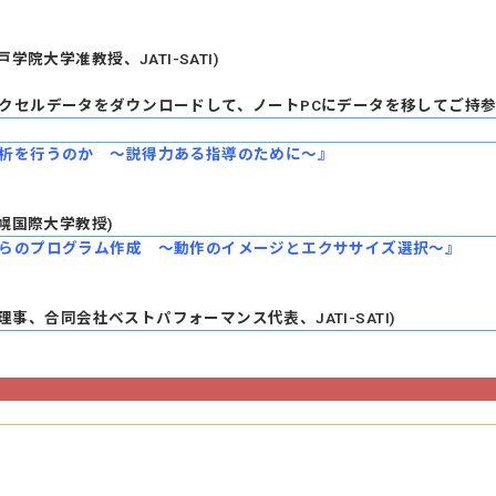
戸学院大学准教授、JATI-SATI)
クセルデータをダウンロードして、ノートPCにデータを移してご持参
析を行うのか ～説得力ある指導のために～』
札幌国際大学教授)
らのプログラム作成 ～動作のイメージとエクササイズ選択～』
ATI理事、合同会社ベストパフォーマンス代表、JATI-SATI)