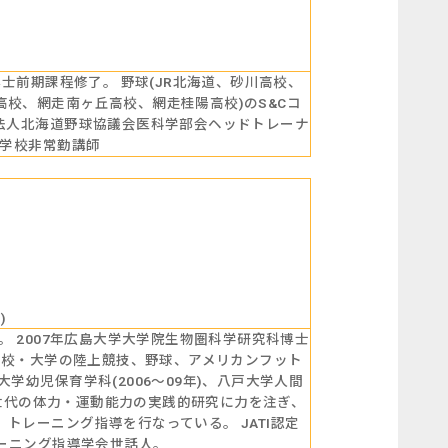
士前期課程修了。 野球(JR北海道、砂川高校、
校、網走南ヶ丘高校、網走桂陽高校)のS&Cコ
法人北海道野球協議会医科学部会ヘッドトレーナ
門学校非常勤講師
)
。 2007年広島大学大学院生物圏科学研究科博士
の高校・大学の陸上競技、野球、アメリカンフット
幼児保育学科(2006～09年)、八戸大学人間
ア世代の体力・運動能力の実践的研究に力を注ぎ、
レーニング指導を行なっている。 JATI認定
レーニング指導学会世話人。