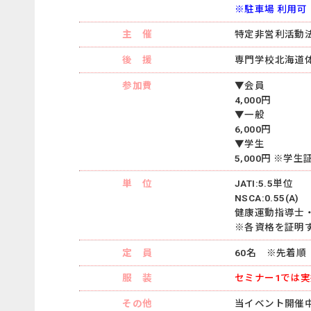
※駐車場 利用可
主 催
特定非営利活動
後 援
専門学校北海道
参加費
▼会員
4,000円
▼一般
6,000円
▼学生
5,000円 ※学
単 位
JATI:5.5単位
NSCA:0.55(A)
健康運動指導士・
※各資格を証明
定 員
60名 ※先着順
服 装
セミナー1では
その他
当イベント開催中