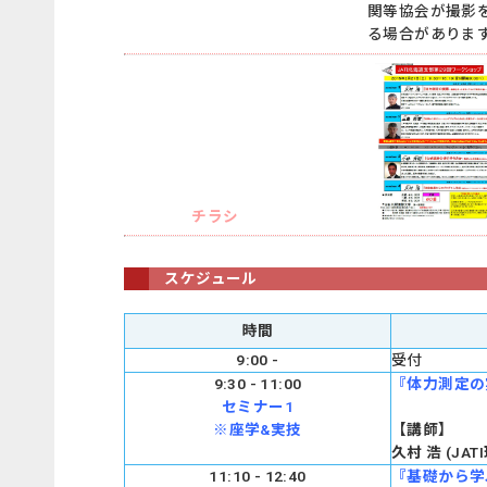
関等協会が撮影
る場合がありま
チラシ
スケジュール
時間
9:00 -
受付
9:30 - 11:00
『体力測定の
セミナー1
※座学&実技
【
講師
】
久村 浩 (J
11:10 - 12:40
『基礎から学