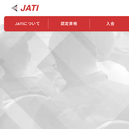
JATIについて
認定資格
入会
JATIについて
資格について
学会概要
新規入会
JATI主催セミナー
ニュース一覧
養成校・養成機関紹介
全国トレーニング指導者検索
入会・継続関係
会員情報変更
養成校・養成機関対象試験
ワークショップ関係
理念・発足
認定資格の取得方法
学会概要
申し合わせ
組織・歴代理事
合格率
その他
事業
2026年認定試験実施要項
学会ニュース
スポンサー・賛
学習教材
表彰一覧
養成講習会
海外提携団体
上位資格の取得
登録商標
資格について
定款
行動規範
貸借対照表
奨学生制度
准トレーニング