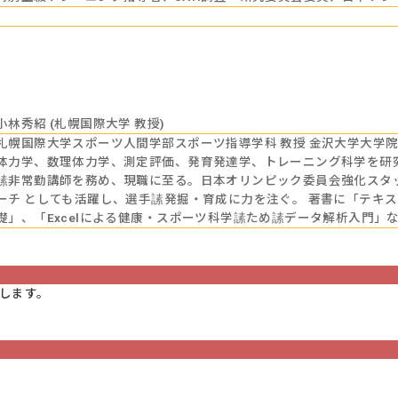
小林秀紹 (札幌国際大学 教授)
札幌国際大学スポーツ人間学部スポーツ指導学科 教授 金沢大学大学院 
体力学、数理体力学、測定評価、発育発達学、トレーニング科学を研
䛾非常勤講師を務め、現職に至る。日本オリンピック委員会強化スタ
ーチ としても活躍し、選手䛾発掘・育成に力を注ぐ。 著書に「テキ
礎」、「Excelによる健康・スポーツ科学䛾ため䛾データ解析入門」
します。