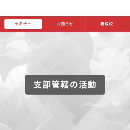
セミナー
お知らせ
養成校
学会大会
JATIの発行物
資格の更新
会員継続
外部セミナー
スポンサー・賛助会員ニュース
申請関連
指導者検索ご利用案内
認定資格および継続単位関係
養成校・養成機関関係
長
学会大会募集要項
学会大会抄録一覧
協会発行物一覧
資格の更新方法
助会員
資格有効期間・失効・猶予・延
方法
書類郵送による資格更新方法
指導者について
支部管轄の活動