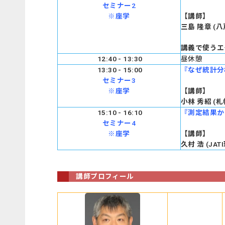
セミナー2
※座学
【
講師
】
三島 隆章 (八
講義で使うエ
12:40 - 13:30
昼休憩
13:30 - 15:00
『なぜ統計分
セミナー3
※座学
【
講師
】
小林 秀紹 (
15:10 - 16:10
『測定結果か
セミナー4
※座学
【
講師
】
久村 浩 (J
講師プロフィール