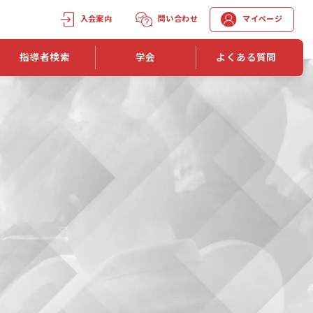
入会案内
問い合わせ
マイページ
指導者検索
学会
よくある質問
学会誌
学会誌「トレーニング指導」
機関誌一覧
単位取得手段
第1巻 第1号
長
第2巻 第1号
マイページでの資格更新方法
第3巻 第1号
第4巻 第1号
外部セミナー継続単位付与制度
第5巻 第1号
第6巻 第1号
第7巻 第1号
第8巻 第1号
投稿規定