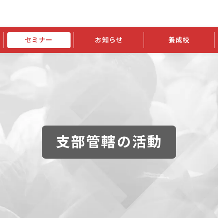
セミナー
お知らせ
養成校
学会大会
JATIの発行物
資格の更新
会員継続
外部セミナー
スポンサー・賛助会員ニュース
申請関連
指導者検索ご利用案内
認定資格および継続単位関係
養成校・養成機関関係
長
学会大会募集要項
学会大会抄録一覧
協会発行物一覧
資格の更新方法
助会員
資格有効期間・失効・猶予・延
方法
書類郵送による資格更新方法
指導者について
支部管轄の活動