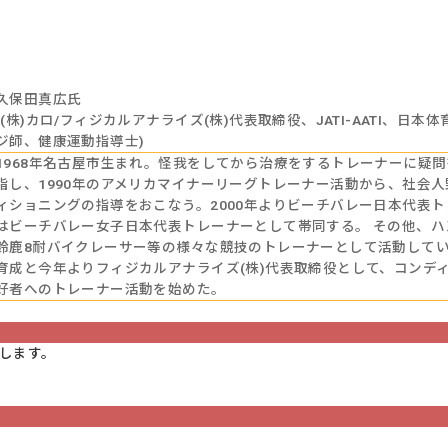
久保田真広氏
((株)カロ/フィジカルアナライズ(株)代表取締役、JATI-AATI、
ジ師、健康運動指導士)
1968年名古屋市生まれ。怪我をしてから治療をするトレーナーに疑
指し、1990年のアメリカマイナーリーグトレーナー活動から、社会
ィショニングの指導をおこなう。2000年よりビーチバレー日本代表ト
はビーチバレー女子日本代表トレーナーとして帯同する。 その他、
鈴鹿8耐バイクレーサー等の様々な競技のトレーナーとして活動してい
育成と今年よりフィジカルアナライズ(株)代表取締役として、コンデ
好者へのトレーナー活動を始めた。
します。