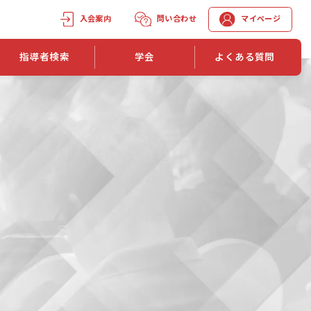
入会案内
問い合わせ
マイページ
指導者検索
学会
よくある質問
学会誌
学会誌「トレーニング指導」
機関誌一覧
単位取得手段
第1巻 第1号
長
第2巻 第1号
マイページでの資格更新方法
第3巻 第1号
第4巻 第1号
外部セミナー継続単位付与制度
第5巻 第1号
第6巻 第1号
第7巻 第1号
第8巻 第1号
投稿規定