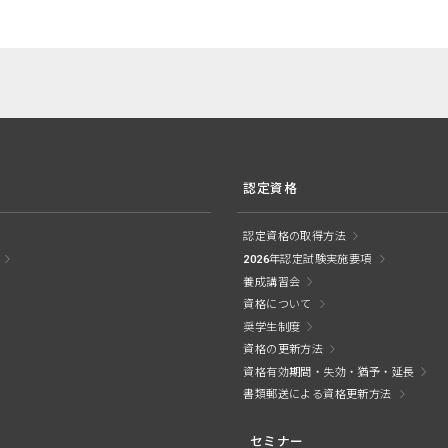
認定資格
認定資格の取得方法
2026年認定試験実施要項
養成講習会
資格について
奨学生制度
資格の更新方法
資格有効期間・失効・猶予・延長
書類郵送による資格更新方法
セミナー