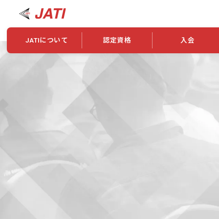
JATIについて
認定資格
入会
JATIについて
資格について
学会概要
新規入会
JATI主催セミナー
ニュース一覧
養成校・養成機関紹介
全国トレーニング指導者検索
入会・継続関係
会員情報変更
養成校・養成機関対象試験
ワークショップ関係
理念・発足
認定資格の取得方法
学会概要
申し合わせ
組織・歴代理事
合格率
その他
事業
2026年認定試験実施要項
学会ニュース
スポンサー・賛
学習教材
表彰一覧
養成講習会
海外提携団体
上位資格の取得
登録商標
資格について
定款
行動規範
貸借対照表
奨学生制度
准トレーニング