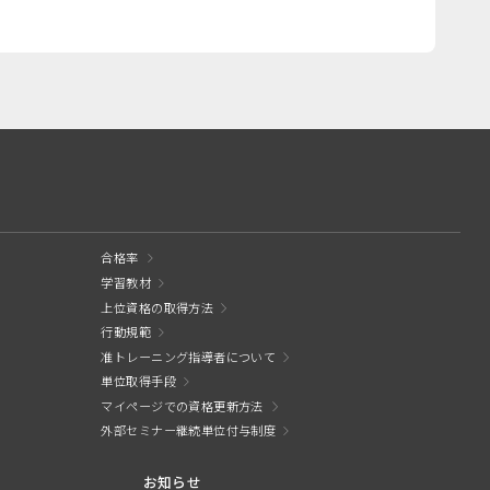
合格率
学習教材
上位資格の取得方法
行動規範
准トレーニング指導者について
単位取得手段
マイページでの資格更新方法
外部セミナー継続単位付与制度
お知らせ