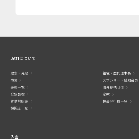
JATIについて
理念・発足
組織・歴代理事長
事業
スポンサー・賛助会員
表彰一覧
海外提携団体
登録商標
定款
貸借対照表
協会発行物一覧
機関誌一覧
入会