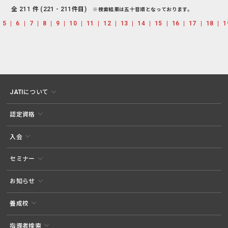
全 211 件 (221 - 211件目)
※検索結果は五十音順となっております。
5
6
7
8
9
10
11
12
13
14
15
16
17
18
1
JATIについて
認定資格
入会
セミナー
お知らせ
養成校
指導者検索