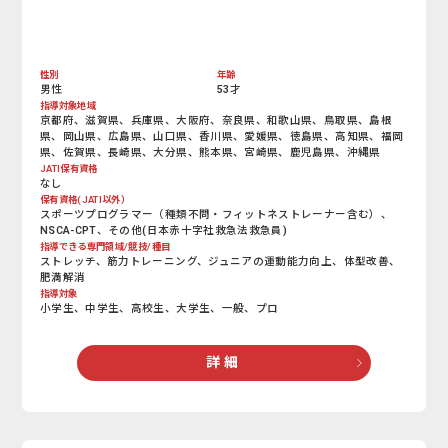
性別
年齢
男性
53才
指導対象地域
京都府、滋賀県、兵庫県、大阪府、奈良県、和歌山県、鳥取県、島根
県、岡山県、広島県、山口県、香川県、愛媛県、徳島県、高知県、福岡
県、佐賀県、長崎県、大分県、熊本県、宮崎県、鹿児島県、沖縄県
JATI保有資格
なし
保有資格(JATI以外）
スポーツプログラマー（種類不問・フィットネストレーナー含む）、
NSCA-CPT、その他(日本赤十字社救急法救急員)
指導できる専門領域/競技/種目
ストレッチ、筋力トレーニング、ジュニアの運動能力向上、体型改善、
肥満解消
指導対象
小学生、中学生、高校生、大学生、一般、プロ
詳 細