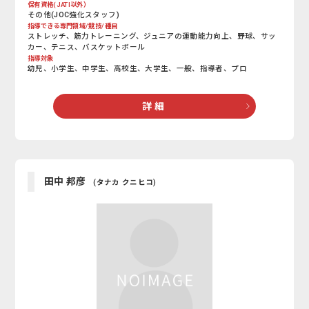
保有資格(JATI以外）
その他(JOC強化スタッフ)
指導できる専門領域/競技/種目
ストレッチ、筋力トレーニング、ジュニアの運動能力向上、野球、サッ
カー、テニス、バスケットボール
指導対象
幼児、小学生、中学生、高校生、大学生、一般、指導者、プロ
詳 細
田中 邦彦
(タナカ クニヒコ)