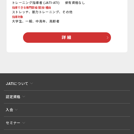
トレーニング指導者 (JATI-ATI)
保有資格なし
指導できる専門領域/競技/種目
ストレッチ、筋力トレーニング、その他
指導対象
大学生、一般、中高年、高齢者
詳 細
JATIについて
認定資格
入会
セミナー