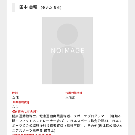
田中 美穂
(タナカ ミホ)
性別
指導対象地域
女性
大阪府
JATI保有資格
なし
保有資格(JATI以外）
健康運動指導士、健康運動実践指導者、スポーツプログラマー（種類不
問・フィットネストレーナー含む）、日本スポーツ協会公認AT、日本ス
ポーツ協会公認競技別指導者資格（種類不問）、その他(日体協公認ジュ
ニアスポーツ指導員 保育士)