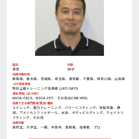
性別
年齢
男性
60才
指導対象地域
群馬県、栃木県、茨城県、埼玉県、東京都、千葉県、神奈川県、山梨県
JATI保有資格
特別上級トレーニング指導者 (JATI-SATI)
保有資格(JATI以外）
NSCA-CSCS、NSCA-CPT、その他(ACSM HFA)
指導できる専門領域/競技/種目
ストレッチ、筋力トレーニング、パワーリフティング、体型改善、野
球、アメリカンフットボール、水泳、ボディビルディング、ウェイトリ
フティング、その他
指導対象
高校生、大学生、一般、中高年、高齢者、指導者、プロ