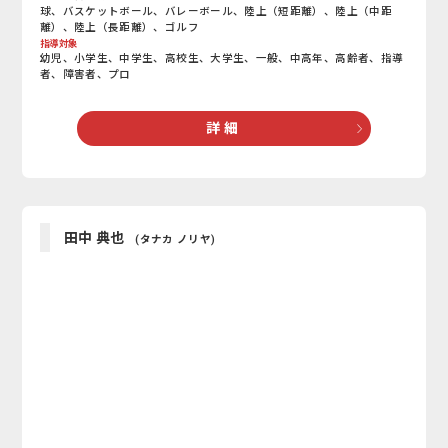
球、バスケットボール、バレーボール、陸上（短距離）、陸上（中距
離）、陸上（長距離）、ゴルフ
指導対象
幼児、小学生、中学生、高校生、大学生、一般、中高年、高齢者、指導
者、障害者、プロ
詳 細
田中 典也
(タナカ ノリヤ)