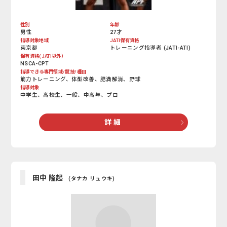
性別
年齢
男性
27才
指導対象地域
JATI保有資格
東京都
トレーニング指導者 (JATI-ATI)
保有資格(JATI以外）
NSCA-CPT
指導できる専門領域/競技/種目
筋力トレーニング、体型改善、肥満解消、野球
指導対象
中学生、高校生、一般、中高年、プロ
詳 細
田中 隆起
(タナカ リュウキ)