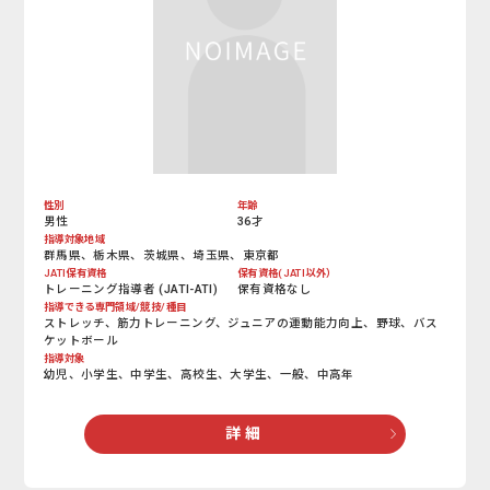
性別
年齢
男性
36才
指導対象地域
群馬県、栃木県、茨城県、埼玉県、東京都
JATI保有資格
保有資格(JATI以外）
トレーニング指導者 (JATI-ATI)
保有資格なし
指導できる専門領域/競技/種目
ストレッチ、筋力トレーニング、ジュニアの運動能力向上、野球、バス
ケットボール
指導対象
幼児、小学生、中学生、高校生、大学生、一般、中高年
詳 細