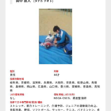
田中 直人
(タナカ ナオト)
性別
年齢
男性
44才
指導対象地域
岐阜県、京都府、滋賀県、兵庫県、大阪府、奈良県、和歌山県、鳥取
県、島根県、岡山県、広島県、山口県、香川県、愛媛県、徳島県、高知
県
JATI保有資格
保有資格(JATI以外）
なし
NSCA-CSCS、柔道整復師
指導できる専門領域/競技/種目
ストレッチ、筋力トレーニング、介護予防、ジュニアの運動能力向上、
体型改善、野球、ソフトボール、サッカー、テニス、バドミントン、卓