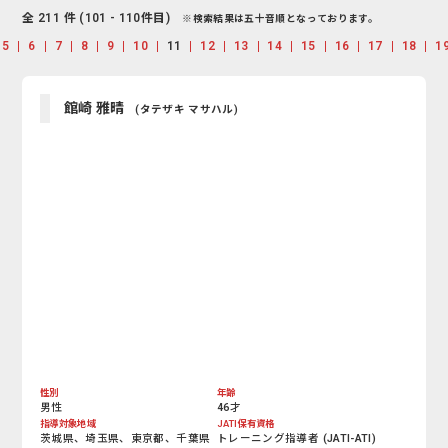
全 211 件 (101 - 110件目)
※検索結果は五十音順となっております。
5
6
7
8
9
10
11
12
13
14
15
16
17
18
1
館崎 雅晴
(タテザキ マサハル)
性別
年齢
男性
46才
指導対象地域
JATI保有資格
茨城県、埼玉県、東京都、千葉県
トレーニング指導者 (JATI-ATI)