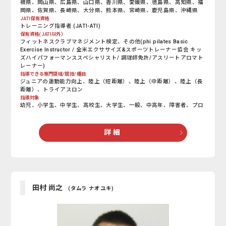
根県、岡山県、広島県、山口県、香川県、愛媛県、徳島県、高知県、福
岡県、佐賀県、長崎県、大分県、熊本県、宮崎県、鹿児島県、沖縄県
JATI保有資格
トレーニング指導者 (JATI-ATI)
保有資格(JATI以外）
フィットネスクラブマネジメント検定、その他(phi pilates Basic
Exercise Instructor / 全米エクササイズ&スポーツトレーナー協会 キッ
ズハイパフォーマンススペシャリスト/ 調理師免許/アスリートアロマト
レーナー)
指導できる専門領域/競技/種目
ジュニアの運動能力向上、陸上（短距離）、陸上（中距離）、陸上（長
距離）、トライアスロン
指導対象
幼児、小学生、中学生、高校生、大学生、一般、中高年、障害者、プロ
詳 細
田村 尚之
(タムラ ナオユキ)