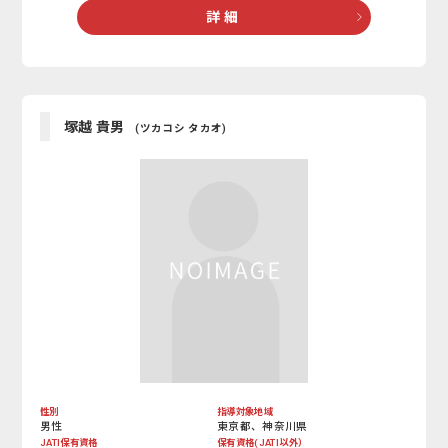
詳 細
塚越 貴男
(ツカコシ タカオ)
性別
指導対象地域
男性
東京都、神奈川県
JATI保有資格
保有資格(JATI以外）