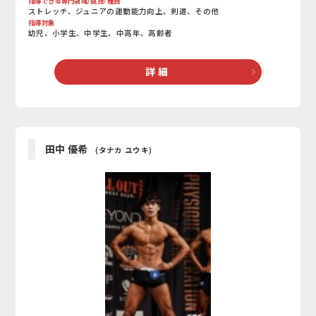
指導できる専門領域/競技/種目
ストレッチ、ジュニアの運動能力向上、剣道、その他
指導対象
幼児、小学生、中学生、中高年、高齢者
詳 細
田中 優希
(タナカ ユウキ)