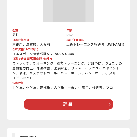
性別
年齢
男性
61才
指導対象地域
JATI保有資格
京都府、滋賀県、大阪府
上級トレーニング指導者 (JATI-AATI)
保有資格(JATI以外）
日本スポーツ協会公認AT、NSCA-CSCS
指導できる専門領域/競技/種目
ストレッチ、ウォーキング、筋力トレーニング、介護予防、ジュニアの
運動能力向上、体型改善、肥満解消、サッカー、テニス、バドミント
ン、卓球、バスケットボール、バレーボール、ハンドボール、スキー
（アルペン）
指導対象
小学生、中学生、高校生、大学生、一般、中高年、指導者、プロ
詳 細