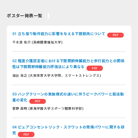
ポスター発表一覧
01 立ち座り動作能力に影響を与える下肢筋肉について
PDF
千木良 佑介 (高崎健康福祉大学)
02 軽度介護認定者における下肢関節伸展能力と歩行能力との関係
性は下肢関節伸展能力評価法により異なる
PDF
油谷 浩之 (大阪体育大学大学院、スマートストレングス)
03 ハングクリーンの実施様式の違いに伴うピークパワーと筋活動
量の変化
PDF
菅野 昌明 (東海学園大学スポーツ健康科学部)
04 ピュアコンセントリック・スクワットの発揮パワーに関する研
究
PDF