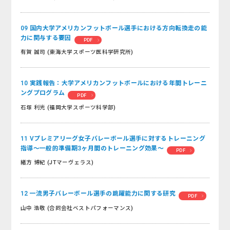
09 国内大学アメリカンフットボール選手における方向転換走の能
力に関与する要因
PDF
有賀 誠司 (東海大学スポーツ医科学研究所)
10 実践報告：大学アメリカンフットボールにおける年間トレーニ
ングプログラム
PDF
石塚 利光 (福岡大学スポーツ科学部)
11 Vプレミアリーグ女子バレーボール選手に対するトレーニング
指導～一般的準備期3ヶ月間のトレーニング効果～
PDF
緒方 博紀 (JTマーヴェラス)
12 一流男子バレーボール選手の跳躍能力に関する研究
PDF
山中 浩敬 (合同会社ベストパフォーマンス)