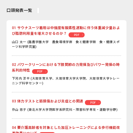
口頭発表一覧
01 サウナスーツ着用は中強度有酸素性運動に伴う体重減少量およ
び脂肪利用量を増大させるのか？
PDF
山口 太一 (酪農学園大学 農食環境学群 食と健康学類 食・健康スポ
ーツ科学研究室)
02 パワークリーンにおける下肢関節の力発揮及びパワー発揮の時
系列的特性
PDF
下河内 洋平 (大阪体育大学、大阪体育大学大学院、大阪体育大学トレー
ニング科学センター)
03 体力テストと筋損傷および炎症との関連
PDF
作山 悠子 (東北大学大学院医学系研究科・障害科学専攻・運動学分野)
04 要介護高齢者を対象とした加圧トレーニングによる歩行機能改