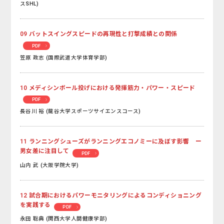
スSHL)
09 バットスイングスピードの再現性と打撃成績との関係
PDF
笠原 政志 (国際武道大学体育学部)
10 メディシンボール投げにおける発揮筋力・パワー・スピード
PDF
長谷川 裕 (龍谷大学スポーツサイエンスコース)
11 ランニングシューズがランニングエコノミーに及ぼす影響 ー
男女差に注目して
PDF
山内 武 (大阪学院大学)
12 試合期におけるパワーモニタリングによるコンディショニング
を実践する
PDF
永田 聡典 (関西大学人間健康学部)