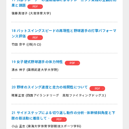
果と課題
PDF
後藤真理子 (大阪体育大学)
18 バットスイングスピードの再現性と野球選手の打撃パフォーマ
ンス評価
PDF
竹田 京平 ((株)カロ)
19 女子硬式野球選手の体力特性
PDF
清水 伸子 (国際武道大学大学院)
20 野球のスイング速度と走力の相関性について
PDF
殖栗正登 (四国アイランドリーグ 高知ファイティングドッグス)
21 サイドステップによる切り返し動作の分析- 体幹傾斜角度と下
肢の筋活動に着目して -
PDF
小山 孟志 (東海大学体育学部競技スポーツ学科)