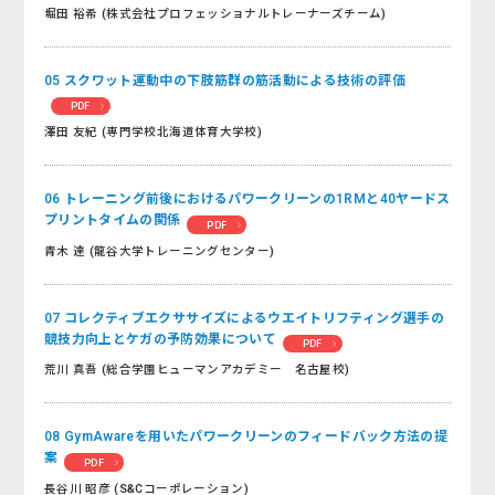
堀田 裕希 (株式会社プロフェッショナルトレーナーズチーム)
05 スクワット運動中の下肢筋群の筋活動による技術の評価
PDF
澤田 友紀 (専門学校北海道体育大学校)
06 トレーニング前後におけるパワークリーンの1RMと40ヤードス
プリントタイムの関係
PDF
青木 達 (龍谷大学トレーニングセンター)
07 コレクティブエクササイズによるウエイトリフティング選手の
競技力向上とケガの予防効果について
PDF
荒川 真吾 (総合学園ヒューマンアカデミー 名古屋校)
08 GymAwareを用いたパワークリーンのフィードバック方法の提
案
PDF
長谷川 昭彦 (S&Cコーポレーション)