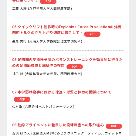
善効果について
PDF
工藤 大輝 (八戸学院大学人間健康学部)
05 クイックリフト動作時のExplosive Force Productionの分析 -
関節トルクの立ち上がり速度に着目して -
PDF
長尾 秀行 (東海大学大学院総合理工学研究科)
06 足関節内反捻挫予防のバランストレーニングを効果的に行うた
めの足関節肢位と床条件の検討
PDF
井口 理 (大阪体育大学大学院，関西医療大学)
07 中学野球投手における球速・球質と体力の関係について
PDF
久村浩 (合同会社ベストパフォーマンス)
08 動的アライメントに着目した投球障害への取り組み
PDF
百済 はつえ (医療法人MSMCみどりクリニック メディカルフィットネ