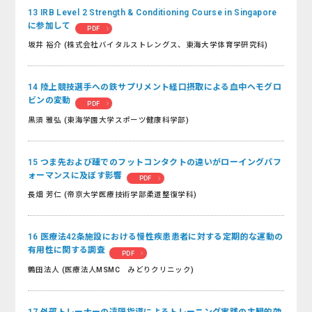
13 IRB Level 2 Strength & Conditioning Course in Singapore
に参加して
PDF
坂井 裕介 (株式会社バイタルストレングス、東海大学体育学研究科)
14 陸上競技選手への鉄サプリメント経口摂取による血中ヘモグロ
ビンの変動
PDF
黒須 雅弘 (東海学園大学スポーツ健康科学部)
15 つま先および踵でのフットコンタクトの違いがローイングパフ
ォーマンスに及ぼす影響
PDF
長畑 芳仁 (帝京大学医療技術学部柔道整復学科)
16 医療法42条施設における慢性疾患患者に対する定期的な運動の
有用性に関する調査
PDF
鶴田法人 (医療法人MSMC みどりクリニック)
17 外部トレーナーの遠隔指導によるトレーニング実践の主観的効